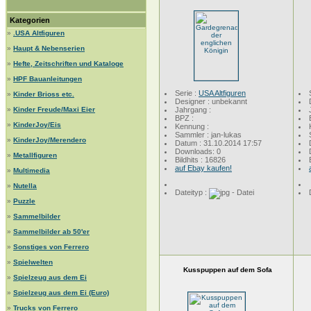
Kategorien
»
.USA Altfiguren
»
Haupt & Nebenserien
»
Hefte, Zeitschriften und Kataloge
»
HPF Bauanleitungen
Serie :
USA Altfiguren
»
Kinder Brioss etc.
Designer : unbekannt
»
Kinder Freude/Maxi Eier
Jahrgang :
BPZ :
»
KinderJoy/Eis
Kennung :
Sammler : jan-lukas
»
KinderJoy/Merendero
Datum : 31.10.2014 17:57
Downloads: 0
»
Metallfiguren
Bildhits : 16826
auf Ebay kaufen!
»
Multimedia
»
Nutella
Dateityp :
»
Puzzle
»
Sammelbilder
»
Sammelbilder ab 50'er
»
Sonstiges von Ferrero
»
Spielwelten
Kusspuppen auf dem Sofa
»
Spielzeug aus dem Ei
»
Spielzeug aus dem Ei (Euro)
»
Trucks von Ferrero