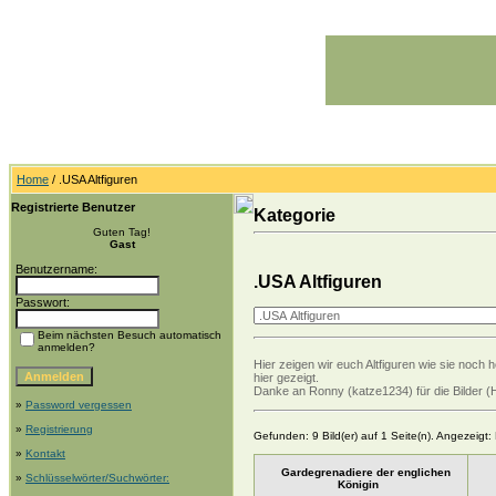
Home
/ .USA Altfiguren
Registrierte Benutzer
Kategorie
Guten Tag!
Gast
Benutzername:
.USA Altfiguren
Passwort:
Beim nächsten Besuch automatisch
anmelden?
Hier zeigen wir euch Altfiguren wie sie noch 
hier gezeigt.
Danke an Ronny (katze1234) für die Bilder (
»
Password vergessen
»
Registrierung
Gefunden: 9 Bild(er) auf 1 Seite(n). Angezeigt: B
»
Kontakt
Gardegrenadiere der englichen
»
Schlüsselwörter/Suchwörter:
Königin