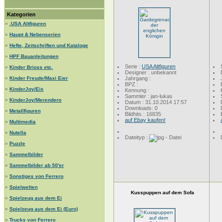
Kategorien
»
.USA Altfiguren
»
Haupt & Nebenserien
»
Hefte, Zeitschriften und Kataloge
»
HPF Bauanleitungen
Serie :
USA Altfiguren
»
Kinder Brioss etc.
Designer : unbekannt
»
Kinder Freude/Maxi Eier
Jahrgang :
BPZ :
»
KinderJoy/Eis
Kennung :
Sammler : jan-lukas
»
KinderJoy/Merendero
Datum : 31.10.2014 17:57
Downloads: 0
»
Metallfiguren
Bildhits : 16835
auf Ebay kaufen!
»
Multimedia
»
Nutella
Dateityp :
»
Puzzle
»
Sammelbilder
»
Sammelbilder ab 50'er
»
Sonstiges von Ferrero
»
Spielwelten
Kusspuppen auf dem Sofa
»
Spielzeug aus dem Ei
»
Spielzeug aus dem Ei (Euro)
»
Trucks von Ferrero