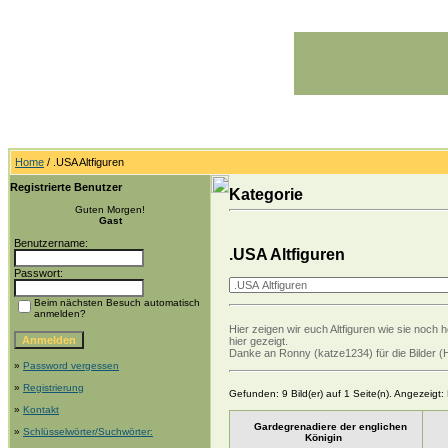
Home
/ .USA Altfiguren
Registrierte Benutzer
Kategorie
Guten Morgen!
Gast
Benutzername:
.USA Altfiguren
Passwort:
Beim nächsten Besuch automatisch
anmelden?
Hier zeigen wir euch Altfiguren wie sie noch 
hier gezeigt.
Danke an Ronny (katze1234) für die Bilder (
»
Password vergessen
»
Registrierung
Gefunden: 9 Bild(er) auf 1 Seite(n). Angezeigt: B
»
Kontakt
Gardegrenadiere der englichen
»
Schlüsselwörter/Suchwörter:
Königin