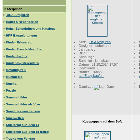
Kategorien
»
.USA Altfiguren
»
Haupt & Nebenserien
»
Hefte, Zeitschriften und Kataloge
»
HPF Bauanleitungen
Serie :
USA Altfiguren
»
Kinder Brioss etc.
Designer : unbekannt
»
Kinder Freude/Maxi Eier
Jahrgang :
BPZ :
»
KinderJoy/Eis
Kennung :
Sammler : jan-lukas
»
KinderJoy/Merendero
Datum : 31.10.2014 17:57
Downloads: 0
»
Metallfiguren
Bildhits : 16858
auf Ebay kaufen!
»
Multimedia
»
Nutella
Dateityp :
»
Puzzle
»
Sammelbilder
»
Sammelbilder ab 50'er
»
Sonstiges von Ferrero
»
Spielwelten
Kusspuppen auf dem Sofa
»
Spielzeug aus dem Ei
»
Spielzeug aus dem Ei (Euro)
»
Trucks von Ferrero