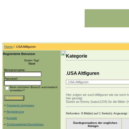
Home
/ .USA Altfiguren
Registrierte Benutzer
Kategorie
Guten Tag!
Gast
Benutzername:
.USA Altfiguren
Passwort:
Beim nächsten Besuch automatisch
anmelden?
Hier zeigen wir euch Altfiguren wie sie noch 
hier gezeigt.
Danke an Ronny (katze1234) für die Bilder (
»
Password vergessen
»
Registrierung
Gefunden: 9 Bild(er) auf 1 Seite(n). Angezeigt: B
»
Kontakt
Gardegrenadiere der englichen
»
Schlüsselwörter/Suchwörter:
Königin