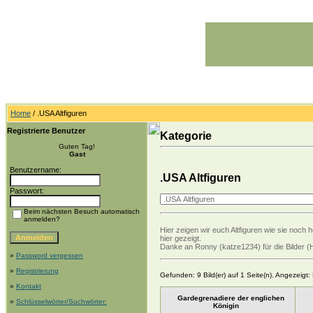
Home
/ .USA Altfiguren
Registrierte Benutzer
Kategorie
Guten Tag!
Gast
Benutzername:
.USA Altfiguren
Passwort:
Beim nächsten Besuch automatisch
anmelden?
Hier zeigen wir euch Altfiguren wie sie noch 
hier gezeigt.
Danke an Ronny (katze1234) für die Bilder (
»
Password vergessen
»
Registrierung
Gefunden: 9 Bild(er) auf 1 Seite(n). Angezeigt: B
»
Kontakt
Gardegrenadiere der englichen
»
Schlüsselwörter/Suchwörter:
Königin