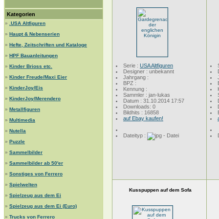
Kategorien
»
.USA Altfiguren
»
Haupt & Nebenserien
»
Hefte, Zeitschriften und Kataloge
»
HPF Bauanleitungen
Serie :
USA Altfiguren
»
Kinder Brioss etc.
Designer : unbekannt
»
Kinder Freude/Maxi Eier
Jahrgang :
BPZ :
»
KinderJoy/Eis
Kennung :
Sammler : jan-lukas
»
KinderJoy/Merendero
Datum : 31.10.2014 17:57
Downloads: 0
»
Metallfiguren
Bildhits : 16858
auf Ebay kaufen!
»
Multimedia
»
Nutella
Dateityp :
»
Puzzle
»
Sammelbilder
»
Sammelbilder ab 50'er
»
Sonstiges von Ferrero
»
Spielwelten
Kusspuppen auf dem Sofa
»
Spielzeug aus dem Ei
»
Spielzeug aus dem Ei (Euro)
»
Trucks von Ferrero