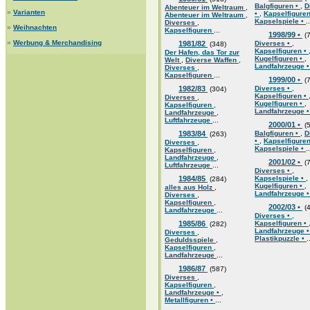
Balgfiguren •
,
D
Abenteuer im Weltraum
,
»
Varianten
•
,
Kapselfigure
Abenteuer im Weltraum
,
Kapselspiele •
..
Diverses
,
»
Weihnachten
Kapselfiguren
...
1998/99 •
(7
»
Werbung & Merchandising
1981/82
Diverses •
,
(348)
Kapselfiguren •
Der Hafen, das Tor zur
Kugelfiguren •
,
Welt
,
Diverse Waffen
,
Landfahrzeuge 
Diverses
,
Kapselfiguren
...
1999/00 •
(7
1982/83
Diverses •
,
(304)
Kapselfiguren •
Diverses
,
Kugelfiguren •
,
Kapselfiguren
,
Landfahrzeuge 
Landfahrzeuge
,
Luftfahrzeuge
...
2000/01 •
(5
1983/84
Balgfiguren •
,
D
(263)
•
,
Kapselfigure
Diverses
,
Kapselspiele •
..
Kapselfiguren
,
Landfahrzeuge
,
2001/02 •
(7
Luftfahrzeuge
...
Diverses •
,
1984/85
Kapselspiele •
,
(284)
Kugelfiguren •
,
alles aus Holz
,
Landfahrzeuge 
Diverses
,
Kapselfiguren
,
2002/03 •
(4
Landfahrzeuge
...
Diverses •
,
1985/86
Kapselfiguren •
(282)
Landfahrzeuge 
Diverses
,
Plastikpuzzle •
.
Geduldsspiele
,
Kapselfiguren
,
Landfahrzeuge
...
1986/87
(587)
Diverses
,
Kapselfiguren
,
Landfahrzeuge •
,
Metallfiguren •
...