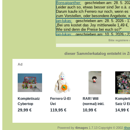
Bonsaipanther:
geschrieben am: 28. 5. 202
Leider auch so, etwas besser sind 3er o.ä. 
Darum kaufe ich Ferrero nur noch, wenn es 
zum Vorstellen, oder besondere Angebote,
jan-lukas:
geschrieben am: 28. 5. 2026 - 1
„Bei uns kostet das Joy mittlerweile 1,49 €, 
Wie sind denn die Preise bei euch so?“
jan-lukas:
geschrieben am: 10. 5. 2026 - 2
erledigt *bussi*
Bitte registrier
Bonsaipanther:
geschrieben am: 10. 5. 202
@ Harald
https://www.ue-ei-portal-sammlerkatalog.de
dieser Sammlerkatalog entsteht in
Dein Enkel sollte zur Strafe die nächsten 
*bussi*
jan-lukas:
geschrieben am: 8. 5. 2026 - 12
Für die Figuren VC307, 310, 318 und 326 h
mein Enkel hat die leider weggeworfen *grrrr*
jan-lukas:
geschrieben am: 29. 4. 2026 - 1
https://www.ferrero-
sammelspass.de/einladung/4B72FED814
jan-lukas:
geschrieben am: 28. 4. 2026 - 2
stimmt, jetzt fällt es mir auch ein
*Bussi*
Bonsaipanther:
geschrieben am: 28. 4. 202
So habe ich das in Erinnerung ... oder?
Bonsaipanther:
geschrieben am: 28. 4. 202
Nö, gabs nicht ... die 2020er EM oder WM w
Ferrero hat die aber trotzdem rausgebracht 
Powered by
4images
1.7.13 Copyright © 2002
4ho
jan-lukas:
geschrieben am: 28. 4. 2026 - 1