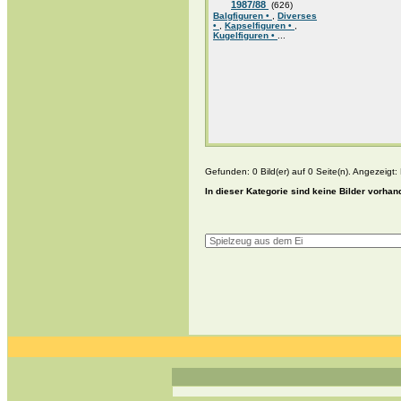
1987/88
(626)
Balgfiguren •
,
Diverses
•
,
Kapselfiguren •
,
Kugelfiguren •
...
Gefunden: 0 Bild(er) auf 0 Seite(n). Angezeigt: B
In dieser Kategorie sind keine Bilder vorhan