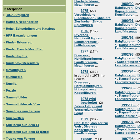
Flachstecktiere
,
1989/90
(52
Metallfiguren
...
Balgfiguren
,
Di
Kategorien
1975
(22)
Kapselfiguren
,
Verschiedene
Kugelfiguren
...
»
.USA Altfiguren
Eisenbahnen - stilisiert
,
1990/91
(42
Zierfische
,
Zirkus
»
Haupt & Nebenserien
Balgfiguren
,
Di
Spielfiguren
Kapselfiguren
,
»
Hefte, Zeitschriften und Kataloge
1976
(152)
Landfahrzeuge
.
Diverses
,
»
HPF Bauanleitungen
1991/92
(59
Hartplastikfiguren
,
Balgfiguren •
,
D
Landfahrzeuge
,
»
Kinder Brioss etc.
•
,
Kapselfigure
Luftfahrzeuge
...
Landfahrzeuge
.
»
Kinder Freude/Maxi Eier
1977
(174)
1992/93
(55
Diverses
,
»
KinderJoy/Eis
Balgfiguren •
,
D
Hohlkörperfiguren
,
,
Kapselfiguren 
Landfahrzeuge
,
»
KinderJoy/Merendero
Landfahrzeuge 
Metallfiguren
...
»
Metallfiguren
1993/94 •
1978
(6
(382)
Balgfiguren •
,
D
in dem Jahr 1978 hat
»
Multimedia
•
,
Kapselfigure
Ferrero ....
Landfahrzeuge 
Diverses
,
»
Nutella
Hartplastikfiguren
,
1994/95 •
(5
Holzspielzeug
,
»
Puzzle
Balgfiguren •
,
D
Kapselfiguren
...
•
,
Kapselfigure
»
Sammelbilder
1978 wird
Landfahrzeuge 
bearbeitet
(2)
»
Sammelbilder ab 50'er
1995/96 •
(5
Zirkus Lilliput und
Balgfiguren •
,
D
Westernland (ohne
»
Sonstiges von Ferrero
•
,
Kapselfigure
Logo)
Kapselspiele •
..
»
Spielwelten
1979
(337)
1996/97
(65
Der Hafen, das Tor zur
»
Spielzeug aus dem Ei
Balgfiguren •
,
D
Welt
,
Diverses
,
,
Kapselfiguren 
Kapselfiguren
,
»
Spielzeug aus dem Ei (Euro)
Kapselspiele •
..
Landfahrzeuge
...
»
Trucks von Ferrero
1997/98 •
(6
1980/81
(513)