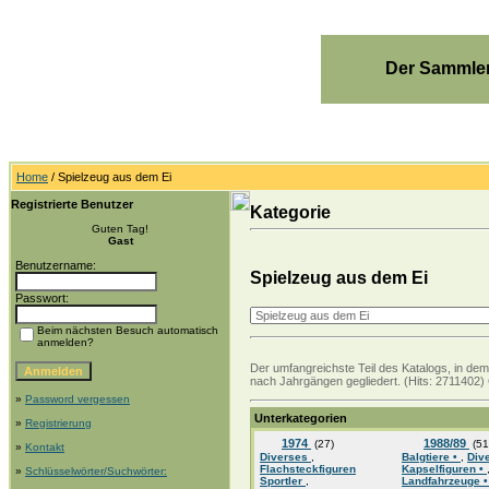
Der Sammler
Home
/ Spielzeug aus dem Ei
Registrierte Benutzer
Kategorie
Guten Tag!
Gast
Benutzername:
Spielzeug aus dem Ei
Passwort:
Beim nächsten Besuch automatisch
anmelden?
Der umfangreichste Teil des Katalogs, in de
nach Jahrgängen gegliedert. (Hits: 2711402)
»
Password vergessen
Unterkategorien
»
Registrierung
1974
1988/89
(27)
(51
»
Kontakt
Diverses
,
Balgtiere •
,
Div
Flachsteckfiguren
Kapselfiguren •
»
Schlüsselwörter/Suchwörter:
Sportler
,
Landfahrzeuge 