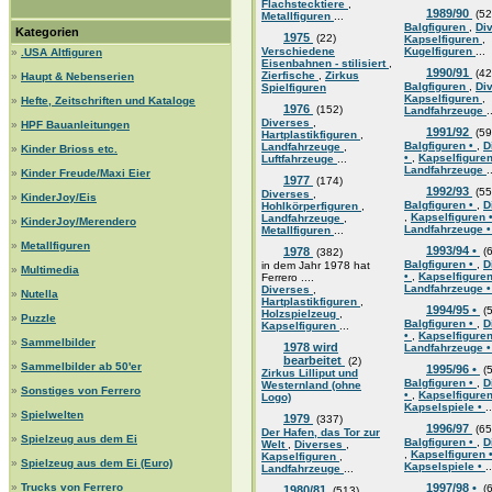
Flachstecktiere
,
1989/90
(52
Metallfiguren
...
Balgfiguren
,
Di
Kategorien
1975
(22)
Kapselfiguren
,
Verschiedene
Kugelfiguren
...
»
.USA Altfiguren
Eisenbahnen - stilisiert
,
1990/91
(42
Zierfische
,
Zirkus
»
Haupt & Nebenserien
Balgfiguren
,
Di
Spielfiguren
Kapselfiguren
,
»
Hefte, Zeitschriften und Kataloge
1976
(152)
Landfahrzeuge
.
Diverses
,
»
HPF Bauanleitungen
1991/92
(59
Hartplastikfiguren
,
Balgfiguren •
,
D
Landfahrzeuge
,
»
Kinder Brioss etc.
•
,
Kapselfigure
Luftfahrzeuge
...
Landfahrzeuge
.
»
Kinder Freude/Maxi Eier
1977
(174)
1992/93
(55
Diverses
,
»
KinderJoy/Eis
Balgfiguren •
,
D
Hohlkörperfiguren
,
,
Kapselfiguren 
Landfahrzeuge
,
»
KinderJoy/Merendero
Landfahrzeuge 
Metallfiguren
...
»
Metallfiguren
1993/94 •
1978
(6
(382)
Balgfiguren •
,
D
in dem Jahr 1978 hat
»
Multimedia
•
,
Kapselfigure
Ferrero ....
Landfahrzeuge 
Diverses
,
»
Nutella
Hartplastikfiguren
,
1994/95 •
(5
Holzspielzeug
,
»
Puzzle
Balgfiguren •
,
D
Kapselfiguren
...
•
,
Kapselfigure
»
Sammelbilder
1978 wird
Landfahrzeuge 
bearbeitet
(2)
»
Sammelbilder ab 50'er
1995/96 •
(5
Zirkus Lilliput und
Balgfiguren •
,
D
Westernland (ohne
»
Sonstiges von Ferrero
•
,
Kapselfigure
Logo)
Kapselspiele •
..
»
Spielwelten
1979
(337)
1996/97
(65
Der Hafen, das Tor zur
»
Spielzeug aus dem Ei
Balgfiguren •
,
D
Welt
,
Diverses
,
,
Kapselfiguren 
Kapselfiguren
,
»
Spielzeug aus dem Ei (Euro)
Kapselspiele •
..
Landfahrzeuge
...
»
Trucks von Ferrero
1997/98 •
(6
1980/81
(513)