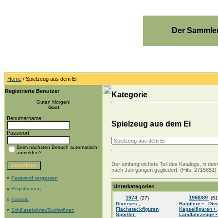
Der Sammler
Home
/ Spielzeug aus dem Ei
Registrierte Benutzer
Kategorie
Guten Morgen!
Gast
Benutzername:
Spielzeug aus dem Ei
Passwort:
Beim nächsten Besuch automatisch
anmelden?
Der umfangreichste Teil des Katalogs, in de
nach Jahrgängen gegliedert. (Hits: 2715851)
»
Password vergessen
Unterkategorien
»
Registrierung
1974
1988/89
(27)
(51
»
Kontakt
Diverses
,
Balgtiere •
,
Div
Flachsteckfiguren
Kapselfiguren •
»
Schlüsselwörter/Suchwörter:
Sportler
,
Landfahrzeuge 