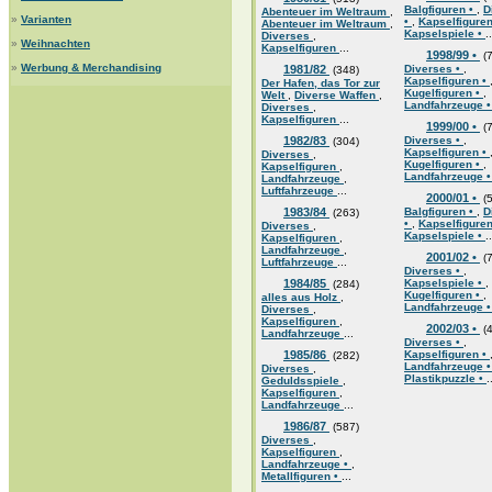
Balgfiguren •
,
D
Abenteuer im Weltraum
,
»
Varianten
•
,
Kapselfigure
Abenteuer im Weltraum
,
Kapselspiele •
..
Diverses
,
»
Weihnachten
Kapselfiguren
...
1998/99 •
(7
»
Werbung & Merchandising
1981/82
Diverses •
,
(348)
Kapselfiguren •
Der Hafen, das Tor zur
Kugelfiguren •
,
Welt
,
Diverse Waffen
,
Landfahrzeuge 
Diverses
,
Kapselfiguren
...
1999/00 •
(7
1982/83
Diverses •
,
(304)
Kapselfiguren •
Diverses
,
Kugelfiguren •
,
Kapselfiguren
,
Landfahrzeuge 
Landfahrzeuge
,
Luftfahrzeuge
...
2000/01 •
(5
1983/84
Balgfiguren •
,
D
(263)
•
,
Kapselfigure
Diverses
,
Kapselspiele •
..
Kapselfiguren
,
Landfahrzeuge
,
2001/02 •
(7
Luftfahrzeuge
...
Diverses •
,
1984/85
Kapselspiele •
,
(284)
Kugelfiguren •
,
alles aus Holz
,
Landfahrzeuge 
Diverses
,
Kapselfiguren
,
2002/03 •
(4
Landfahrzeuge
...
Diverses •
,
1985/86
Kapselfiguren •
(282)
Landfahrzeuge 
Diverses
,
Plastikpuzzle •
.
Geduldsspiele
,
Kapselfiguren
,
Landfahrzeuge
...
1986/87
(587)
Diverses
,
Kapselfiguren
,
Landfahrzeuge •
,
Metallfiguren •
...