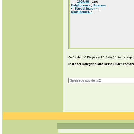
1987/88
(626)
Balgfiguren •
,
Diverses
•
,
Kapselfiguren •
,
Kugelfiguren •
...
Gefunden: 0 Bild(er) auf 0 Seite(n). Angezeigt: B
In dieser Kategorie sind keine Bilder vorhan