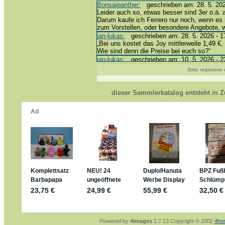
Bonsaipanther:
geschrieben am: 28. 5. 202
Leider auch so, etwas besser sind 3er o.ä. 
Darum kaufe ich Ferrero nur noch, wenn es 
zum Vorstellen, oder besondere Angebote,
jan-lukas:
geschrieben am: 28. 5. 2026 - 1
„Bei uns kostet das Joy mittlerweile 1,49 €, 
Wie sind denn die Preise bei euch so?“
jan-lukas:
geschrieben am: 10. 5. 2026 - 2
erledigt *bussi*
Bitte registrier
Bonsaipanther:
geschrieben am: 10. 5. 202
@ Harald
https://www.ue-ei-portal-sammlerkatalog.de
dieser Sammlerkatalog entsteht in
Dein Enkel sollte zur Strafe die nächsten 
*bussi*
jan-lukas:
geschrieben am: 8. 5. 2026 - 12
Für die Figuren VC307, 310, 318 und 326 h
mein Enkel hat die leider weggeworfen *grrrr*
jan-lukas:
geschrieben am: 29. 4. 2026 - 1
https://www.ferrero-
sammelspass.de/einladung/4B72FED814
jan-lukas:
geschrieben am: 28. 4. 2026 - 2
stimmt, jetzt fällt es mir auch ein
*Bussi*
Bonsaipanther:
geschrieben am: 28. 4. 202
So habe ich das in Erinnerung ... oder?
Bonsaipanther:
geschrieben am: 28. 4. 202
Nö, gabs nicht ... die 2020er EM oder WM w
Ferrero hat die aber trotzdem rausgebracht 
Powered by
4images
1.7.13 Copyright © 2002
4ho
jan-lukas:
geschrieben am: 28. 4. 2026 - 1