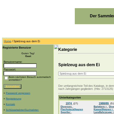
Der Sammler
Home
/ Spielzeug aus dem Ei
Registrierte Benutzer
Kategorie
Guten Tag!
Gast
Benutzername:
Spielzeug aus dem Ei
Passwort:
Beim nächsten Besuch automatisch
anmelden?
Der umfangreichste Teil des Katalogs, in de
nach Jahrgängen gegliedert. (Hits: 2713125)
»
Password vergessen
Unterkategorien
»
Registrierung
1974
1988/89
(27)
(51
»
Kontakt
Diverses
,
Balgtiere •
,
Div
Flachsteckfiguren
Kapselfiguren •
»
Schlüsselwörter/Suchwörter:
Sportler
,
Landfahrzeuge 