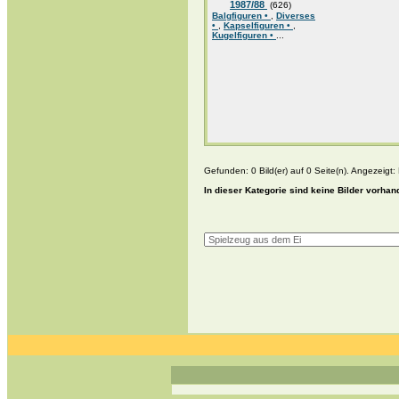
1987/88
(626)
Balgfiguren •
,
Diverses
•
,
Kapselfiguren •
,
Kugelfiguren •
...
Gefunden: 0 Bild(er) auf 0 Seite(n). Angezeigt: B
In dieser Kategorie sind keine Bilder vorhan