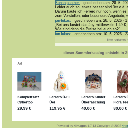
Bonsaipanther:
geschrieben am: 28. 5. 202
Leider auch so, etwas besser sind 3er o.ä. 
Darum kaufe ich Ferrero nur noch, wenn es 
zum Vorstellen, oder besondere Angebote,
jan-lukas:
geschrieben am: 28. 5. 2026 - 1
„Bei uns kostet das Joy mittlerweile 1,49 €, 
Wie sind denn die Preise bei euch so?“
jan-lukas:
geschrieben am: 10. 5. 2026 - 2
erledigt *bussi*
Bitte registrier
Bonsaipanther:
geschrieben am: 10. 5. 202
@ Harald
https://www.ue-ei-portal-sammlerkatalog.de
dieser Sammlerkatalog entsteht in
Dein Enkel sollte zur Strafe die nächsten 
*bussi*
jan-lukas:
geschrieben am: 8. 5. 2026 - 12
Für die Figuren VC307, 310, 318 und 326 h
mein Enkel hat die leider weggeworfen *grrrr*
jan-lukas:
geschrieben am: 29. 4. 2026 - 1
https://www.ferrero-
sammelspass.de/einladung/4B72FED814
jan-lukas:
geschrieben am: 28. 4. 2026 - 2
stimmt, jetzt fällt es mir auch ein
*Bussi*
Bonsaipanther:
geschrieben am: 28. 4. 202
So habe ich das in Erinnerung ... oder?
Bonsaipanther:
geschrieben am: 28. 4. 202
Nö, gabs nicht ... die 2020er EM oder WM w
Ferrero hat die aber trotzdem rausgebracht 
Powered by
4images
1.7.13 Copyright © 2002
4ho
jan-lukas:
geschrieben am: 28. 4. 2026 - 1