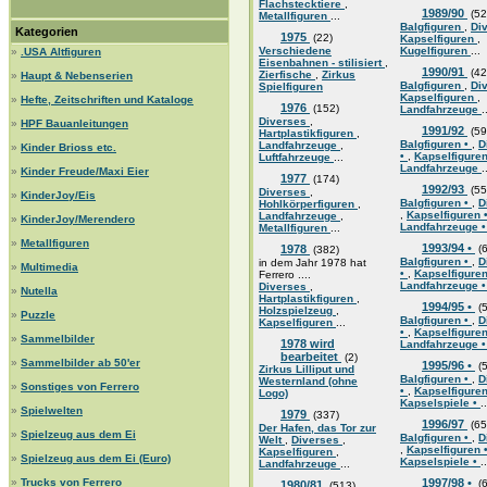
Flachstecktiere
,
1989/90
(52
Metallfiguren
...
Balgfiguren
,
Di
Kategorien
1975
(22)
Kapselfiguren
,
Verschiedene
Kugelfiguren
...
»
.USA Altfiguren
Eisenbahnen - stilisiert
,
1990/91
(42
Zierfische
,
Zirkus
»
Haupt & Nebenserien
Balgfiguren
,
Di
Spielfiguren
Kapselfiguren
,
»
Hefte, Zeitschriften und Kataloge
1976
(152)
Landfahrzeuge
.
Diverses
,
»
HPF Bauanleitungen
1991/92
(59
Hartplastikfiguren
,
Balgfiguren •
,
D
Landfahrzeuge
,
»
Kinder Brioss etc.
•
,
Kapselfigure
Luftfahrzeuge
...
Landfahrzeuge
.
»
Kinder Freude/Maxi Eier
1977
(174)
1992/93
(55
Diverses
,
»
KinderJoy/Eis
Balgfiguren •
,
D
Hohlkörperfiguren
,
,
Kapselfiguren 
Landfahrzeuge
,
»
KinderJoy/Merendero
Landfahrzeuge 
Metallfiguren
...
»
Metallfiguren
1993/94 •
1978
(6
(382)
Balgfiguren •
,
D
in dem Jahr 1978 hat
»
Multimedia
•
,
Kapselfigure
Ferrero ....
Landfahrzeuge 
Diverses
,
»
Nutella
Hartplastikfiguren
,
1994/95 •
(5
Holzspielzeug
,
»
Puzzle
Balgfiguren •
,
D
Kapselfiguren
...
•
,
Kapselfigure
»
Sammelbilder
1978 wird
Landfahrzeuge 
bearbeitet
(2)
»
Sammelbilder ab 50'er
1995/96 •
(5
Zirkus Lilliput und
Balgfiguren •
,
D
Westernland (ohne
»
Sonstiges von Ferrero
•
,
Kapselfigure
Logo)
Kapselspiele •
..
»
Spielwelten
1979
(337)
1996/97
(65
Der Hafen, das Tor zur
»
Spielzeug aus dem Ei
Balgfiguren •
,
D
Welt
,
Diverses
,
,
Kapselfiguren 
Kapselfiguren
,
»
Spielzeug aus dem Ei (Euro)
Kapselspiele •
..
Landfahrzeuge
...
»
Trucks von Ferrero
1997/98 •
(6
1980/81
(513)