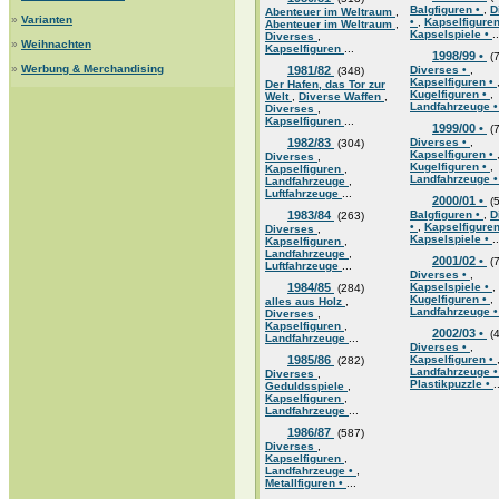
Balgfiguren •
,
D
Abenteuer im Weltraum
,
»
Varianten
•
,
Kapselfigure
Abenteuer im Weltraum
,
Kapselspiele •
..
Diverses
,
»
Weihnachten
Kapselfiguren
...
1998/99 •
(7
»
Werbung & Merchandising
1981/82
Diverses •
,
(348)
Kapselfiguren •
Der Hafen, das Tor zur
Kugelfiguren •
,
Welt
,
Diverse Waffen
,
Landfahrzeuge 
Diverses
,
Kapselfiguren
...
1999/00 •
(7
1982/83
Diverses •
,
(304)
Kapselfiguren •
Diverses
,
Kugelfiguren •
,
Kapselfiguren
,
Landfahrzeuge 
Landfahrzeuge
,
Luftfahrzeuge
...
2000/01 •
(5
1983/84
Balgfiguren •
,
D
(263)
•
,
Kapselfigure
Diverses
,
Kapselspiele •
..
Kapselfiguren
,
Landfahrzeuge
,
2001/02 •
(7
Luftfahrzeuge
...
Diverses •
,
1984/85
Kapselspiele •
,
(284)
Kugelfiguren •
,
alles aus Holz
,
Landfahrzeuge 
Diverses
,
Kapselfiguren
,
2002/03 •
(4
Landfahrzeuge
...
Diverses •
,
1985/86
Kapselfiguren •
(282)
Landfahrzeuge 
Diverses
,
Plastikpuzzle •
.
Geduldsspiele
,
Kapselfiguren
,
Landfahrzeuge
...
1986/87
(587)
Diverses
,
Kapselfiguren
,
Landfahrzeuge •
,
Metallfiguren •
...