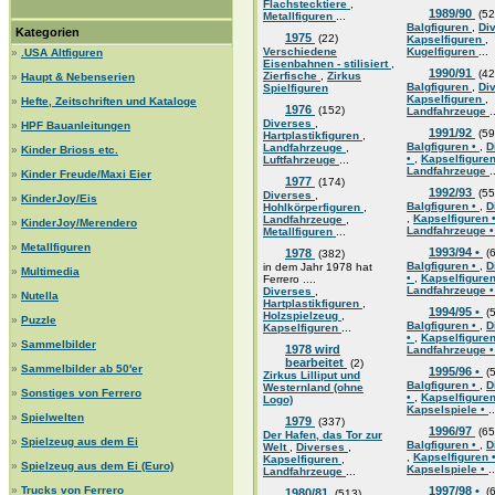
Flachstecktiere
,
1989/90
(52
Metallfiguren
...
Balgfiguren
,
Di
Kategorien
1975
(22)
Kapselfiguren
,
Verschiedene
Kugelfiguren
...
»
.USA Altfiguren
Eisenbahnen - stilisiert
,
1990/91
(42
Zierfische
,
Zirkus
»
Haupt & Nebenserien
Balgfiguren
,
Di
Spielfiguren
Kapselfiguren
,
»
Hefte, Zeitschriften und Kataloge
1976
(152)
Landfahrzeuge
.
Diverses
,
»
HPF Bauanleitungen
1991/92
(59
Hartplastikfiguren
,
Balgfiguren •
,
D
Landfahrzeuge
,
»
Kinder Brioss etc.
•
,
Kapselfigure
Luftfahrzeuge
...
Landfahrzeuge
.
»
Kinder Freude/Maxi Eier
1977
(174)
1992/93
(55
Diverses
,
»
KinderJoy/Eis
Balgfiguren •
,
D
Hohlkörperfiguren
,
,
Kapselfiguren 
Landfahrzeuge
,
»
KinderJoy/Merendero
Landfahrzeuge 
Metallfiguren
...
»
Metallfiguren
1993/94 •
1978
(6
(382)
Balgfiguren •
,
D
in dem Jahr 1978 hat
»
Multimedia
•
,
Kapselfigure
Ferrero ....
Landfahrzeuge 
Diverses
,
»
Nutella
Hartplastikfiguren
,
1994/95 •
(5
Holzspielzeug
,
»
Puzzle
Balgfiguren •
,
D
Kapselfiguren
...
•
,
Kapselfigure
»
Sammelbilder
1978 wird
Landfahrzeuge 
bearbeitet
(2)
»
Sammelbilder ab 50'er
1995/96 •
(5
Zirkus Lilliput und
Balgfiguren •
,
D
Westernland (ohne
»
Sonstiges von Ferrero
•
,
Kapselfigure
Logo)
Kapselspiele •
..
»
Spielwelten
1979
(337)
1996/97
(65
Der Hafen, das Tor zur
»
Spielzeug aus dem Ei
Balgfiguren •
,
D
Welt
,
Diverses
,
,
Kapselfiguren 
Kapselfiguren
,
»
Spielzeug aus dem Ei (Euro)
Kapselspiele •
..
Landfahrzeuge
...
»
Trucks von Ferrero
1997/98 •
(6
1980/81
(513)