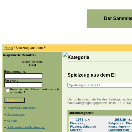
Der Sammler
Home
/ Spielzeug aus dem Ei
Registrierte Benutzer
Kategorie
Guten Morgen!
Gast
Benutzername:
Spielzeug aus dem Ei
Passwort:
Beim nächsten Besuch automatisch
anmelden?
Der umfangreichste Teil des Katalogs, in de
nach Jahrgängen gegliedert. (Hits: 2712513)
»
Password vergessen
Unterkategorien
»
Registrierung
1974
1988/89
(27)
(51
»
Kontakt
Diverses
,
Balgtiere •
,
Div
Flachsteckfiguren
Kapselfiguren •
»
Schlüsselwörter/Suchwörter:
Sportler
,
Landfahrzeuge 