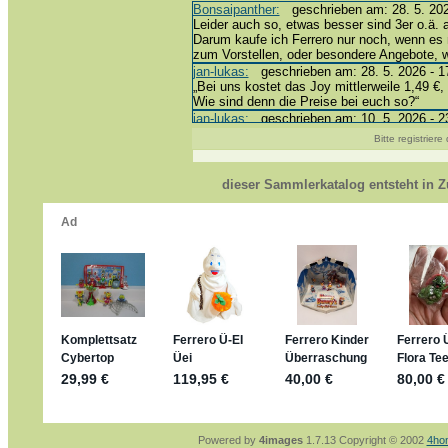
Bonsaipanther:
geschrieben am: 28. 5. 202
Leider auch so, etwas besser sind 3er o.ä. 
Darum kaufe ich Ferrero nur noch, wenn es 
zum Vorstellen, oder besondere Angebote,
jan-lukas:
geschrieben am: 28. 5. 2026 - 1
„Bei uns kostet das Joy mittlerweile 1,49 €, 
Wie sind denn die Preise bei euch so?“
jan-lukas:
geschrieben am: 10. 5. 2026 - 2
erledigt *bussi*
Bitte registrier
Bonsaipanther:
geschrieben am: 10. 5. 202
@ Harald
https://www.ue-ei-portal-sammlerkatalog.de
dieser Sammlerkatalog entsteht in
Dein Enkel sollte zur Strafe die nächsten 
*bussi*
jan-lukas:
geschrieben am: 8. 5. 2026 - 12
Für die Figuren VC307, 310, 318 und 326 h
mein Enkel hat die leider weggeworfen *grrrr*
jan-lukas:
geschrieben am: 29. 4. 2026 - 1
https://www.ferrero-
sammelspass.de/einladung/4B72FED814
jan-lukas:
geschrieben am: 28. 4. 2026 - 2
stimmt, jetzt fällt es mir auch ein
*Bussi*
Bonsaipanther:
geschrieben am: 28. 4. 202
So habe ich das in Erinnerung ... oder?
Bonsaipanther:
geschrieben am: 28. 4. 202
Nö, gabs nicht ... die 2020er EM oder WM w
Ferrero hat die aber trotzdem rausgebracht 
Powered by
4images
1.7.13 Copyright © 2002
4ho
jan-lukas:
geschrieben am: 28. 4. 2026 - 1