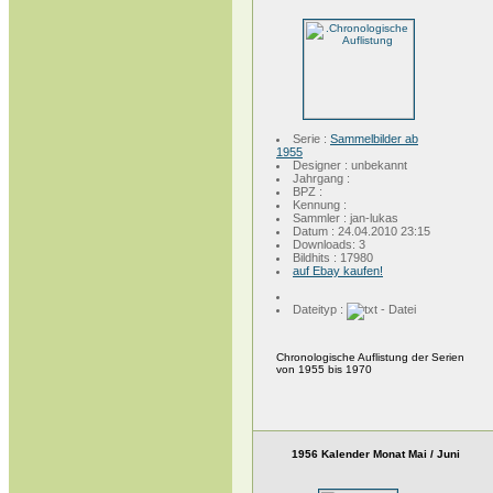
Serie :
Sammelbilder ab
1955
Designer : unbekannt
Jahrgang :
BPZ :
Kennung :
Sammler : jan-lukas
Datum : 24.04.2010 23:15
Downloads: 3
Bildhits : 17980
auf Ebay kaufen!
Dateityp :
Chronologische Auflistung der Serien
von 1955 bis 1970
1956 Kalender Monat Mai / Juni