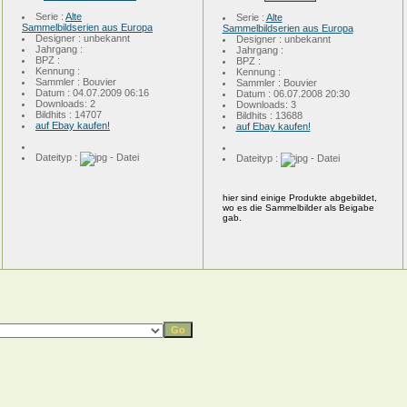
Serie :
Alte
Serie :
Alte
Sammelbildserien aus Europa
Sammelbildserien aus Europa
Designer : unbekannt
Designer : unbekannt
Jahrgang :
Jahrgang :
BPZ :
BPZ :
Kennung :
Kennung :
Sammler : Bouvier
Sammler : Bouvier
Datum : 04.07.2009 06:16
Datum : 06.07.2008 20:30
Downloads: 2
Downloads: 3
Bildhits : 14707
Bildhits : 13688
auf Ebay kaufen!
auf Ebay kaufen!
Dateityp :
Dateityp :
hier sind einige Produkte abgebildet,
wo es die Sammelbilder als Beigabe
gab.