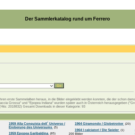
Der Sammlerkatalog rund um Ferrero
ahren erste Sammelalben heraus, in die Bilder eingeklebt werden konnten, die der schon dam
 Caccia Grossa" und "Epopea Indiana" wurden später auch in Österreich herausgegeben ("Gro
 (Hits: 2018832) Gesamt Downloads in dieser Kategorie: 93
1959 Alla Conquista dell´ Universo /
1964 Giramondo / Globetrotter
(20)
Eroberung des Universums
(5)
1964 I calciatori / Die Spieler
(1)
1959 Epopea Garibaldina
(85)
200 Bilder