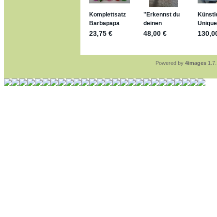
jan-lukas:
geschrieben 
stimmt, jetzt fällt es m
*Bussi*
Bonsaipanther:
geschri
So habe ich das in Eri
Bonsaipanther:
geschri
Nö, gabs nicht ... di
Ferrero hat die aber t
Powered by
4images
1.7.
jan-lukas:
geschrieben 
WM Sticker habe ich k
Gab es zur WM 2022 k
im Netz finde ich auch
jan-lukas:
geschrieben 
Bin gerade begeistert,
klappt sehr gut mit de
versucht es einfach m
erstellen.
jan-lukas:
geschrieben 
erledigt
Bonsaipanther:
geschri
Ordner Metallfiguren -
jan-lukas:
geschrieben 
So, Umzug beendet, hof
Bitte achtet auf fehlen
Danke
Bonsaipanther:
geschri
NUR ist gut - habe 6 S
Gibt jetzt auch die 3er