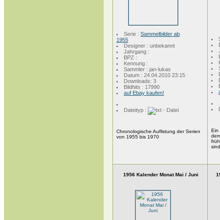
Serie :
Sammelbilder ab
1955
Designer : unbekannt
Jahrgang :
BPZ :
Kennung :
Sammler : jan-lukas
Datum : 24.04.2010 23:15
Downloads: 3
Bildhits : 17990
auf Ebay kaufen!
Dateityp :
Ein
Chronologische Auflistung der Serien
dem
von 1955 bis 1970
frü
si
1956 Kalender Monat Mai / Juni
1