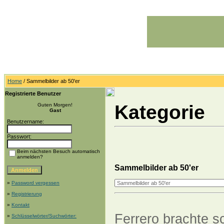
Home
/ Sammelbilder ab 50'er
Registrierte Benutzer
Kategorie
Guten Morgen!
Gast
Benutzername:
Passwort:
Beim nächsten Besuch automatisch
anmelden?
Sammelbilder ab 50'er
»
Password vergessen
»
Registrierung
»
Kontakt
Ferrero brachte s
»
Schlüsselwörter/Suchwörter: