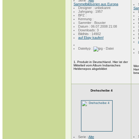
Serie :
Alte
Sammelbildserien aus Europa
Designer : unbekannt
Sam
Jahrgang : 1957
BPZ :
Kennung :
Sammler : Bouvier
Datum : 06.07.2008 21:08
Downloads: 3
Bildhits : 14902
auf Ebay kaufen!
Dateityp :
1. Produkt in Deutschland. Hier ist der
Mittelteil vom Album Indianisches
Wer
Heldenepos abgebildet
Han
bew
Drehscheibe 4
Serie :
Alte