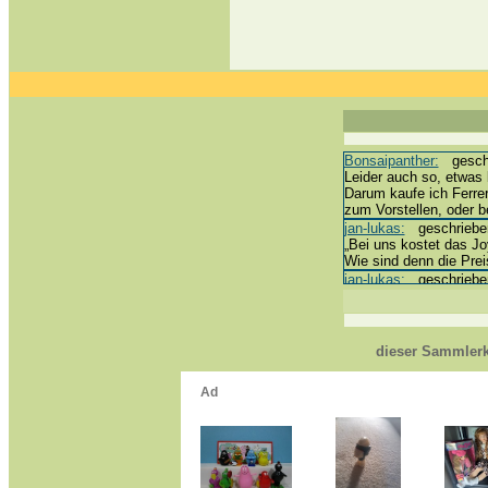
Bonsaipanther:
geschri
Leider auch so, etwas 
Darum kaufe ich Ferre
zum Vorstellen, oder 
jan-lukas:
geschrieben 
„Bei uns kostet das Joy
Wie sind denn die Prei
jan-lukas:
geschrieben 
erledigt *bussi*
Bonsaipanther:
geschri
@ Harald
https://www.ue-ei-por
dieser Sammlerk
Dein Enkel sollte zur 
*bussi*
jan-lukas:
geschrieben 
Für die Figuren VC307
mein Enkel hat die leid
jan-lukas:
geschrieben 
https://www.ferrero-
sammelspass.de/ein