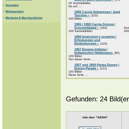
20 Sammelbilder
»
Varianten
bis auf ....
»
Weihnachten
1955 Caccia Subacquea / Jagd
Tauchen •
(102)
»
Werbung & Merchandising
100 Bilder
1955 / 1959 Caccia Grossa /
Grosswildjagd •
(164)
Ser
100 Sammelbilder
200 
1956 Invenzioni e scoperte /
Erfindungen und
Entdeckungen •
(103)
1957 Epopea indiana /
Indianisches Heldenepos
(90)
100 Bilder
Von dieser Serie ....
1957 und 1959 Parata Disney /
Disney-Parade •
(121)
100 Bilder
Diese Serie ....
Gefunden: 24 Bild(er)
. Info über "ASSIA"