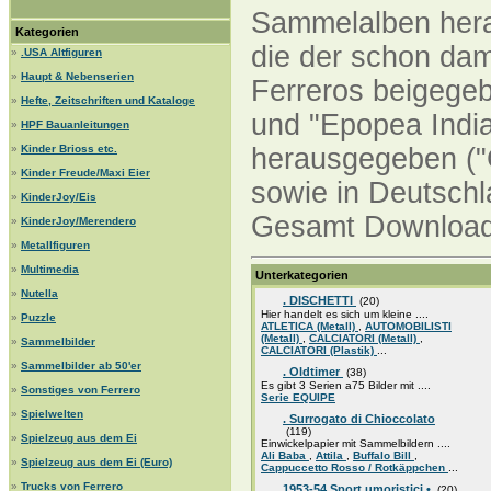
Sammelalben herau
Kategorien
die der schon dam
»
.USA Altfiguren
»
Haupt & Nebenserien
Ferreros beigegeb
»
Hefte, Zeitschriften und Kataloge
und "Epopea India
»
HPF Bauanleitungen
»
Kinder Brioss etc.
herausgegeben ("G
»
Kinder Freude/Maxi Eier
sowie in Deutschl
»
KinderJoy/Eis
Gesamt Downloads
»
KinderJoy/Merendero
»
Metallfiguren
»
Multimedia
Unterkategorien
»
Nutella
. DISCHETTI
(20)
Hier handelt es sich um kleine ....
»
Puzzle
ATLETICA (Metall)
,
AUTOMOBILISTI
(Metall)
,
CALCIATORI (Metall)
,
»
Sammelbilder
CALCIATORI (Plastik)
...
»
Sammelbilder ab 50'er
. Oldtimer
(38)
Es gibt 3 Serien a75 Bilder mit ....
»
Sonstiges von Ferrero
Serie EQUIPE
»
Spielwelten
. Surrogato di Chioccolato
(119)
»
Spielzeug aus dem Ei
Einwickelpapier mit Sammelbildern ....
Ali Baba
,
Attila
,
Buffalo Bill
,
»
Spielzeug aus dem Ei (Euro)
Cappuccetto Rosso / Rotkäppchen
...
»
Trucks von Ferrero
1953-54 Sport umoristici •
(20)