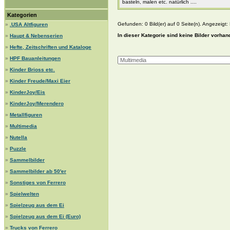
basteln, malen etc. natürlich ....
Kategorien
Gefunden: 0 Bild(er) auf 0 Seite(n). Angezeigt: B
»
.USA Altfiguren
In dieser Kategorie sind keine Bilder vorhan
»
Haupt & Nebenserien
»
Hefte, Zeitschriften und Kataloge
»
HPF Bauanleitungen
»
Kinder Brioss etc.
»
Kinder Freude/Maxi Eier
»
KinderJoy/Eis
»
KinderJoy/Merendero
»
Metallfiguren
»
Multimedia
»
Nutella
»
Puzzle
»
Sammelbilder
»
Sammelbilder ab 50'er
»
Sonstiges von Ferrero
»
Spielwelten
»
Spielzeug aus dem Ei
»
Spielzeug aus dem Ei (Euro)
»
Trucks von Ferrero