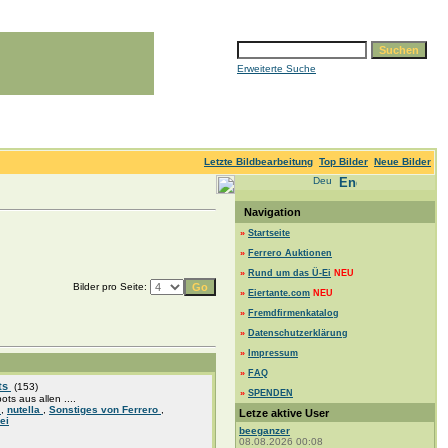
Erweiterte Suche
Letzte Bildbearbeitung
Top Bilder
Neue Bilder
Navigation
»
Startseite
»
Ferrero Auktionen
»
Rund um das Ü-Ei
NEU
Bilder pro Seite:
»
Eiertante.com
NEU
»
Fremdfirmenkatalog
»
Datenschutzerklärung
»
Impressum
»
FAQ
ts
(153)
»
SPENDEN
pots aus allen ....
a
,
nutella
,
Sonstiges von Ferrero
,
Letze aktive User
ei
beeganzer
08.08.2026 00:08