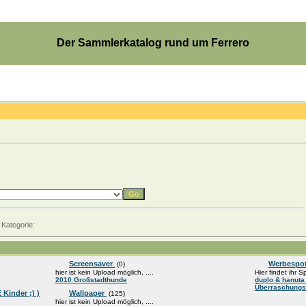
Der Sammlerkatalog rund um Ferrero
 Kategorie:
Screensaver
Werbespo
(0)
hier ist kein Upload möglich, ....
Hier findet ihr S
2010 Großstadthunde
duplo & hanut
Überraschungs
Kinder ;) )
Wallpaper
(125)
hier ist kein Upload möglich, ....