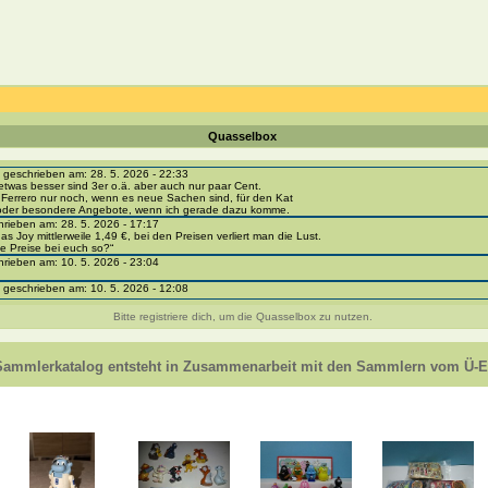
Quasselbox
eschrieben am: 28. 5. 2026 - 22:33
etwas besser sind 3er o.ä. aber auch nur paar Cent.
 Ferrero nur noch, wenn es neue Sachen sind, für den Kat
 oder besondere Angebote, wenn ich gerade dazu komme.
ieben am: 28. 5. 2026 - 17:17
as Joy mittlerweile 1,49 €, bei den Preisen verliert man die Lust.
e Preise bei euch so?“
ieben am: 10. 5. 2026 - 23:04
eschrieben am: 10. 5. 2026 - 12:08
i-portal-sammlerkatalog.de/categories.php?cat_id=1043
- BPZ obere Reihe
Bitte registriere dich, um die Quasselbox zu nutzen.
e zur Strafe die nächsten 3 Monate keine Ü-Eier bekommen ;))
ieben am: 8. 5. 2026 - 12:01
 VC307, 310, 318 und 326 habe ich keine BPZ
Sammlerkatalog entsteht in Zusammenarbeit mit den Sammlern vom Ü-Ei
e leider weggeworfen *grrrr* ;)
ieben am: 29. 4. 2026 - 18:04
ro-
e/einladung/4B72FED814DD42F481659307EF984D5033DD87A60AD94E1389FBB91B6F2859C
ieben am: 28. 4. 2026 - 21:49
t es mir auch ein
eschrieben am: 28. 4. 2026 - 21:01
in Erinnerung ... oder?