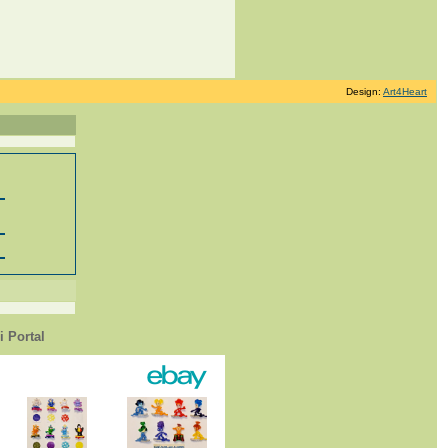
Design:
Art4Heart
 Portal
1