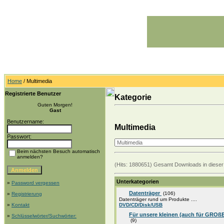
Home
/ Multimedia
Registrierte Benutzer
Kategorie
Guten Morgen!
Gast
Benutzername:
Multimedia
Passwort:
Beim nächsten Besuch automatisch
anmelden?
(Hits: 1880651) Gesamt Downloads in dieser
Unterkategorien
»
Password vergessen
Datenträger
(106)
»
Registrierung
Datenträger rund um Produkte ....
»
Kontakt
DVD/CD/Disk/USB
Für unsere kleinen (auch für GROßE 
»
Schlüsselwörter/Suchwörter:
(9)