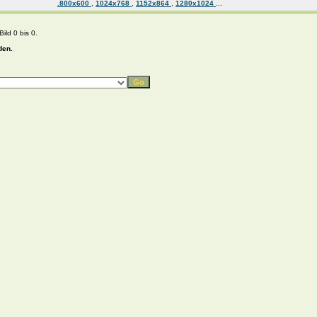
.800x600
,
1024x768
,
1152x864
,
1280x1024
...
ild 0 bis 0.
den.