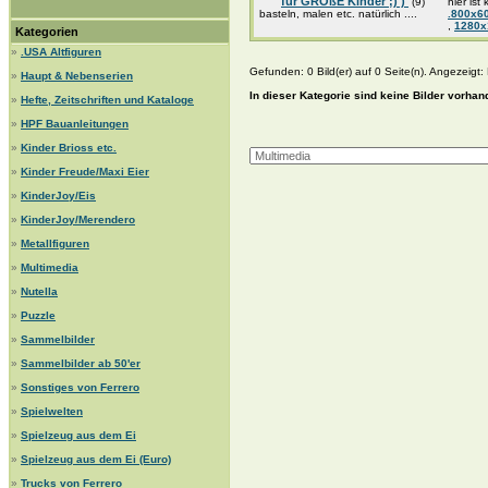
für GROßE Kinder ;) )
(9)
hier ist
basteln, malen etc. natürlich ....
.800x6
,
1280
Kategorien
»
.USA Altfiguren
Gefunden: 0 Bild(er) auf 0 Seite(n). Angezeigt: B
»
Haupt & Nebenserien
In dieser Kategorie sind keine Bilder vorhan
»
Hefte, Zeitschriften und Kataloge
»
HPF Bauanleitungen
»
Kinder Brioss etc.
»
Kinder Freude/Maxi Eier
»
KinderJoy/Eis
»
KinderJoy/Merendero
»
Metallfiguren
»
Multimedia
»
Nutella
»
Puzzle
»
Sammelbilder
»
Sammelbilder ab 50'er
»
Sonstiges von Ferrero
»
Spielwelten
»
Spielzeug aus dem Ei
»
Spielzeug aus dem Ei (Euro)
»
Trucks von Ferrero