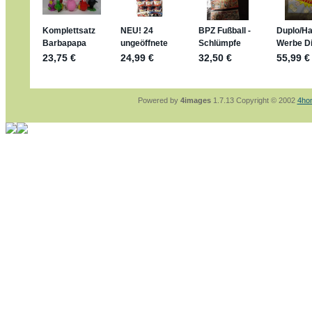
sammelspass.de/einladung/4B72FED814
jan-lukas:
geschrieben am: 28. 4. 2026 - 2
stimmt, jetzt fällt es mir auch ein
*Bussi*
Bonsaipanther:
geschrieben am: 28. 4. 202
So habe ich das in Erinnerung ... oder?
Bonsaipanther:
geschrieben am: 28. 4. 202
Nö, gabs nicht ... die 2020er EM oder WM w
Ferrero hat die aber trotzdem rausgebracht 
Powered by
4images
1.7.13 Copyright © 2002
4ho
jan-lukas:
geschrieben am: 28. 4. 2026 - 1
WM Sticker habe ich komplett, kommen die
Gab es zur WM 2022 keine Teamsticker ??
im Netz finde ich auch keine Info
jan-lukas:
geschrieben am: 26. 4. 2026 - 1
Bin gerade begeistert, Figuren kann man seh
klappt sehr gut mit dem Befehl - gerade ste
versucht es einfach mal mit ChatGPT, man k
erstellen.
jan-lukas:
geschrieben am: 26. 4. 2026 - 1
erledigt
Bonsaipanther:
geschrieben am: 26. 4. 202
Ordner Metallfiguren - den Hinweis oben bitt
jan-lukas:
geschrieben am: 25. 4. 2026 - 2
So, Umzug beendet, hoffe es läuft jetzt bes
Bitte achtet auf fehlende Bilder
Danke
Bonsaipanther:
geschrieben am: 20. 4. 202
NUR ist gut - habe 6 Stück gekauft und davo
Gibt jetzt auch die 3er-Handtaschen - sind m