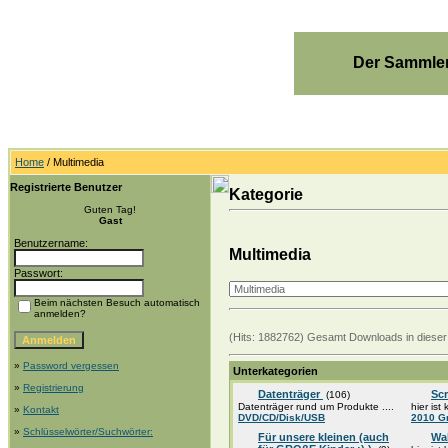
Der Sammler
Home
/ Multimedia
Registrierte Benutzer
Kategorie
Guten Tag!
Gast
Benutzername:
Multimedia
Passwort:
Beim nächsten Besuch automatisch
anmelden?
(Hits: 1882762) Gesamt Downloads in dieser
»
Password vergessen
Unterkategorien
»
Registrierung
Datenträger
Sc
(106)
Datenträger rund um Produkte ....
hier ist
»
Kontakt
DVD/CD/Disk/USB
2010 G
»
Schlüsselwörter/Suchwörter:
Für unsere kleinen (auch
Wa