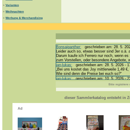
»
Varianten
»
Weihnachten
»
Werbung & Merchandising
Bonsaipanther:
geschrieben am: 28. 5. 202
Leider auch so, etwas besser sind 3er o.ä. 
Darum kaufe ich Ferrero nur noch, wenn es 
zum Vorstellen, oder besondere Angebote,
jan-lukas:
geschrieben am: 28. 5. 2026 - 1
„Bei uns kostet das Joy mittlerweile 1,49 €, 
Wie sind denn die Preise bei euch so?“
jan-lukas:
geschrieben am: 10. 5. 2026 - 2
erledigt *bussi*
Bitte registrier
Bonsaipanther:
geschrieben am: 10. 5. 202
@ Harald
https://www.ue-ei-portal-sammlerkatalog.de
dieser Sammlerkatalog entsteht in
Dein Enkel sollte zur Strafe die nächsten 
*bussi*
jan-lukas:
geschrieben am: 8. 5. 2026 - 12
Für die Figuren VC307, 310, 318 und 326 h
mein Enkel hat die leider weggeworfen *grrrr*
jan-lukas:
geschrieben am: 29. 4. 2026 - 1
https://www.ferrero-