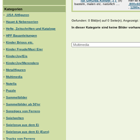
für GROßE Kinder ;) )
(9)
hier ist
basteln, malen etc. natürlich ....
.800x6
,
1280
Kategorien
»
.USA Altfiguren
Gefunden: 0 Bild(er) auf 0 Seite(n). Angezeigt: B
»
Haupt & Nebenserien
In dieser Kategorie sind keine Bilder vorhan
»
Hefte, Zeitschriften und Kataloge
»
HPF Bauanleitungen
»
Kinder Brioss etc.
»
Kinder Freude/Maxi Eier
»
KinderJoy/Eis
»
KinderJoy/Merendero
»
Metallfiguren
»
Multimedia
»
Nutella
»
Puzzle
»
Sammelbilder
»
Sammelbilder ab 50'er
»
Sonstiges von Ferrero
»
Spielwelten
»
Spielzeug aus dem Ei
»
Spielzeug aus dem Ei (Euro)
»
Trucks von Ferrero