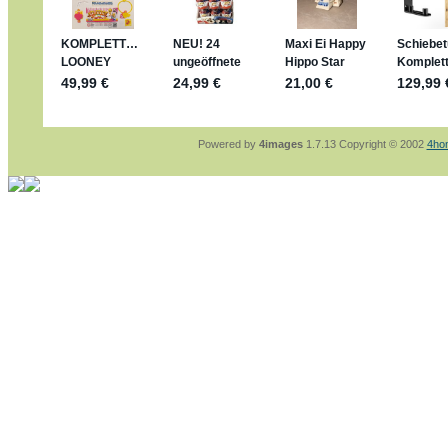
sammelspass.de/einladung/4B72FED814
jan-lukas:
geschrieben am: 28. 4. 2026 - 2
stimmt, jetzt fällt es mir auch ein
*Bussi*
Bonsaipanther:
geschrieben am: 28. 4. 202
So habe ich das in Erinnerung ... oder?
Bonsaipanther:
geschrieben am: 28. 4. 202
Nö, gabs nicht ... die 2020er EM oder WM w
Ferrero hat die aber trotzdem rausgebracht 
Powered by
4images
1.7.13 Copyright © 2002
4ho
jan-lukas:
geschrieben am: 28. 4. 2026 - 1
WM Sticker habe ich komplett, kommen die
Gab es zur WM 2022 keine Teamsticker ??
im Netz finde ich auch keine Info
jan-lukas:
geschrieben am: 26. 4. 2026 - 1
Bin gerade begeistert, Figuren kann man seh
klappt sehr gut mit dem Befehl - gerade ste
versucht es einfach mal mit ChatGPT, man k
erstellen.
jan-lukas:
geschrieben am: 26. 4. 2026 - 1
erledigt
Bonsaipanther:
geschrieben am: 26. 4. 202
Ordner Metallfiguren - den Hinweis oben bitt
jan-lukas:
geschrieben am: 25. 4. 2026 - 2
So, Umzug beendet, hoffe es läuft jetzt bes
Bitte achtet auf fehlende Bilder
Danke
Bonsaipanther:
geschrieben am: 20. 4. 202
NUR ist gut - habe 6 Stück gekauft und davo
Gibt jetzt auch die 3er-Handtaschen - sind m