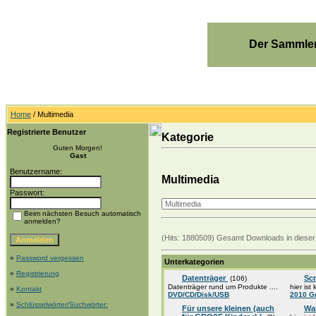
Der Sammler
Home
/ Multimedia
Registrierte Benutzer
Kategorie
Guten Morgen!
Gast
Benutzername:
Multimedia
Passwort:
Beim nächsten Besuch automatisch
anmelden?
(Hits: 1880509) Gesamt Downloads in dieser
»
Password vergessen
Unterkategorien
»
Registrierung
Datenträger
Sc
(106)
Datenträger rund um Produkte ....
hier ist
»
Kontakt
DVD/CD/Disk/USB
2010 G
»
Schlüsselwörter/Suchwörter:
Für unsere kleinen (auch
Wa