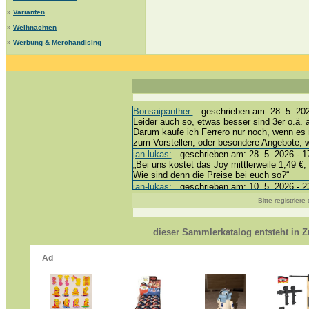
»
Varianten
»
Weihnachten
»
Werbung & Merchandising
Bonsaipanther:
geschrieben am: 28. 5. 202
Leider auch so, etwas besser sind 3er o.ä. 
Darum kaufe ich Ferrero nur noch, wenn es 
zum Vorstellen, oder besondere Angebote,
jan-lukas:
geschrieben am: 28. 5. 2026 - 1
„Bei uns kostet das Joy mittlerweile 1,49 €, 
Wie sind denn die Preise bei euch so?“
jan-lukas:
geschrieben am: 10. 5. 2026 - 2
erledigt *bussi*
Bitte registrier
Bonsaipanther:
geschrieben am: 10. 5. 202
@ Harald
https://www.ue-ei-portal-sammlerkatalog.de
dieser Sammlerkatalog entsteht in
Dein Enkel sollte zur Strafe die nächsten 
*bussi*
jan-lukas:
geschrieben am: 8. 5. 2026 - 12
Für die Figuren VC307, 310, 318 und 326 h
mein Enkel hat die leider weggeworfen *grrrr*
jan-lukas:
geschrieben am: 29. 4. 2026 - 1
https://www.ferrero-