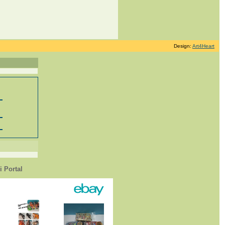
Design:
Art4Heart
 Portal
1