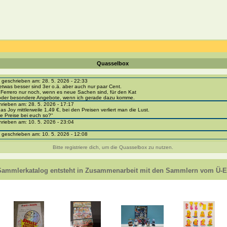
Quasselbox
eschrieben am: 28. 5. 2026 - 22:33
etwas besser sind 3er o.ä. aber auch nur paar Cent.
 Ferrero nur noch, wenn es neue Sachen sind, für den Kat
 oder besondere Angebote, wenn ich gerade dazu komme.
ieben am: 28. 5. 2026 - 17:17
as Joy mittlerweile 1,49 €, bei den Preisen verliert man die Lust.
e Preise bei euch so?“
ieben am: 10. 5. 2026 - 23:04
eschrieben am: 10. 5. 2026 - 12:08
i-portal-sammlerkatalog.de/categories.php?cat_id=1043
- BPZ obere Reihe
Bitte registriere dich, um die Quasselbox zu nutzen.
e zur Strafe die nächsten 3 Monate keine Ü-Eier bekommen ;))
ieben am: 8. 5. 2026 - 12:01
 VC307, 310, 318 und 326 habe ich keine BPZ
Sammlerkatalog entsteht in Zusammenarbeit mit den Sammlern vom Ü-Ei
e leider weggeworfen *grrrr* ;)
ieben am: 29. 4. 2026 - 18:04
ro-
e/einladung/4B72FED814DD42F481659307EF984D5033DD87A60AD94E1389FBB91B6F2859C
ieben am: 28. 4. 2026 - 21:49
t es mir auch ein
eschrieben am: 28. 4. 2026 - 21:01
in Erinnerung ... oder?