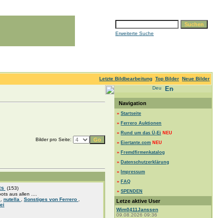
Erweiterte Suche
Letzte Bildbearbeitung
Top Bilder
Neue Bilder
Navigation
»
Startseite
»
Ferrero Auktionen
»
Rund um das Ü-Ei
NEU
Bilder pro Seite:
»
Eiertante.com
NEU
»
Fremdfirmenkatalog
»
Datenschutzerklärung
»
Impressum
»
FAQ
ts
(153)
»
SPENDEN
pots aus allen ....
a
,
nutella
,
Sonstiges von Ferrero
,
Letze aktive User
ei
Wim0411Janssen
09.08.2026 09:36