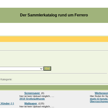
Der Sammlerkatalog rund um Ferrero
 Kategorie:
Screensaver
Werbespo
(0)
hier ist kein Upload möglich, ....
Hier findet ihr S
2010 Großstadthunde
duplo & hanut
Überraschungs
Kinder ;) )
Wallpaper
(125)
hier ist kein Upload möglich, ....