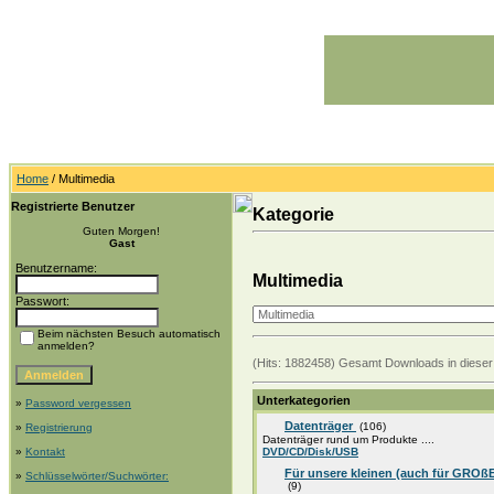
Home
/ Multimedia
Registrierte Benutzer
Kategorie
Guten Morgen!
Gast
Benutzername:
Multimedia
Passwort:
Beim nächsten Besuch automatisch
anmelden?
(Hits: 1882458) Gesamt Downloads in dieser
Unterkategorien
»
Password vergessen
Datenträger
(106)
»
Registrierung
Datenträger rund um Produkte ....
»
Kontakt
DVD/CD/Disk/USB
Für unsere kleinen (auch für GROßE 
»
Schlüsselwörter/Suchwörter:
(9)