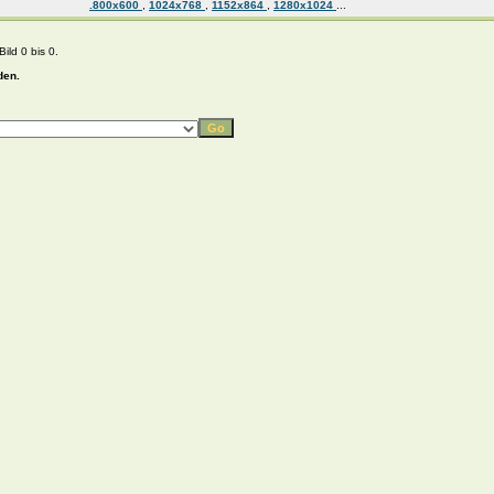
.800x600
,
1024x768
,
1152x864
,
1280x1024
...
ild 0 bis 0.
den.