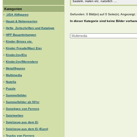
basteln, malen etc. natürlich ....
Kategorien
Gefunden: 0 Bild(er) auf 0 Seite(n). Angezeigt: B
»
.USA Altfiguren
In dieser Kategorie sind keine Bilder vorhan
»
Haupt & Nebenserien
»
Hefte, Zeitschriften und Kataloge
»
HPF Bauanleitungen
»
Kinder Brioss etc.
»
Kinder Freude/Maxi Eier
»
KinderJoy/Eis
»
KinderJoy/Merendero
»
Metallfiguren
»
Multimedia
»
Nutella
»
Puzzle
»
Sammelbilder
»
Sammelbilder ab 50'er
»
Sonstiges von Ferrero
»
Spielwelten
»
Spielzeug aus dem Ei
»
Spielzeug aus dem Ei (Euro)
»
Trucks von Ferrero