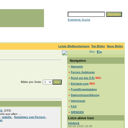
Erweiterte Suche
Letzte Bildbearbeitung
Top Bilder
Neue Bilder
Navigation
»
Startseite
»
Ferrero Auktionen
»
Rund um das Ü-Ei
NEU
Bilder pro Seite:
»
Eiertante.com
NEU
»
Fremdfirmenkatalog
»
Datenschutzerklärung
»
Impressum
»
FAQ
ts
(153)
»
SPENDEN
pots aus allen ....
a
,
nutella
,
Sonstiges von Ferrero
,
Letze aktive User
ei
kilokick
08.08.2026 16:38