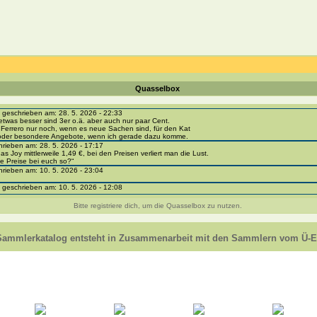
Quasselbox
eschrieben am: 28. 5. 2026 - 22:33
etwas besser sind 3er o.ä. aber auch nur paar Cent.
 Ferrero nur noch, wenn es neue Sachen sind, für den Kat
 oder besondere Angebote, wenn ich gerade dazu komme.
ieben am: 28. 5. 2026 - 17:17
as Joy mittlerweile 1,49 €, bei den Preisen verliert man die Lust.
e Preise bei euch so?“
ieben am: 10. 5. 2026 - 23:04
eschrieben am: 10. 5. 2026 - 12:08
i-portal-sammlerkatalog.de/categories.php?cat_id=1043
- BPZ obere Reihe
Bitte registriere dich, um die Quasselbox zu nutzen.
e zur Strafe die nächsten 3 Monate keine Ü-Eier bekommen ;))
ieben am: 8. 5. 2026 - 12:01
 VC307, 310, 318 und 326 habe ich keine BPZ
Sammlerkatalog entsteht in Zusammenarbeit mit den Sammlern vom Ü-Ei
e leider weggeworfen *grrrr* ;)
ieben am: 29. 4. 2026 - 18:04
ro-
e/einladung/4B72FED814DD42F481659307EF984D5033DD87A60AD94E1389FBB91B6F2859C
ieben am: 28. 4. 2026 - 21:49
t es mir auch ein
eschrieben am: 28. 4. 2026 - 21:01
in Erinnerung ... oder?