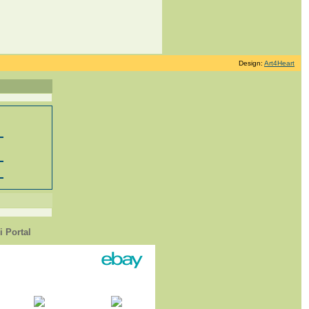
Design:
Art4Heart
 Portal
1