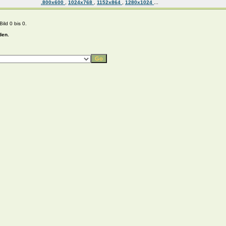
.800x600
,
1024x768
,
1152x864
,
1280x1024
...
ild 0 bis 0.
den.