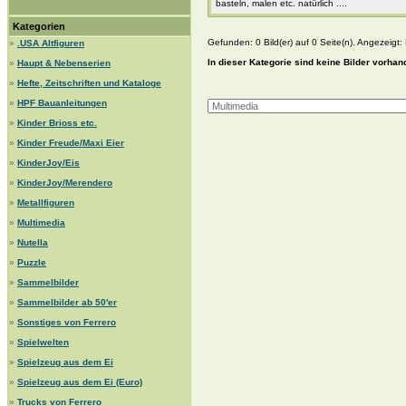
basteln, malen etc. natürlich ....
Kategorien
Gefunden: 0 Bild(er) auf 0 Seite(n). Angezeigt: B
»
.USA Altfiguren
In dieser Kategorie sind keine Bilder vorhan
»
Haupt & Nebenserien
»
Hefte, Zeitschriften und Kataloge
»
HPF Bauanleitungen
»
Kinder Brioss etc.
»
Kinder Freude/Maxi Eier
»
KinderJoy/Eis
»
KinderJoy/Merendero
»
Metallfiguren
»
Multimedia
»
Nutella
»
Puzzle
»
Sammelbilder
»
Sammelbilder ab 50'er
»
Sonstiges von Ferrero
»
Spielwelten
»
Spielzeug aus dem Ei
»
Spielzeug aus dem Ei (Euro)
»
Trucks von Ferrero