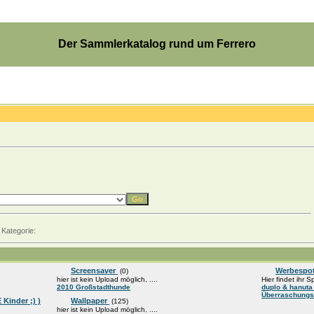
Der Sammlerkatalog rund um Ferrero
 Kategorie:
Screensaver
Werbespo
(0)
hier ist kein Upload möglich, ....
Hier findet ihr S
2010 Großstadthunde
duplo & hanut
Überraschungs
Kinder ;) )
Wallpaper
(125)
hier ist kein Upload möglich, ....