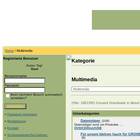
Home
/ Multimedia
Registrierte Benutzer
Kategorie
Guten Tag!
Gast
Benutzername:
Multimedia
Passwort:
Beim nächsten Besuch automatisch
anmelden?
(Hits: 1881395) Gesamt Downloads in dieser
Unterkategorien
»
Password vergessen
Datenträger
(106)
»
Registrierung
Datenträger rund um Produkte ....
»
Kontakt
DVD/CD/Disk/USB
Für unsere kleinen (auch für GROßE 
»
Schlüsselwörter/Suchwörter:
(9)