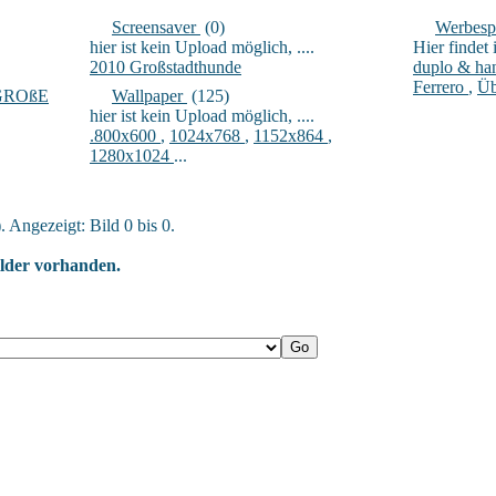
Screensaver
(0)
Werbesp
.
hier ist kein Upload möglich, ....
Hier findet i
2010 Großstadthunde
duplo & ha
Ferrero
,
Üb
r GROßE
Wallpaper
(125)
hier ist kein Upload möglich, ....
.800x600
,
1024x768
,
1152x864
,
1280x1024
...
. Angezeigt: Bild 0 bis 0.
ilder vorhanden.