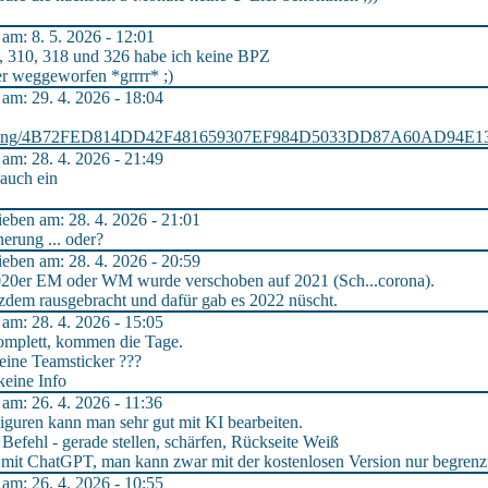
m: 8. 5. 2026 - 12:01
, 310, 318 und 326 habe ich keine BPZ
er weggeworfen *grrrr* ;)
m: 29. 4. 2026 - 18:04
nladung/4B72FED814DD42F481659307EF984D5033DD87A60AD94E
m: 28. 4. 2026 - 21:49
r auch ein
ben am: 28. 4. 2026 - 21:01
nerung ... oder?
ben am: 28. 4. 2026 - 20:59
 2020er EM oder WM wurde verschoben auf 2021 (Sch...corona).
otzdem rausgebracht und dafür gab es 2022 nüscht.
m: 28. 4. 2026 - 15:05
omplett, kommen die Tage.
ine Teamsticker ???
keine Info
m: 26. 4. 2026 - 11:36
Figuren kann man sehr gut mit KI bearbeiten.
 Befehl - gerade stellen, schärfen, Rückseite Weiß
 mit ChatGPT, man kann zwar mit der kostenlosen Version nur begrenzte
m: 26. 4. 2026 - 10:55