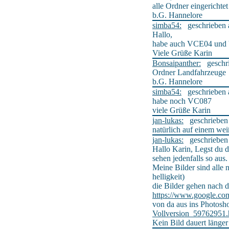
alle Ordner eingerichtet
b.G. Hannelore
simba54:
geschrieben a
Hallo,
habe auch VCE04 und
Viele Grüße Karin
Bonsaipanther:
geschrie
Ordner Landfahrzeuge
b.G. Hannelore
simba54:
geschrieben a
habe noch VC087
viele Grüße Karin
jan-lukas:
geschrieben a
natürlich auf einem we
jan-lukas:
geschrieben a
Hallo Karin, Legst du d
sehen jedenfalls so aus.
Meine Bilder sind alle 
helligkeit)
die Bilder gehen nach 
https://www.google.co
von da aus ins Photosh
Vollversion_59762951.
Kein Bild dauert länger