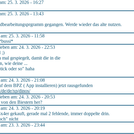
m: 25. 3. 2026 - 16:27
m: 25. 3. 2026 - 13:43
ildbearbeitungsprgramm gegangen. Werde wieder das alte nutzen.
m: 25. 3. 2026 - 11:58
 *bussi*
ben am: 24. 3. 2026 - 22:53
 ;)
al gespiegelt, damit die in die
, wie deine ...
ick oder so" haha
m: 24. 3. 2026 - 21:08
 dem BPZ ( App installieren) jetzt rausgefunden
/de/de/xp/dinos/
ben am: 24. 3. 2026 - 20:53
von den Biestern her?
m: 24. 3. 2026 - 20:19
x4er gekauft, gerade mal 2 fehlende, immer doppelte drin.
och" nicht
m: 23. 3. 2026 - 23:44