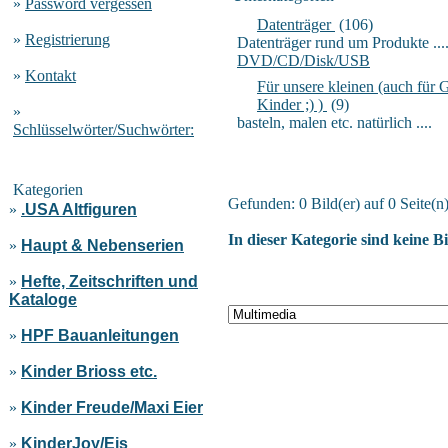
»
Password vergessen
Datenträger
(106)
»
Registrierung
Datenträger rund um Produkte ...
DVD/CD/Disk/USB
»
Kontakt
Für unsere kleinen (auch fü
Kinder ;) )
(9)
»
basteln, malen etc. natürlich ....
Schlüsselwörter/Suchwörter:
Kategorien
Gefunden: 0 Bild(er) auf 0 Seite(n)
»
.USA Altfiguren
In dieser Kategorie sind keine B
»
Haupt & Nebenserien
»
Hefte, Zeitschriften und
Kataloge
»
HPF Bauanleitungen
»
Kinder Brioss etc.
»
Kinder Freude/Maxi Eier
»
KinderJoy/Eis