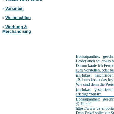
»
Varianten
»
Weihnachten
»
Werbung &
Merchandising
Bonsaipanther:
geschrie
Leider auch so, etwas b
Darum kaufe ich Ferrer
zum Vorstellen, oder 
jan-lukas:
geschrieben a
„Bei uns kostet das Joy 
Wie sind denn die Preis
jan-lukas:
geschrieben a
erledigt *bussi*
Bonsaipanther:
geschrie
@ Harald
https://www.ue-ei-port
Dein Enkel sollte zur 