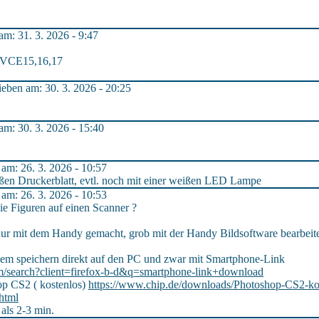
m: 31. 3. 2026 - 9:47
 VCE15,16,17
ben am: 30. 3. 2026 - 20:25
m: 30. 3. 2026 - 15:40
m: 26. 3. 2026 - 10:57
ißen Druckerblatt, evtl. noch mit einer weißen LED Lampe
m: 26. 3. 2026 - 10:53
ie Figuren auf einen Scanner ?
nur mit dem Handy gemacht, grob mit der Handy Bildsoftware bearbeitet
dem speichern direkt auf den PC und zwar mit Smartphone-Link
m/search?client=firefox-b-d&q=smartphone-link+download
op CS2 ( kostenlos)
https://www.chip.de/downloads/Photoshop-CS2-ko
html
 als 2-3 min.