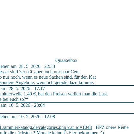
Quasselbox
ben am: 28. 5. 2026 - 22:33
esser sind 3er o.ä. aber auch nur paar Cent.
o nur noch, wenn es neue Sachen sind, für den Kat
besondere Angebote, wenn ich gerade dazu komme.
m: 28. 5. 2026 - 17:17
mittlerweile 1,49 €, bei den Preisen verliert man die Lust.
e bei euch so?“
m: 10. 5. 2026 - 23:04
ben am: 10. 5. 2026 - 12:08
al-sammlerkatalog.de/categories.php?cat_id=1043
- BPZ obere Reihe
Strafe die nächsten 3 Monate keine Ü-Eier bekommen ;))