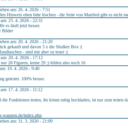
ben am: 26. 4. 2026 - 7:51
den Hinweis oben bitte löschen - die Seite von Manfred gibt es nicht m
m: 25. 4. 2026 - 22:31
 es läuft jetzt besser.
e Bilder
ben am: 20. 4. 2026 - 21:20
tück gekauft und davon 3 x die Shulker Box :(
Handtaschen - sind mir aber zu teuer :(
m: 20. 4. 2026 - 17:12
 nur 28 Figuren, keine 29 ;) fehlen also noch 16
m: 19. 4. 2026 - 9:40
ng getestet. 100% besser.
m: 17. 4. 2026 - 11:12
l die Funktionen testen, ihr könnt ruhig hochladen, ist nur zum testen d
hag-wappen.de/index.php
ben am: 31. 3. 2026 - 21:09