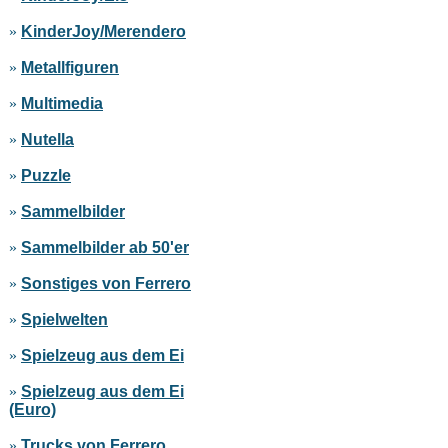
»
KinderJoy/Merendero
»
Metallfiguren
»
Multimedia
»
Nutella
»
Puzzle
»
Sammelbilder
»
Sammelbilder ab 50'er
»
Sonstiges von Ferrero
»
Spielwelten
»
Spielzeug aus dem Ei
»
Spielzeug aus dem Ei
(Euro)
»
Trucks von Ferrero