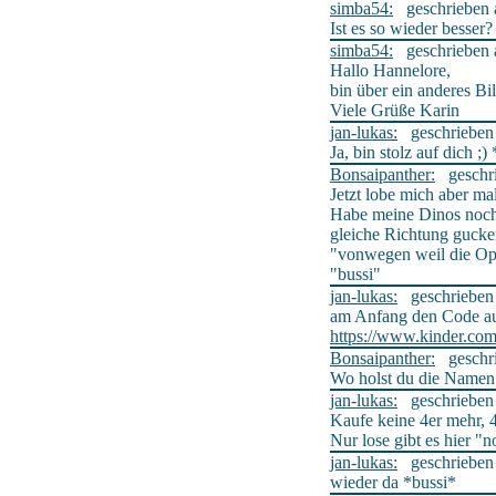
simba54:
geschrieben a
Ist es so wieder besser?
simba54:
geschrieben a
Hallo Hannelore,
bin über ein anderes B
Viele Grüße Karin
jan-lukas:
geschrieben a
Ja, bin stolz auf dich ;)
Bonsaipanther:
geschrie
Jetzt lobe mich aber mal
Habe meine Dinos noch m
gleiche Richtung gucken
"vonwegen weil die Opt
"bussi"
jan-lukas:
geschrieben a
am Anfang den Code auf
https://www.kinder.com
Bonsaipanther:
geschrie
Wo holst du die Namen 
jan-lukas:
geschrieben a
Kaufe keine 4er mehr, 4
Nur lose gibt es hier "n
jan-lukas:
geschrieben a
wieder da *bussi*