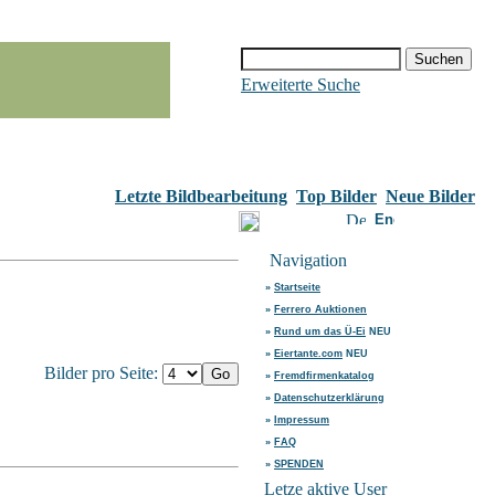
Erweiterte Suche
Letzte Bildbearbeitung
Top Bilder
Neue Bilder
Navigation
»
Startseite
»
Ferrero Auktionen
»
Rund um das Ü-Ei
NEU
»
Eiertante.com
NEU
Bilder pro Seite:
»
Fremdfirmenkatalog
»
Datenschutzerklärung
»
Impressum
»
FAQ
»
SPENDEN
Letze aktive User