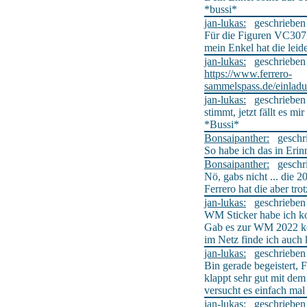
*bussi*
jan-lukas:
geschrieben a
Für die Figuren VC307
mein Enkel hat die leid
jan-lukas:
geschrieben a
https://www.ferrero-
sammelspass.de/ei
jan-lukas:
geschrieben a
stimmt, jetzt fällt es mi
*Bussi*
Bonsaipanther:
geschrie
So habe ich das in Erin
Bonsaipanther:
geschrie
Nö, gabs nicht ... die
Ferrero hat die aber tr
jan-lukas:
geschrieben a
WM Sticker habe ich k
Gab es zur WM 2022 ke
im Netz finde ich auch 
jan-lukas:
geschrieben a
Bin gerade begeistert, 
klappt sehr gut mit dem
versucht es einfach mal
jan-lukas:
geschrieben a