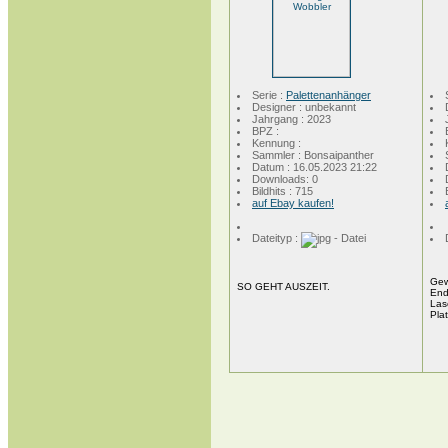
Serie :
Palettenanhänger
Designer : unbekannt
Jahrgang : 2023
BPZ :
Kennung :
Sammler : Bonsaipanther
Datum : 16.05.2023 21:22
Downloads: 0
Bildhits : 715
auf Ebay kaufen!
Dateityp :
Gew
SO GEHT AUSZEIT.
End
Las
Pla