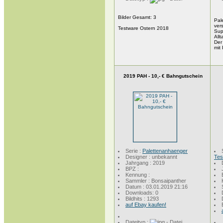
Bilder Gesamt:
3
Pal
ver
Testware Ostern 2018
Sup
All
Der
mit
2019 PAH - 10,- € Bahngutschein
Serie :
Palettenanhaenger
Designer : unbekannt
Tes
Jahrgang : 2019
BPZ :
Kennung :
Sammler : Bonsaipanther
Datum : 03.01.2019 21:16
Downloads: 0
Bildhits : 1293
auf Ebay kaufen!
Dateityp :