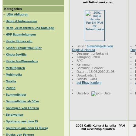
mit Teilnahmekarten
Kategorien
»
.USA Altfiguren
»
Haupt & Nebenserien
»
Hefte, Zeitschriften und Kataloge
»
HPF Bauanleitungen
»
Kinder Brioss etc.
Serie :
Gewinnspiele von
»
Kinder Freude/Maxi Eier
Duplo & Hanuta
Dup
Designer : unbekannt
»
KinderJoy/Eis
Jahrgang : 2001
BPZ :
»
KinderJoy/Merendero
Kennung :
»
Metallfiguren
Sammler : Bouvier
Datum : 15.06.2010 21:05
»
Multimedia
Downloads: 1
Bildhits : 2483
»
Nutella
auf Ebay kaufen!
»
Puzzle
Dateityp :
»
Sammelbilder
»
Sammelbilder ab 50'er
»
Sonstiges von Ferrero
»
Spielwelten
»
Spielzeug aus dem Ei
2003 Caffé-Kultur á la Italia - PAH
2
»
Spielzeug aus dem Ei (Euro)
mit Gewinnspielkarten
»
Trucks von Ferrero