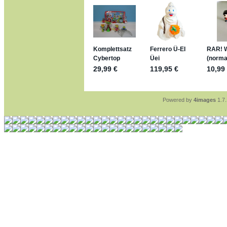
mein Enkel hat die leid
jan-lukas:
geschrieben 
https://www.ferrero-
sammelspass.de/ein
jan-lukas:
geschrieben 
stimmt, jetzt fällt es m
*Bussi*
Bonsaipanther:
geschri
So habe ich das in Eri
Bonsaipanther:
geschri
Nö, gabs nicht ... di
Ferrero hat die aber t
Powered by
4images
1.7.
jan-lukas:
geschrieben 
WM Sticker habe ich k
Gab es zur WM 2022 k
im Netz finde ich auch
jan-lukas:
geschrieben 
Bin gerade begeistert,
klappt sehr gut mit de
versucht es einfach m
erstellen.
jan-lukas:
geschrieben 
erledigt
Bonsaipanther:
geschri
Ordner Metallfiguren -
jan-lukas:
geschrieben 
So, Umzug beendet, hof
Bitte achtet auf fehlen