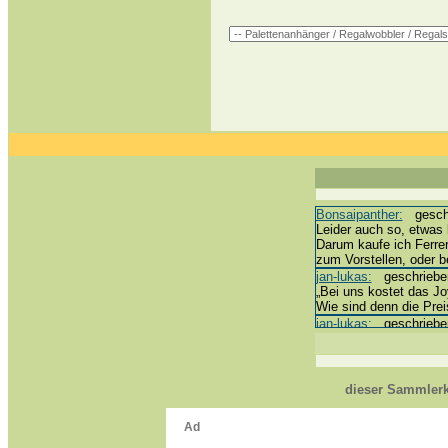
Bonsaipanther:
geschri
Leider auch so, etwas 
Darum kaufe ich Ferre
zum Vorstellen, oder 
jan-lukas:
geschrieben 
„Bei uns kostet das Joy
Wie sind denn die Prei
jan-lukas:
geschrieben 
erledigt *bussi*
Bonsaipanther:
geschri
@ Harald
https://www.ue-ei-por
dieser Sammlerk
Dein Enkel sollte zur 
*bussi*
jan-lukas:
geschrieben 
Für die Figuren VC307