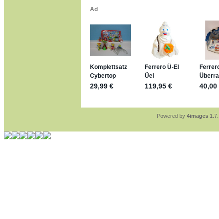
*bussi*
jan-lukas:
geschrieben 
Für die Figuren VC307
mein Enkel hat die leid
jan-lukas:
geschrieben 
https://www.ferrero-
sammelspass.de/ein
jan-lukas:
geschrieben 
stimmt, jetzt fällt es m
*Bussi*
Bonsaipanther:
geschri
So habe ich das in Eri
Bonsaipanther:
geschri
Nö, gabs nicht ... di
Ferrero hat die aber t
Powered by
4images
1.7.
jan-lukas:
geschrieben 
WM Sticker habe ich k
Gab es zur WM 2022 k
im Netz finde ich auch
jan-lukas:
geschrieben 
Bin gerade begeistert,
klappt sehr gut mit de
versucht es einfach m
erstellen.
jan-lukas:
geschrieben 
erledigt
Bonsaipanther:
geschri
Ordner Metallfiguren -
jan-lukas:
geschrieben 