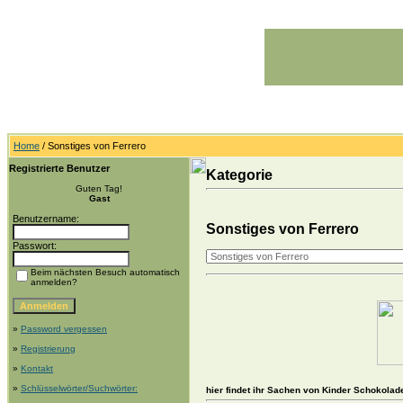
Home
/ Sonstiges von Ferrero
Registrierte Benutzer
Kategorie
Guten Tag!
Gast
Benutzername:
Sonstiges von Ferrero
Passwort:
Beim nächsten Besuch automatisch
anmelden?
»
Password vergessen
»
Registrierung
»
Kontakt
»
Schlüsselwörter/Suchwörter:
hier findet ihr Sachen von Kinder Schokolad