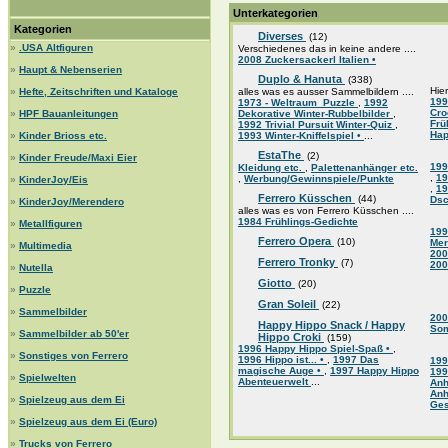
Unterkategorien
Kategorien
Diverses
(12)
»
.USA Altfiguren
Verschiedenes das in keine andere ....
2008 Zuckersackerl Italien •
»
Haupt & Nebenserien
Duplo & Hanuta
(338)
Hier
»
Hefte, Zeitschriften und Kataloge
alles was es ausser Sammelbildern ....
199
1973 - Weltraum_Puzzle
,
1992
Cr
»
HPF Bauanleitungen
Dekorative Winter-Rubbelbilder
,
Frü
1992 Trivial Pursuit Winter-Quiz
,
Hap
»
Kinder Brioss etc.
1993 Winter-Kniffelspiel •
...
EstaThe
(2)
»
Kinder Freude/Maxi Eier
199
Kleidung etc.
,
Palettenanhänger etc.
,
19
,
Werbung/Gewinnspiele/Punkte
»
KinderJoy/Eis
,
19
Ferrero Küsschen
(44)
Dsc
»
KinderJoy/Merendero
alles was es von Ferrero Küsschen ....
1984 Frühlings-Gedichte
»
Metallfiguren
199
Ferrero Opera
(10)
Mer
»
Multimedia
200
Ferrero Tronky
(7)
200
»
Nutella
Giotto
(20)
»
Puzzle
Gran Soleil
(22)
»
Sammelbilder
200
Happy Hippo Snack / Happy
So
»
Sammelbilder ab 50'er
Hippo Croki
(159)
1996 Happy Hippo Spiel-Spaß •
,
»
Sonstiges von Ferrero
1996 Hippo ist... •
,
1997 Das
199
magische Auge •
,
1997 Happy Hippo
199
»
Spielwelten
Abenteuerwelt
...
An
An
»
Spielzeug aus dem Ei
Ge
»
Spielzeug aus dem Ei (Euro)
»
Trucks von Ferrero