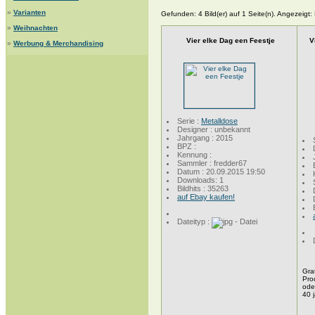
»
Varianten
Gefunden: 4 Bild(er) auf 1 Seite(n). Angezeigt: B
»
Weihnachten
Vier elke Dag een Feestje
V
»
Werbung & Merchandising
Serie :
Metalldose
Designer : unbekannt
Jahrgang : 2015
BPZ :
Kennung :
Sammler : fredder67
Datum : 20.09.2015 19:50
Downloads: 1
Bildhits : 35263
auf Ebay kaufen!
Dateityp :
Gra
Pro
oder
40 