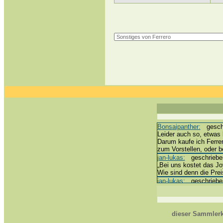
Bonsaipanther:
geschri
Leider auch so, etwas 
Darum kaufe ich Ferre
zum Vorstellen, oder 
jan-lukas:
geschrieben 
„Bei uns kostet das Joy
Wie sind denn die Prei
jan-lukas:
geschrieben 
erledigt *bussi*
Bonsaipanther:
geschri
@ Harald
https://www.ue-ei-por
dieser Sammlerk
Dein Enkel sollte zur 