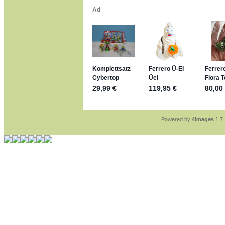
*bussi*
jan-lukas:
geschrieben 
Für die Figuren VC307
mein Enkel hat die leid
jan-lukas:
geschrieben 
https://www.ferrero-
sammelspass.de/ein
jan-lukas:
geschrieben 
stimmt, jetzt fällt es m
*Bussi*
Bonsaipanther:
geschri
So habe ich das in Eri
Bonsaipanther:
geschri
Nö, gabs nicht ... di
Ferrero hat die aber t
Powered by
4images
1.7.
jan-lukas:
geschrieben 
WM Sticker habe ich k
Gab es zur WM 2022 k
im Netz finde ich auch
jan-lukas:
geschrieben 
Bin gerade begeistert,
klappt sehr gut mit de
versucht es einfach m
erstellen.
jan-lukas:
geschrieben 
erledigt
Bonsaipanther:
geschri
Ordner Metallfiguren -
jan-lukas:
geschrieben 