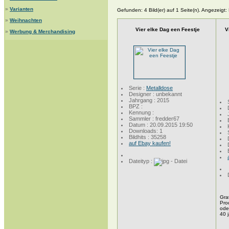
»
Varianten
Gefunden: 4 Bild(er) auf 1 Seite(n). Angezeigt: B
»
Weihnachten
Vier elke Dag een Feestje
V
»
Werbung & Merchandising
Serie :
Metalldose
Designer : unbekannt
Jahrgang : 2015
BPZ :
Kennung :
Sammler : fredder67
Datum : 20.09.2015 19:50
Downloads: 1
Bildhits : 35258
auf Ebay kaufen!
Dateityp :
Gra
Pro
oder
40 