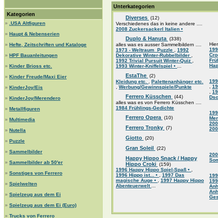
Unterkategorien
Kategorien
Diverses
(12)
»
.USA Altfiguren
Verschiedenes das in keine andere ....
2008 Zuckersackerl Italien •
»
Haupt & Nebenserien
Duplo & Hanuta
(338)
Hier
»
Hefte, Zeitschriften und Kataloge
alles was es ausser Sammelbildern ....
199
1973 - Weltraum_Puzzle
,
1992
Cr
»
HPF Bauanleitungen
Dekorative Winter-Rubbelbilder
,
Frü
1992 Trivial Pursuit Winter-Quiz
,
Hap
»
Kinder Brioss etc.
1993 Winter-Kniffelspiel •
...
EstaThe
(2)
»
Kinder Freude/Maxi Eier
199
Kleidung etc.
,
Palettenanhänger etc.
,
19
,
Werbung/Gewinnspiele/Punkte
»
KinderJoy/Eis
,
19
Ferrero Küsschen
(44)
Dsc
»
KinderJoy/Merendero
alles was es von Ferrero Küsschen ....
1984 Frühlings-Gedichte
»
Metallfiguren
199
Ferrero Opera
(10)
Mer
»
Multimedia
200
Ferrero Tronky
(7)
200
»
Nutella
Giotto
(20)
»
Puzzle
Gran Soleil
(22)
»
Sammelbilder
200
Happy Hippo Snack / Happy
So
»
Sammelbilder ab 50'er
Hippo Croki
(159)
1996 Happy Hippo Spiel-Spaß •
,
»
Sonstiges von Ferrero
1996 Hippo ist... •
,
1997 Das
199
magische Auge •
,
1997 Happy Hippo
199
»
Spielwelten
Abenteuerwelt
...
An
An
»
Spielzeug aus dem Ei
Ge
»
Spielzeug aus dem Ei (Euro)
»
Trucks von Ferrero