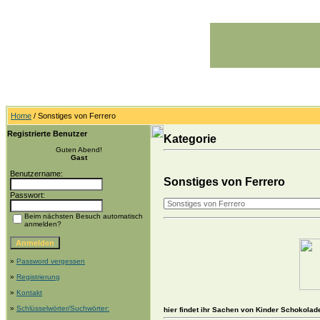
Home
/ Sonstiges von Ferrero
Registrierte Benutzer
Kategorie
Guten Abend!
Gast
Benutzername:
Sonstiges von Ferrero
Passwort:
Beim nächsten Besuch automatisch
anmelden?
»
Password vergessen
»
Registrierung
»
Kontakt
»
Schlüsselwörter/Suchwörter:
hier findet ihr Sachen von Kinder Schokolad