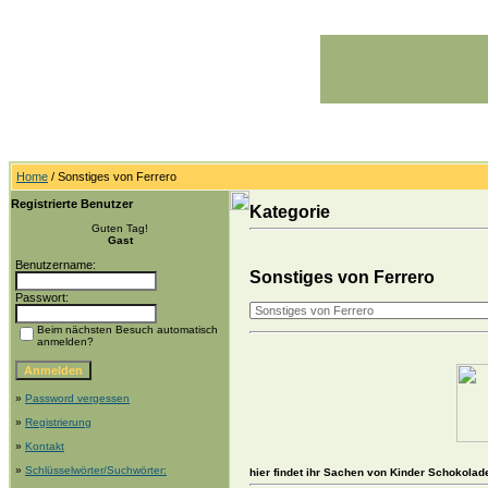
Home
/ Sonstiges von Ferrero
Registrierte Benutzer
Kategorie
Guten Tag!
Gast
Benutzername:
Sonstiges von Ferrero
Passwort:
Beim nächsten Besuch automatisch
anmelden?
»
Password vergessen
»
Registrierung
»
Kontakt
»
Schlüsselwörter/Suchwörter:
hier findet ihr Sachen von Kinder Schokolad