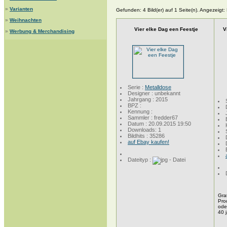
»
Varianten
Gefunden: 4 Bild(er) auf 1 Seite(n). Angezeigt: B
»
Weihnachten
Vier elke Dag een Feestje
V
»
Werbung & Merchandising
Serie :
Metalldose
Designer : unbekannt
Jahrgang : 2015
BPZ :
Kennung :
Sammler : fredder67
Datum : 20.09.2015 19:50
Downloads: 1
Bildhits : 35286
auf Ebay kaufen!
Dateityp :
Gra
Pro
oder
40 