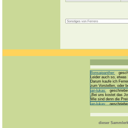
Bonsaipanther:
geschri
Leider auch so, etwas 
Darum kaufe ich Ferre
zum Vorstellen, oder 
jan-lukas:
geschrieben 
„Bei uns kostet das Joy
Wie sind denn die Prei
jan-lukas:
geschrieben 
erledigt *bussi*
Bonsaipanther:
geschri
@ Harald
https://www.ue-ei-por
dieser Sammlerk
Dein Enkel sollte zur 