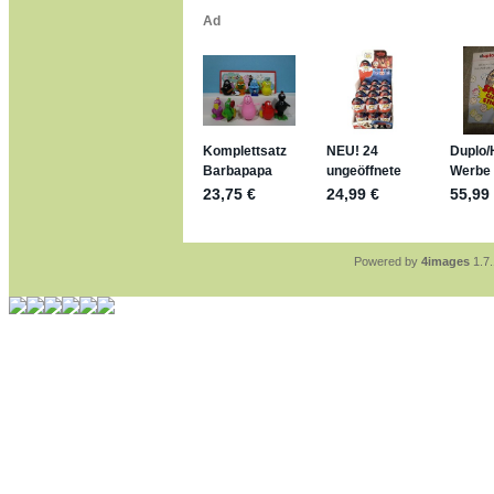
*bussi*
jan-lukas:
geschrieben 
Für die Figuren VC307
mein Enkel hat die leid
jan-lukas:
geschrieben 
https://www.ferrero-
sammelspass.de/ein
jan-lukas:
geschrieben 
stimmt, jetzt fällt es m
*Bussi*
Bonsaipanther:
geschri
So habe ich das in Eri
Bonsaipanther:
geschri
Nö, gabs nicht ... di
Ferrero hat die aber t
Powered by
4images
1.7.
jan-lukas:
geschrieben 
WM Sticker habe ich k
Gab es zur WM 2022 k
im Netz finde ich auch
jan-lukas:
geschrieben 
Bin gerade begeistert,
klappt sehr gut mit de
versucht es einfach m
erstellen.
jan-lukas:
geschrieben 
erledigt
Bonsaipanther:
geschri
Ordner Metallfiguren -
jan-lukas:
geschrieben 