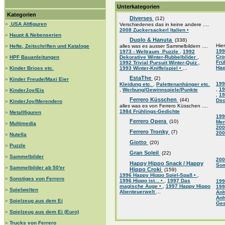
Unterkategorien
Kategorien
Diverses
(12)
»
.USA Altfiguren
Verschiedenes das in keine andere ....
2008 Zuckersackerl Italien •
»
Haupt & Nebenserien
Duplo & Hanuta
(338)
Hier
»
Hefte, Zeitschriften und Kataloge
alles was es ausser Sammelbildern ....
199
1973 - Weltraum_Puzzle
,
1992
Cr
»
HPF Bauanleitungen
Dekorative Winter-Rubbelbilder
,
Frü
1992 Trivial Pursuit Winter-Quiz
,
Hap
»
Kinder Brioss etc.
1993 Winter-Kniffelspiel •
...
EstaThe
(2)
»
Kinder Freude/Maxi Eier
199
Kleidung etc.
,
Palettenanhänger etc.
,
19
,
Werbung/Gewinnspiele/Punkte
»
KinderJoy/Eis
,
19
Ferrero Küsschen
(44)
Dsc
»
KinderJoy/Merendero
alles was es von Ferrero Küsschen ....
1984 Frühlings-Gedichte
»
Metallfiguren
199
Ferrero Opera
(10)
Mer
»
Multimedia
200
Ferrero Tronky
(7)
200
»
Nutella
Giotto
(20)
»
Puzzle
Gran Soleil
(22)
»
Sammelbilder
200
Happy Hippo Snack / Happy
So
»
Sammelbilder ab 50'er
Hippo Croki
(159)
1996 Happy Hippo Spiel-Spaß •
,
»
Sonstiges von Ferrero
1996 Hippo ist... •
,
1997 Das
199
magische Auge •
,
1997 Happy Hippo
199
»
Spielwelten
Abenteuerwelt
...
An
An
»
Spielzeug aus dem Ei
Ge
»
Spielzeug aus dem Ei (Euro)
»
Trucks von Ferrero