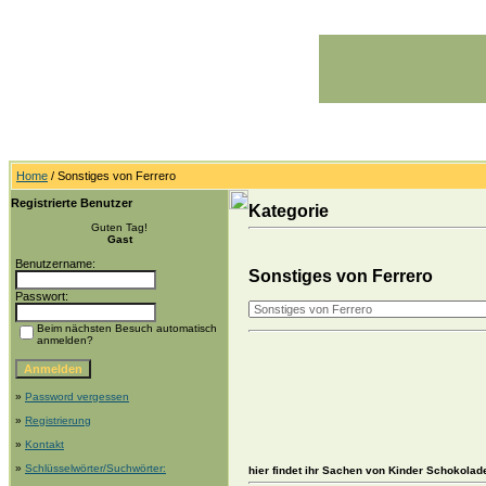
Home
/ Sonstiges von Ferrero
Registrierte Benutzer
Kategorie
Guten Tag!
Gast
Benutzername:
Sonstiges von Ferrero
Passwort:
Beim nächsten Besuch automatisch
anmelden?
»
Password vergessen
»
Registrierung
»
Kontakt
»
Schlüsselwörter/Suchwörter:
hier findet ihr Sachen von Kinder Schokolad