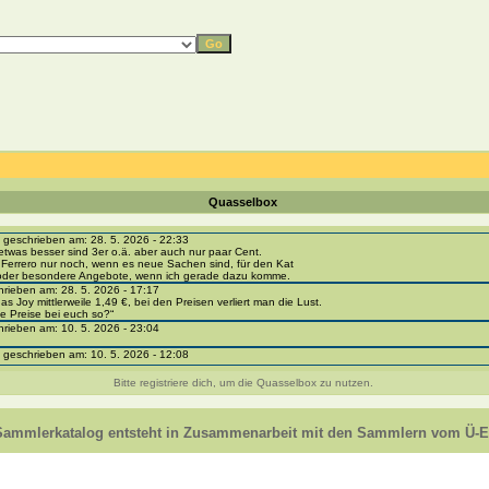
Quasselbox
eschrieben am: 28. 5. 2026 - 22:33
etwas besser sind 3er o.ä. aber auch nur paar Cent.
 Ferrero nur noch, wenn es neue Sachen sind, für den Kat
 oder besondere Angebote, wenn ich gerade dazu komme.
ieben am: 28. 5. 2026 - 17:17
as Joy mittlerweile 1,49 €, bei den Preisen verliert man die Lust.
e Preise bei euch so?“
ieben am: 10. 5. 2026 - 23:04
eschrieben am: 10. 5. 2026 - 12:08
i-portal-sammlerkatalog.de/categories.php?cat_id=1043
- BPZ obere Reihe
Bitte registriere dich, um die Quasselbox zu nutzen.
e zur Strafe die nächsten 3 Monate keine Ü-Eier bekommen ;))
ieben am: 8. 5. 2026 - 12:01
 VC307, 310, 318 und 326 habe ich keine BPZ
Sammlerkatalog entsteht in Zusammenarbeit mit den Sammlern vom Ü-Ei
e leider weggeworfen *grrrr* ;)
ieben am: 29. 4. 2026 - 18:04
ro-
e/einladung/4B72FED814DD42F481659307EF984D5033DD87A60AD94E1389FBB91B6F2859C