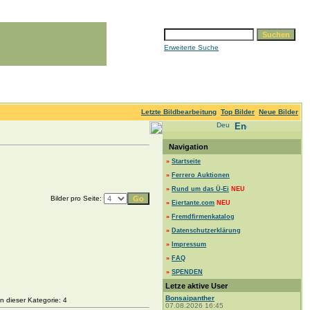
Erweiterte Suche
Letzte Bildbearbeitung
Top Bilder
Neue Bilder
Navigation
»
Startseite
»
Ferrero Auktionen
»
Rund um das Ü-Ei
NEU
Bilder pro Seite:
»
Eiertante.com
NEU
»
Fremdfirmenkatalog
»
Datenschutzerklärung
»
Impressum
»
FAQ
»
SPENDEN
Letze aktive User
Bonsaipanther
 dieser Kategorie: 4
07.08.2026 16:45