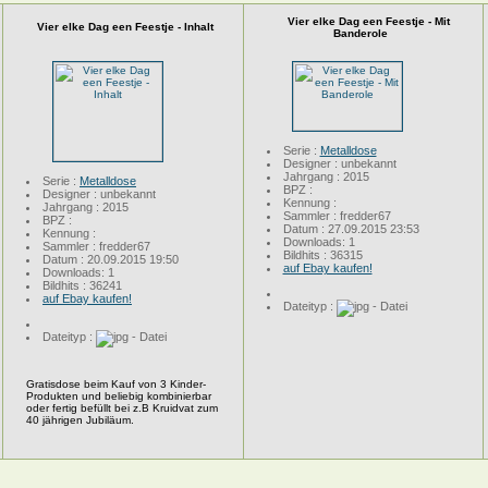
Vier elke Dag een Feestje - Mit
Vier elke Dag een Feestje - Inhalt
Banderole
Serie :
Metalldose
Designer : unbekannt
Jahrgang : 2015
Serie :
Metalldose
BPZ :
Designer : unbekannt
Kennung :
Jahrgang : 2015
Sammler : fredder67
BPZ :
Datum : 27.09.2015 23:53
Kennung :
Downloads: 1
Sammler : fredder67
Bildhits : 36315
Datum : 20.09.2015 19:50
auf Ebay kaufen!
Downloads: 1
Bildhits : 36241
auf Ebay kaufen!
Dateityp :
Dateityp :
Gratisdose beim Kauf von 3 Kinder-
Produkten und beliebig kombinierbar
oder fertig befüllt bei z.B Kruidvat zum
40 jährigen Jubiläum.