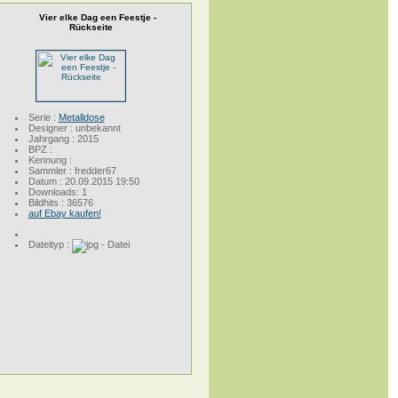
Vier elke Dag een Feestje -
Rückseite
Serie :
Metalldose
Designer : unbekannt
Jahrgang : 2015
BPZ :
Kennung :
Sammler : fredder67
Datum : 20.09.2015 19:50
Downloads: 1
Bildhits : 36576
auf Ebay kaufen!
Dateityp :