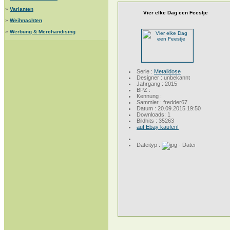
»
Varianten
Vier elke Dag een Feestje
»
Weihnachten
»
Werbung & Merchandising
Serie :
Metalldose
Designer : unbekannt
Jahrgang : 2015
BPZ :
Kennung :
Sammler : fredder67
Datum : 20.09.2015 19:50
Downloads: 1
Bildhits : 35263
auf Ebay kaufen!
Dateityp :