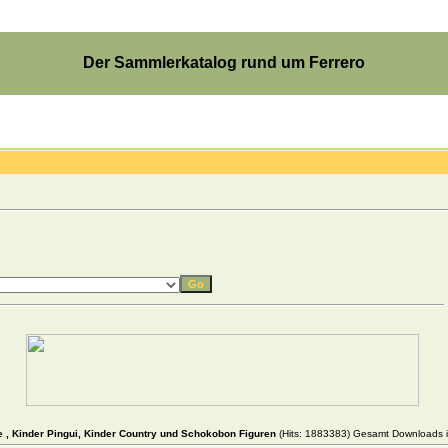
Der Sammlerkatalog rund um Ferrero
e , Kinder Pingui, Kinder Country und Schokobon Figuren
(Hits: 1883383) Gesamt Downloads in