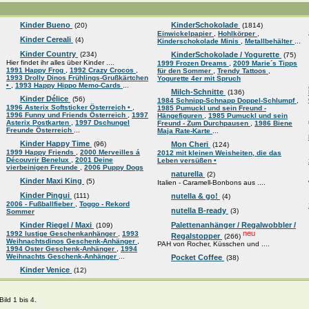
Kinder Bueno
KinderSchokolade
(20)
(1814)
Einwickelpapier
,
Hohlkörper
,
Kinder Cereali
(4)
Kinderschokolade Minis
,
Metallbehälter
...
Kinder Country
(234)
KinderSchokolade / Yogurette
(75)
Hier findet ihr alles über Kinder ....
1999 Frozen Dreams
,
2009 Marie´s Tipps
1991 Happy Frog
,
1992 Crazy Crocos
,
für den Sommer
,
Trendy Tattoos
,
1993 Drolly Dinos Frühlings-Grußkärtchen
Yogurette 4er mit Spruch
•
,
1993 Happy Hippo Memo-Cards
...
Milch-Schnitte
(136)
Kinder Délice
(56)
1984 Schnipp-Schnapp Doppel-Schlumpf
,
1996 Asterix Softsticker Österreich •
,
1985 Pumuckl und sein Freund -
1996 Funny und Friends Österreich
,
1997
Hängefiguren
,
1985 Pumuckl und sein
Asterix Postkarten
,
1997 Dschungel
Freund - Zum Durchpausen
,
1986 Biene
Freunde Österreich
...
Maja Rate-Karte
...
Kinder Happy Time
(96)
Mon Cheri
(124)
1999 Happy Friends
,
2000 Merveilles á
2012 mit kleinen Weisheiten, die das
Découvrir Benelux
,
2001 Deine
Leben versüßen •
vierbeinigen Freunde
,
2006 Puppy Dogs
naturella
(2)
Kinder Maxi King
(5)
Italien - Caramell-Bonbons aus ....
Kinder Pingui
(111)
nutella & go!
(4)
2006 - Fußballfieber
,
Toggo - Rekord
nutella B-ready
(3)
Sommer
Kinder Riegel / Maxi
Palettenanhänger / Regalwobbler /
(109)
neu
1992 lustige Geschenkanhänger
,
1993
Regalstopper
(266)
Weihnachtsdinos Geschenk-Anhänger
,
PAH von Rocher, Küsschen und ....
1994 Oster Geschenk-Anhänger
,
1994
Weihnachts Geschenk-Anhänger
...
Pocket Coffee
(38)
Kinder Venice
(12)
ild 1 bis 4.