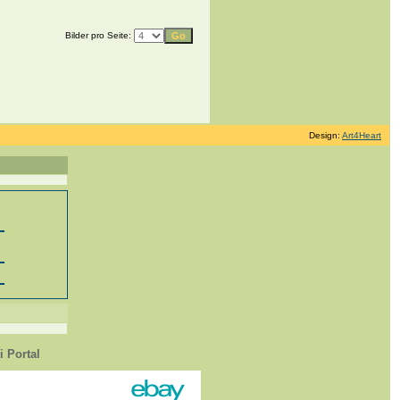
Bilder pro Seite:
Design:
Art4Heart
 Portal
1