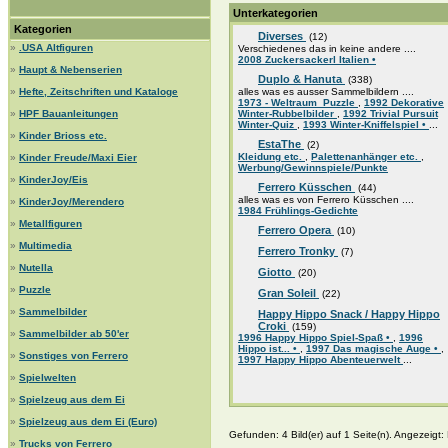
Unterkategorien
Kategorien
Diverses
(12)
»
.USA Altfiguren
Verschiedenes das in keine andere ....
2008 Zuckersackerl Italien •
»
Haupt & Nebenserien
Duplo & Hanuta
(338)
»
Hefte, Zeitschriften und Kataloge
alles was es ausser Sammelbildern ....
1973 - Weltraum_Puzzle
,
1992 Dekorative
»
HPF Bauanleitungen
Winter-Rubbelbilder
,
1992 Trivial Pursuit
Winter-Quiz
,
1993 Winter-Kniffelspiel •
...
»
Kinder Brioss etc.
EstaThe
(2)
Kleidung etc.
,
Palettenanhänger etc.
,
»
Kinder Freude/Maxi Eier
Werbung/Gewinnspiele/Punkte
»
KinderJoy/Eis
Ferrero Küsschen
(44)
alles was es von Ferrero Küsschen ....
»
KinderJoy/Merendero
1984 Frühlings-Gedichte
»
Metallfiguren
Ferrero Opera
(10)
»
Multimedia
Ferrero Tronky
(7)
»
Nutella
Giotto
(20)
»
Puzzle
Gran Soleil
(22)
»
Sammelbilder
Happy Hippo Snack / Happy Hippo
Croki
(159)
»
Sammelbilder ab 50'er
1996 Happy Hippo Spiel-Spaß •
,
1996
Hippo ist... •
,
1997 Das magische Auge •
,
»
Sonstiges von Ferrero
1997 Happy Hippo Abenteuerwelt
...
»
Spielwelten
»
Spielzeug aus dem Ei
»
Spielzeug aus dem Ei (Euro)
Gefunden: 4 Bild(er) auf 1 Seite(n). Angezeigt: B
»
Trucks von Ferrero