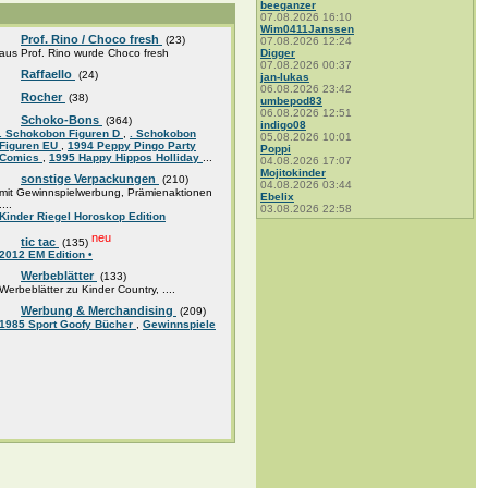
beeganzer
07.08.2026 16:10
Wim0411Janssen
Prof. Rino / Choco fresh
(23)
07.08.2026 12:24
aus Prof. Rino wurde Choco fresh
Digger
07.08.2026 00:37
Raffaello
(24)
jan-lukas
06.08.2026 23:42
Rocher
(38)
umbepod83
06.08.2026 12:51
Schoko-Bons
(364)
indigo08
. Schokobon Figuren D
,
. Schokobon
05.08.2026 10:01
Figuren EU
,
1994 Peppy Pingo Party
Poppi
Comics
,
1995 Happy Hippos Holliday
...
04.08.2026 17:07
Mojitokinder
sonstige Verpackungen
(210)
04.08.2026 03:44
mit Gewinnspielwerbung, Prämienaktionen
Ebelix
....
03.08.2026 22:58
Kinder Riegel Horoskop Edition
neu
tic tac
(135)
2012 EM Edition •
Werbeblätter
(133)
Werbeblätter zu Kinder Country, ....
Werbung & Merchandising
(209)
1985 Sport Goofy Bücher
,
Gewinnspiele