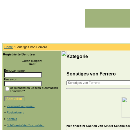
Home
/ Sonstiges von Ferrero
Registrierte Benutzer
Kategorie
Guten Morgen!
Gast
Benutzername:
Sonstiges von Ferrero
Passwort:
Beim nächsten Besuch automatisch
anmelden?
»
Password vergessen
»
Registrierung
»
Kontakt
»
Schlüsselwörter/Suchwörter:
hier findet ihr Sachen von Kinder Schokolad