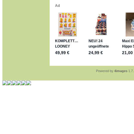
*bussi*
jan-lukas:
geschrieben 
Für die Figuren VC307
mein Enkel hat die leid
jan-lukas:
geschrieben 
https://www.ferrero-
sammelspass.de/ein
jan-lukas:
geschrieben 
stimmt, jetzt fällt es m
*Bussi*
Bonsaipanther:
geschri
So habe ich das in Eri
Bonsaipanther:
geschri
Nö, gabs nicht ... di
Ferrero hat die aber t
Powered by
4images
1.7.
jan-lukas:
geschrieben 
WM Sticker habe ich k
Gab es zur WM 2022 k
im Netz finde ich auch
jan-lukas:
geschrieben 
Bin gerade begeistert,
klappt sehr gut mit de
versucht es einfach m
erstellen.
jan-lukas:
geschrieben 
erledigt
Bonsaipanther:
geschri
Ordner Metallfiguren -
jan-lukas:
geschrieben 