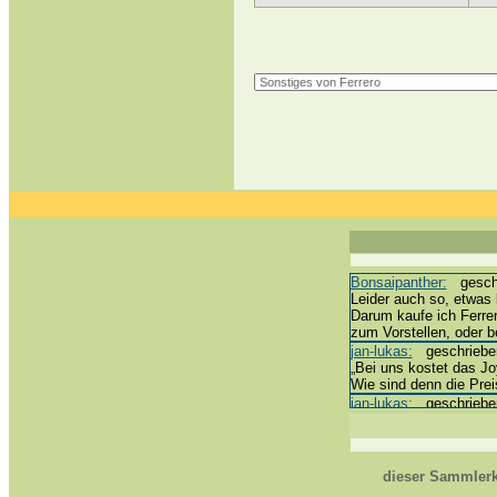
Bonsaipanther:
geschri
Leider auch so, etwas 
Darum kaufe ich Ferre
zum Vorstellen, oder 
jan-lukas:
geschrieben 
„Bei uns kostet das Joy
Wie sind denn die Prei
jan-lukas:
geschrieben 
erledigt *bussi*
Bonsaipanther:
geschri
@ Harald
https://www.ue-ei-por
dieser Sammlerk
Dein Enkel sollte zur 