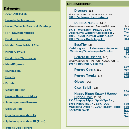
Unterkategorien
Kategorien
Diverses
(12)
»
.USA Altfiguren
Verschiedenes das in keine andere ....
2008 Zuckersackerl Italien •
»
Haupt & Nebenserien
Duplo & Hanuta
(338)
Hier
»
Hefte, Zeitschriften und Kataloge
alles was es ausser Sammelbildern ....
199
1973 - Weltraum_Puzzle
,
1992
Cr
»
HPF Bauanleitungen
Dekorative Winter-Rubbelbilder
,
Frü
1992 Trivial Pursuit Winter-Quiz
,
Hap
»
Kinder Brioss etc.
1993 Winter-Kniffelspiel •
...
EstaThe
(2)
»
Kinder Freude/Maxi Eier
199
Kleidung etc.
,
Palettenanhänger etc.
,
19
,
Werbung/Gewinnspiele/Punkte
»
KinderJoy/Eis
,
19
Ferrero Küsschen
(44)
Dsc
»
KinderJoy/Merendero
alles was es von Ferrero Küsschen ....
1984 Frühlings-Gedichte
»
Metallfiguren
199
Ferrero Opera
(10)
Mer
»
Multimedia
200
Ferrero Tronky
(7)
200
»
Nutella
Giotto
(20)
»
Puzzle
Gran Soleil
(22)
»
Sammelbilder
200
Happy Hippo Snack / Happy
So
»
Sammelbilder ab 50'er
Hippo Croki
(159)
1996 Happy Hippo Spiel-Spaß •
,
»
Sonstiges von Ferrero
1996 Hippo ist... •
,
1997 Das
199
magische Auge •
,
1997 Happy Hippo
199
»
Spielwelten
Abenteuerwelt
...
An
An
»
Spielzeug aus dem Ei
Ge
»
Spielzeug aus dem Ei (Euro)
»
Trucks von Ferrero