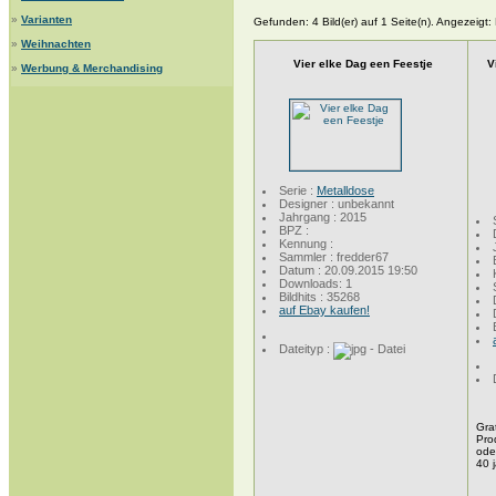
»
Varianten
Gefunden: 4 Bild(er) auf 1 Seite(n). Angezeigt: B
»
Weihnachten
Vier elke Dag een Feestje
V
»
Werbung & Merchandising
Serie :
Metalldose
Designer : unbekannt
Jahrgang : 2015
BPZ :
Kennung :
Sammler : fredder67
Datum : 20.09.2015 19:50
Downloads: 1
Bildhits : 35268
auf Ebay kaufen!
Dateityp :
Gra
Pro
oder
40 