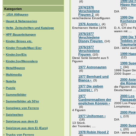
1999 Die
(4)
Hippo Hoc
1974/1976
(22)
Kategorien
Verschiedene
D/A
»
.USA Altfiguren
Figuren 2
(4)
1999 Die
verschiedene Einzelfiguren
Küchenzw
»
Haupt & Nebenserien
1976 Asterix •
(4)
(27)
»
Hefte, Zeitschriften und Kataloge
Erschienen Herbst 1976
D, A, CH drei F
waren mit ....
1976/1977
»
HPF Bauanleitungen
1999 Die 
Verschiedene
Teddies i
Disney Figuren
»
Kinder Brioss etc.
(14)
Traumurl
1976/1977
»
Kinder Freude/Maxi Eier
D/A - siehe auc
Verschiedene
1999 Happ
Figuren
»
KinderJoy/Eis
(10)
(12)
Diese Serie besteht aus 5
»
KinderJoy/Merendero
Figuren
1999 Supe
•
1977 Astronauten
(34)
»
Metallfiguren
1999 Super Gira
(4)
2000 Super ....
»
Multimedia
1977 Bernhard und
2000 Aste
Bianca •
(3)
»
Nutella
die Röme
1977 Die sieben
die Figuren sind
»
Puzzle
Zwerge •
(7)
Deutschland ...
»
Sammelbilder
1977
2000 Los
Gardegrenadiere der
Pappagal
»
Sammelbilder ab 50'er
englichen Königin •
2000 Los Pappa
Loropiratas ....
(4)
»
Sonstiges von Ferrero
4 Figuren
2000 Pink
»
Spielwelten
1977 Uniformen •
•
(13)
(18)
D/A
»
Spielzeug aus dem Ei
13 Stück.
2000 Sup
der Trommler, ....
»
Spielzeug aus dem Ei (Euro)
•
(20)
1978 Robin Hood 2
D/A - siehe auc
»
Trucks von Ferrero
(6)