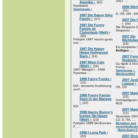
2007 ....
Amerika •
(62)
Frankreich
2006 WinX
Spielzeuge •
(31)
D, ITA, GR - 2
1997 Die Dapsy Dino
Family •
(17)
2007 Die
•
(44)
1997 Die Funny
Die Simpsons D
Fanten im
Simpsons ....
Cluburlaub (Welt) •
(36)
2007 Die
Frühjahr 1997 mucho gusto
Wichtelwe
con ....
(18)
Ein kompletter
1997 Die Happy
fleißigen ....
Hippo Hollywood
Stars •
(14)
2007 Fun
Students
1997 Miezi Cats
Ca rigole à l'éco
(Welt) •
(34)
Funny ....
1997 Miaogizi I - 1998
Spielzeuge •
,
Pyramiao ....
Werbeartikel
1998 Fancy Fuxies •
2007 Just
(12)
League •
D/A - deutsche Ausführung
ITA, CH
auch ....
2007 Mag
1998 Funny Fanten
(15)
Stars in der Manege
Schnippfiguren
•
(22)
RUS
D/A
2007 Magi
1998 Hanny Bunny's
(71)
lustige Ski Hasen
Dezember 2007
(Welt) •
(23)
CZ, D, ITA, ....
Frühjahr 1998 Ski Bunnies
Beigaben aus
F, ....
verschiedenen
,
MagicSport 2
1998 I Luna Park •
2007 Shre
(24)