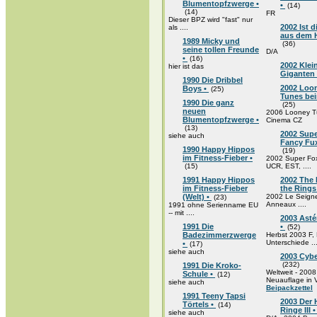
Blumentopfzwerge •
•
(14)
(14)
FR
Dieser BPZ wird "fast" nur
2002 Ist d
als ....
aus dem H
1989 Micky und
(36)
seine tollen Freunde
D/A
•
(16)
2002 Klei
hier ist das
Giganten
1990 Die Dribbel
2002 Loo
Boys •
(25)
Tunes bei
1990 Die ganz
(25)
neuen
2006 Looney T
Blumentopfzwerge •
Cinema CZ
(13)
2002 Supe
siehe auch
Fancy Fux
1990 Happy Hippos
(19)
im Fitness-Fieber •
2002 Super Fo
(15)
UCR, EST, ....
1991 Happy Hippos
2002 The 
im Fitness-Fieber
the Rings
(Welt) •
2002 Le Seign
(23)
Anneaux ....
1991 ohne Serienname EU
-- mit ....
2003 Astér
1991 Die
•
(52)
Badezimmerzwerge
Herbst 2003 F
Unterschiede ...
•
(17)
siehe auch
2003 Cybe
(232)
1991 Die Kroko-
Weltweit - 2008
Schule •
(12)
Neuauflage in
siehe auch
Beipackzettel
1991 Teeny Tapsi
2003 Der 
Törtels •
(14)
Ringe III 
siehe auch