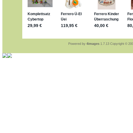
sammelspass.de/einladung/4B72F
jan-lukas:
geschrieben am: 28. 4. 202
stimmt, jetzt fällt es mir auch ein
*Bussi*
Bonsaipanther:
geschrieben am: 28. 4
So habe ich das in Erinnerung ... oder
Bonsaipanther:
geschrieben am: 28. 4
Nö, gabs nicht ... die 2020er EM ode
Ferrero hat die aber trotzdem rausgeb
Powered by
4images
1.7.13 Copyright © 2
jan-lukas:
geschrieben am: 28. 4. 202
WM Sticker habe ich komplett, komme
Gab es zur WM 2022 keine Teamstick
im Netz finde ich auch keine Info
jan-lukas:
geschrieben am: 26. 4. 202
Bin gerade begeistert, Figuren kann ma
klappt sehr gut mit dem Befehl - gera
versucht es einfach mal mit ChatGPT,
erstellen.
jan-lukas:
geschrieben am: 26. 4. 202
erledigt
Bonsaipanther:
geschrieben am: 26. 4
Ordner Metallfiguren - den Hinweis obe
jan-lukas:
geschrieben am: 25. 4. 202
So, Umzug beendet, hoffe es läuft jetz
Bitte achtet auf fehlende Bilder
Danke
Bonsaipanther:
geschrieben am: 20. 4
NUR ist gut - habe 6 Stück gekauft un