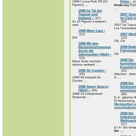
1998 I Luna Park ITA (10
Dritte •
(2
Figuren) ....
KinderJoy
Frü
....
1998 Im Tal der
Trapper und
2007 Str
Indianer •
im Club-U
(47)
Zu 10 Figuren existieren
(50)
zwei ....
2007 Os Turica
Los Turicambas 
1998 Miezi Cats •
2007 WinX
(12)
D/A
(13)
ITA, CH
1998 Mit den
2008 Barb
Blumentopfzwergen
Fairytopi
durch die
ITA
Jahreszeiten (Welt) •
(13)
2008 Die
Diese Serie erschien
kunterbu
nahezu weltweit ....
Kuschel-
1998 Sir Condor •
(22)
(25)
Häschen - kleine
1998 Gli intrepidi Sir
A, ....
Condor ....
2008 Die
1998 Super Spacys
Schlümpfe
(Welt) •
(50)
verschlum
1998 10 extraterrestri
(46)
Stralunati ....
D, A - gleicher
Ei-Verpackung, .
Werbeartikel 
verschiedenen
2008 Die
tollpatsc
Weihnacht
(17)
D / A - Ein komp
Die ....