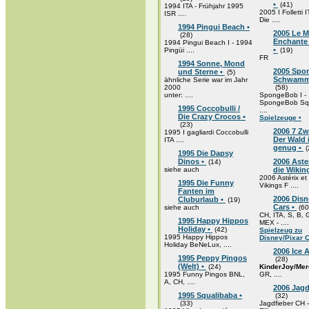
•
(41)
1994 ITA - Frühjahr 1995
2005 I Folletti 
ISR ....
Die ....
1994 Pingui Beach •
2005 Le 
(28)
Enchante 
1994 Pingui Beach I - 1994
•
Pingüi ....
(19)
FR
1994 Sonne, Mond
2005 Spo
und Sterne •
(5)
Schwamm
ähnliche Serie war im Jahr
2000
(58)
unter: ....
SpongeBob I -
SpongeBob Sq
1995 Coccobulli /
....
Die Crazy Crocos •
Spielzeuge •
(23)
2006 7 Zw
1995 I gagliardi Coccobulli
Der Wald i
ITA ....
genug •
(
1995 Die Dapsy
Dinos •
2006 Aste
(14)
siehe auch
die Wikin
2006 Astérix et 
1995 Die Funny
Vikings F ....
Fanten im
2006 Disn
Cluburlaub •
(19)
Cars •
siehe auch
(60
CH, ITA, S, B,
1995 Happy Hippos
MEX - ....
Holiday •
(42)
Spielzeug zu
1995 Happy Hippos
Disney/Pixar C
Holiday BeNeLux, ....
2006 Ice A
1995 Peppy Pingos
(28)
(Welt) •
(24)
KinderJoy/Mer
1995 Funny Pingos BNL,
GR, ....
A, CH, ....
2006 Jagd
1995 Squalibaba •
(32)
(33)
Jagdfieber CH 