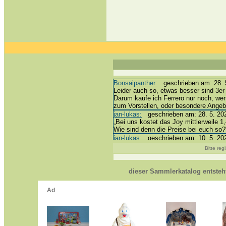
Bonsaipanther:
geschrieben am: 28. 5
Leider auch so, etwas besser sind 3er 
Darum kaufe ich Ferrero nur noch, we
zum Vorstellen, oder besondere Ange
jan-lukas:
geschrieben am: 28. 5. 202
„Bei uns kostet das Joy mittlerweile 1,
Wie sind denn die Preise bei euch so?
jan-lukas:
geschrieben am: 10. 5. 202
erledigt *bussi*
Bitte reg
Bonsaipanther:
geschrieben am: 10. 5
@ Harald
https://www.ue-ei-portal-sammlerkata
dieser Sammlerkatalog entste
Dein Enkel sollte zur Strafe die näch
*bussi*
jan-lukas:
geschrieben am: 8. 5. 2026
Für die Figuren VC307, 310, 318 und 
mein Enkel hat die leider weggeworfen *
jan-lukas:
geschrieben am: 29. 4. 202
https://www.ferrero-