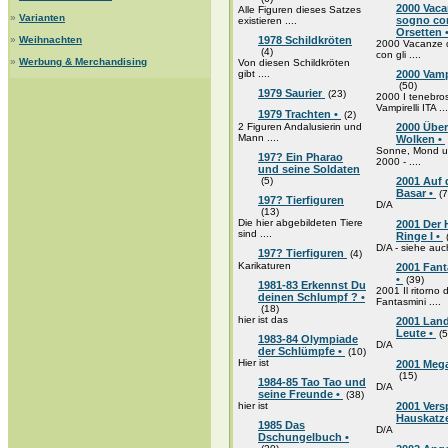
2000 Vaca
Alle Figuren dieses Satzes
»
Varianten
sogno con
existieren ....
Orsetten 
»
Weihnachten
1978 Schildkröten
2000 Vacanze 
(4)
con gli ....
»
Werbung & Merchandising
Von diesen Schildkröten
gibt ....
2000 Vampi
(50)
1979 Saurier
(23)
2000 I tenebros
Vampirelli ITA ...
1979 Trachten •
(2)
2 Figuren Andalusierin und
2000 Über
Mann ....
Wolken •
Sonne, Mond u
197? Ein Pharao
2000 - ....
und seine Soldaten
(5)
2001 Auf
Basar •
(7
197? Tierfiguren
D/A
(13)
Die hier abgebildeten Tiere
2001 Der 
sind ....
Ringe I •
D/A - siehe auc
197? Tierfiguren
(4)
Karikaturen
2001 Fant
•
(39)
1981-83 Erkennst Du
2001 Il ritorno 
deinen Schlumpf ? •
Fantasmini ....
(18)
hier ist das
2001 Lan
Leute •
(5
1983-84 Olympiade
D/A
der Schlümpfe •
(10)
Hier ist
2001 Meg
(15)
1984-85 Tao Tao und
D/A
seine Freunde •
(38)
hier ist
2001 Versp
Hauskatz
1985 Das
D/A
Dschungelbuch •