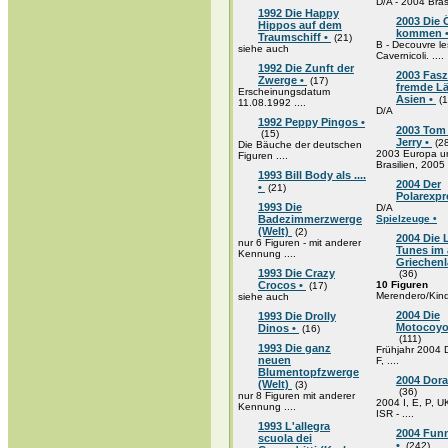
D/A - 2004 Bras
1992 Die Happy
2003 Die 
Hippos auf dem
kommen 
Traumschiff •
(21)
B - Decouvre le
siehe auch
Cavernicoli. ....
1992 Die Zunft der
2003 Fasz
Zwerge •
(17)
fremde L
Erscheinungsdatum
Asien •
(1
11.08.1992 ....
D/A
1992 Peppy Pingos •
2003 Tom
(15)
Jerry •
(28
Die Bäuche der deutschen
2003 Europa u
Figuren ....
Brasilien, 2005 .
1993 Bill Body als ....
2004 Der
•
(21)
Polarexpr
1993 Die
D/A
Badezimmerzwerge
Spielzeuge •
(Welt)
(2)
2004 Die
nur 6 Figuren - mit anderer
Tunes im 
Kennung ....
Griechenl
1993 Die Crazy
(36)
Crocos •
10 Figuren
(17)
Merendero/Kinde
siehe auch
2004 Die
1993 Die Drolly
Motocoyo
Dinos •
(16)
(111)
1993 Die ganz
Frühjahr 2004 D
neuen
F, ....
Blumentopfzwerge
2004 Dor
(Welt)
(3)
(36)
nur 8 Figuren mit anderer
2004 I, E, P, U
Kennung ....
ISR - ....
1993 L'allegra
2004 Funn
scuola dei
•
(242)