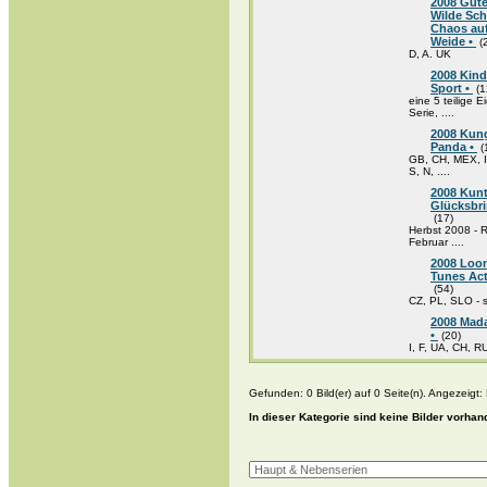
2008 Gute
Wilde Sch
Chaos auf
Weide •
(
D, A. UK
2008 Kind
Sport •
(1
eine 5 teilige 
Serie, ....
2008 Kun
Panda •
(
GB, CH, MEX, 
S, N, ....
2008 Kun
Glücksbri
(17)
Herbst 2008 - 
Februar ....
2008 Loo
Tunes Act
(54)
CZ, PL, SLO - 
2008 Mad
•
(20)
I, F, UA, CH, R
Gefunden: 0 Bild(er) auf 0 Seite(n). Angezeigt: B
In dieser Kategorie sind keine Bilder vorhan