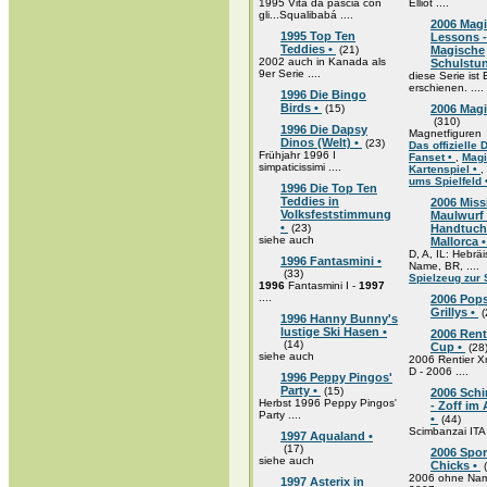
1995 Vita da pasciá con
Elliot ....
gli...Squalibabá ....
2006 Mag
1995 Top Ten
Lessons -
Teddies •
(21)
Magische
2002 auch in Kanada als
Schulstu
9er Serie ....
diese Serie ist 
erschienen. ....
1996 Die Bingo
Birds •
(15)
2006 Magi
(310)
1996 Die Dapsy
Magnetfiguren
Dinos (Welt) •
(23)
Das offizielle 
Frühjahr 1996 I
Fanset •
,
Magi
simpaticissimi ....
Kartenspiel •
,
ums Spielfeld 
1996 Die Top Ten
Teddies in
2006 Miss
Volksfeststimmung
Maulwurf 
•
(23)
Handtuchk
siehe auch
Mallorca 
D, A, IL: Hebrä
1996 Fantasmini •
Name, BR, ....
(33)
Spielzeug zur 
1996
Fantasmini I -
1997
....
2006 Pops
Grillys •
(
1996 Hanny Bunny's
lustige Ski Hasen •
2006 Rent
(14)
Cup •
(28
siehe auch
2006 Rentier 
D - 2006 ....
1996 Peppy Pingos'
Party •
(15)
2006 Sch
Herbst 1996 Peppy Pingos'
- Zoff im 
Party ....
•
(44)
Scimbanzai ITA
1997 Aqualand •
(17)
2006 Spor
siehe auch
Chicks •
(
2006 ohne Nam
1997 Asterix in