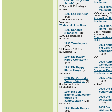
Coccodritti (Kroko
Spielzeuge •
Schule)
(35)
Frühjahr 1993 L'allegra
2004 Miss
scuola ....
Maulwurf
D/A, CH, I, F, N
1993 Leo Venturas •
DK/N, SWE, ....
(42)
Ausstellung U
1993 I fortissimi Leo
Spielzeuge •
Venturas ....
Werbeartikel zur Serie
2004 Mon
Hotel •
(1
1993 Ranopla
8 HPF Monster 
(Frösche)•
(34)
Spielzeug ....
1993 Le simpatiche
Rund um das 
Ranopla I ....
Hotel •
1993 Tartallegre •
2004 Neu
(37)
der verrü
10 Figuren
1993 Le
Schreibt
nuovissime ....
•
(29)
1994 Die Happy
D/A
Hippo Company •
2005 Astr
(13)
Generatio
1994 Die Peppy
2012 Twisthea
Pingo Party •
Spaventa Fes
(12)
Postkartenser
siehe auch
2005 Chic
1994 Die Zunft der
•
Zwerge (Welt) •
(23)
(9)
B, LUX
8-teilige weltweite
Neuauflage ....
2005 Die 
1994 Mit den
Feuerweh
Blumentopfzwergen
2005 Die
durch die
Unglaubli
Jahreszeiten •
(26)
(148)
siehe auch
2005 Die
1994 Panda Party •
Weihnach
(15)