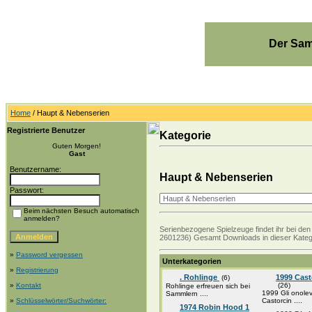
Der Sam
Home
/ Haupt & Nebenserien
Registrierte Benutzer
Kategorie
Guten Morgen!
Gast
Benutzername:
Haupt & Nebenserien
Passwort:
Beim nächsten Besuch automatisch
anmelden?
Serienbezogene Spielzeuge findet ihr bei den 
2601236) Gesamt Downloads in dieser Kateg
»
Password vergessen
Unterkategorien
»
Registrierung
. Rohlinge
1999 Cast
(6)
»
Kontakt
(26)
Rohlinge erfreuen sich bei
1999 Gli onolev
Sammlern ....
»
Schlüsselwörter/Suchwörter:
Castorcin ....
1974 Robin Hood 1