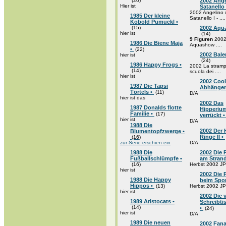
(20)
2002 Ange
Hier ist
Satanello
2002 Angelino 
1985 Der kleine
Satanello I - ....
Kobold Pumuckl •
(15)
2002 Aqu
hier ist
(14)
9 Figuren
200
1986 Die Biene Maja
Aquashow ....
•
(22)
2002 Balen
hier ist
(24)
1986 Happy Frogs •
2002 La stramp
(14)
scuola dei ....
hier ist
2002 Coo
1987 Die Tapsi
Abhänger
Törtels •
(11)
D/A
hier ist das
2002 Das
1987 Donalds flotte
Hipperium
Familie •
(17)
verrückt 
hier ist
D/A
1988 Die
2002 Der 
Blumentopfzwerge •
Ringe II •
(16)
zur Serie erschien ein
D/A
1988 Die
2002 Die 
Fußballschlümpfe •
am Stran
(16)
Herbst 2002 JP
hier ist
2002 Die 
1988 Die Happy
beim Spor
Hippos •
(13)
Herbst 2002 JP
hier ist
2002 Die 
1989 Aristocats •
Schreibt
(14)
•
(24)
hier ist
D/A
1989 Die neuen
2002 Fana