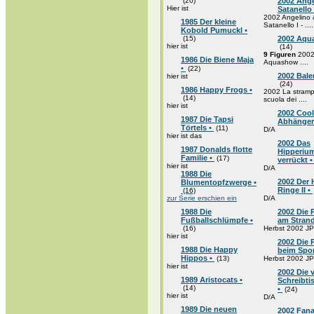
(20)
2002 Ange
Hier ist
Satanello
2002 Angelino 
1985 Der kleine
Satanello I - ....
Kobold Pumuckl •
(15)
2002 Aqu
hier ist
(14)
9 Figuren
200
1986 Die Biene Maja
Aquashow ....
•
(22)
2002 Balen
hier ist
(24)
1986 Happy Frogs •
2002 La stramp
(14)
scuola dei ....
hier ist
2002 Coo
1987 Die Tapsi
Abhänger
Törtels •
(11)
D/A
hier ist das
2002 Das
1987 Donalds flotte
Hipperium
Familie •
(17)
verrückt 
hier ist
D/A
1988 Die
2002 Der 
Blumentopfzwerge •
Ringe II •
(16)
zur Serie erschien ein
D/A
1988 Die
2002 Die 
Fußballschlümpfe •
am Stran
(16)
Herbst 2002 JP
hier ist
2002 Die 
1988 Die Happy
beim Spor
Hippos •
(13)
Herbst 2002 JP
hier ist
2002 Die 
1989 Aristocats •
Schreibt
(14)
•
(24)
hier ist
D/A
1989 Die neuen
2002 Fana