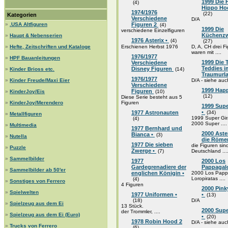
1999 Die
(4)
Hippo Hoc
1974/1976
(22)
Kategorien
Verschiedene
D/A
»
.USA Altfiguren
Figuren 2
(4)
1999 Die
verschiedene Einzelfiguren
Küchenzw
»
Haupt & Nebenserien
1976 Asterix •
(4)
(27)
»
Hefte, Zeitschriften und Kataloge
Erschienen Herbst 1976
D, A, CH drei F
waren mit ....
1976/1977
»
HPF Bauanleitungen
1999 Die 
Verschiedene
Teddies i
Disney Figuren
»
Kinder Brioss etc.
(14)
Traumurl
1976/1977
»
Kinder Freude/Maxi Eier
D/A - siehe auc
Verschiedene
1999 Happ
Figuren
»
KinderJoy/Eis
(10)
(12)
Diese Serie besteht aus 5
»
KinderJoy/Merendero
Figuren
1999 Supe
•
1977 Astronauten
(34)
»
Metallfiguren
1999 Super Gira
(4)
2000 Super ....
»
Multimedia
1977 Bernhard und
2000 Aste
Bianca •
(3)
»
Nutella
die Röme
1977 Die sieben
die Figuren sind
»
Puzzle
Zwerge •
(7)
Deutschland ...
»
Sammelbilder
1977
2000 Los
Gardegrenadiere der
Pappagal
»
Sammelbilder ab 50'er
englichen Königin •
2000 Los Pappa
Loropiratas ....
(4)
»
Sonstiges von Ferrero
4 Figuren
2000 Pink
»
Spielwelten
1977 Uniformen •
•
(13)
(18)
D/A
»
Spielzeug aus dem Ei
13 Stück.
2000 Sup
der Trommler, ....
»
Spielzeug aus dem Ei (Euro)
•
(20)
1978 Robin Hood 2
D/A - siehe auc
»
Trucks von Ferrero
(6)