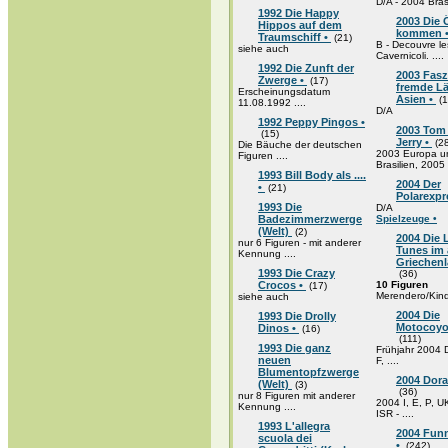
D/A - 2004 Bras
1992 Die Happy
2003 Die 
Hippos auf dem
kommen 
Traumschiff •
(21)
B - Decouvre le
siehe auch
Cavernicoli. ....
1992 Die Zunft der
2003 Fasz
Zwerge •
(17)
fremde L
Erscheinungsdatum
Asien •
(1
11.08.1992 ....
D/A
1992 Peppy Pingos •
2003 Tom
(15)
Jerry •
(28
Die Bäuche der deutschen
2003 Europa u
Figuren ....
Brasilien, 2005 .
1993 Bill Body als ....
2004 Der
•
(21)
Polarexpr
1993 Die
D/A
Badezimmerzwerge
Spielzeuge •
(Welt)
(2)
2004 Die
nur 6 Figuren - mit anderer
Tunes im 
Kennung ....
Griechenl
1993 Die Crazy
(36)
Crocos •
10 Figuren
(17)
Merendero/Kinde
siehe auch
2004 Die
1993 Die Drolly
Motocoyo
Dinos •
(16)
(111)
1993 Die ganz
Frühjahr 2004 D
neuen
F, ....
Blumentopfzwerge
2004 Dor
(Welt)
(3)
(36)
nur 8 Figuren mit anderer
2004 I, E, P, U
Kennung ....
ISR - ....
1993 L'allegra
2004 Funn
scuola dei
•
(242)