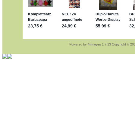
sammelspass.de/einladung/4B72F
jan-lukas:
geschrieben am: 28. 4. 202
stimmt, jetzt fällt es mir auch ein
*Bussi*
Bonsaipanther:
geschrieben am: 28. 4
So habe ich das in Erinnerung ... oder
Bonsaipanther:
geschrieben am: 28. 4
Nö, gabs nicht ... die 2020er EM ode
Ferrero hat die aber trotzdem rausgeb
Powered by
4images
1.7.13 Copyright © 2
jan-lukas:
geschrieben am: 28. 4. 202
WM Sticker habe ich komplett, komme
Gab es zur WM 2022 keine Teamstick
im Netz finde ich auch keine Info
jan-lukas:
geschrieben am: 26. 4. 202
Bin gerade begeistert, Figuren kann ma
klappt sehr gut mit dem Befehl - gera
versucht es einfach mal mit ChatGPT,
erstellen.
jan-lukas:
geschrieben am: 26. 4. 202
erledigt
Bonsaipanther:
geschrieben am: 26. 4
Ordner Metallfiguren - den Hinweis obe
jan-lukas:
geschrieben am: 25. 4. 202
So, Umzug beendet, hoffe es läuft jetz
Bitte achtet auf fehlende Bilder
Danke
Bonsaipanther:
geschrieben am: 20. 4
NUR ist gut - habe 6 Stück gekauft un