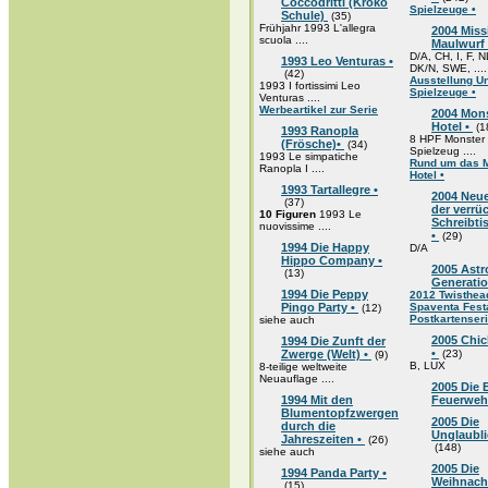
Coccodritti (Kroko
Spielzeuge •
Schule)
(35)
Frühjahr 1993 L'allegra
2004 Miss
scuola ....
Maulwurf
D/A, CH, I, F, N
1993 Leo Venturas •
DK/N, SWE, ....
(42)
Ausstellung U
1993 I fortissimi Leo
Spielzeuge •
Venturas ....
Werbeartikel zur Serie
2004 Mon
Hotel •
(1
1993 Ranopla
8 HPF Monster 
(Frösche)•
(34)
Spielzeug ....
1993 Le simpatiche
Rund um das 
Ranopla I ....
Hotel •
1993 Tartallegre •
2004 Neu
(37)
der verrü
10 Figuren
1993 Le
Schreibt
nuovissime ....
•
(29)
1994 Die Happy
D/A
Hippo Company •
2005 Astr
(13)
Generatio
1994 Die Peppy
2012 Twisthea
Pingo Party •
Spaventa Fes
(12)
Postkartenser
siehe auch
2005 Chic
1994 Die Zunft der
•
Zwerge (Welt) •
(23)
(9)
B, LUX
8-teilige weltweite
Neuauflage ....
2005 Die 
1994 Mit den
Feuerweh
Blumentopfzwergen
2005 Die
durch die
Unglaubli
Jahreszeiten •
(26)
(148)
siehe auch
2005 Die
1994 Panda Party •
Weihnach
(15)