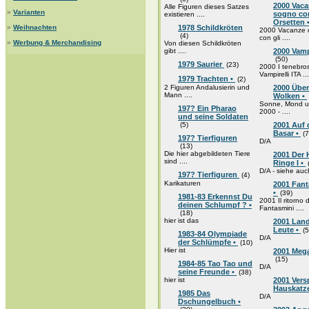
2000 Vaca
Alle Figuren dieses Satzes
»
Varianten
sogno con
existieren ....
Orsetten 
»
Weihnachten
1978 Schildkröten
2000 Vacanze 
(4)
con gli ....
»
Werbung & Merchandising
Von diesen Schildkröten
gibt ....
2000 Vampi
(50)
1979 Saurier
(23)
2000 I tenebros
Vampirelli ITA ...
1979 Trachten •
(2)
2 Figuren Andalusierin und
2000 Über
Mann ....
Wolken •
Sonne, Mond u
197? Ein Pharao
2000 - ....
und seine Soldaten
(5)
2001 Auf
Basar •
(7
197? Tierfiguren
D/A
(13)
Die hier abgebildeten Tiere
2001 Der 
sind ....
Ringe I •
D/A - siehe auc
197? Tierfiguren
(4)
Karikaturen
2001 Fant
•
(39)
1981-83 Erkennst Du
2001 Il ritorno 
deinen Schlumpf ? •
Fantasmini ....
(18)
hier ist das
2001 Lan
Leute •
(5
1983-84 Olympiade
D/A
der Schlümpfe •
(10)
Hier ist
2001 Meg
(15)
1984-85 Tao Tao und
D/A
seine Freunde •
(38)
hier ist
2001 Versp
Hauskatz
1985 Das
D/A
Dschungelbuch •