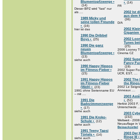
Blumentopfzwerge •
•
(14)
(14)
FR
Dieser BPZ wird "fast" nur
2002 Ist d
als ....
aus dem H
1989 Micky und
(36)
seine tollen Freunde
D/A
•
(16)
2002 Klei
hier ist das
Giganten
1990 Die Dribbel
2002 Loo
Boys •
(25)
Tunes bei
1990 Die ganz
(25)
neuen
2006 Looney T
Blumentopfzwerge •
Cinema CZ
(13)
2002 Supe
siehe auch
Fancy Fux
1990 Happy Hippos
(19)
im Fitness-Fieber •
2002 Super Fo
(15)
UCR, EST, ....
1991 Happy Hippos
2002 The 
im Fitness-Fieber
the Rings
(Welt) •
2002 Le Seign
(23)
Anneaux ....
1991 ohne Serienname EU
-- mit ....
2003 Astér
1991 Die
•
(52)
Badezimmerzwerge
Herbst 2003 F
Unterschiede ...
•
(17)
siehe auch
2003 Cybe
(232)
1991 Die Kroko-
Weltweit - 2008
Schule •
(12)
Neuauflage in
siehe auch
Beipackzettel
1991 Teeny Tapsi
2003 Der 
Törtels •
(14)
Ringe III 
siehe auch