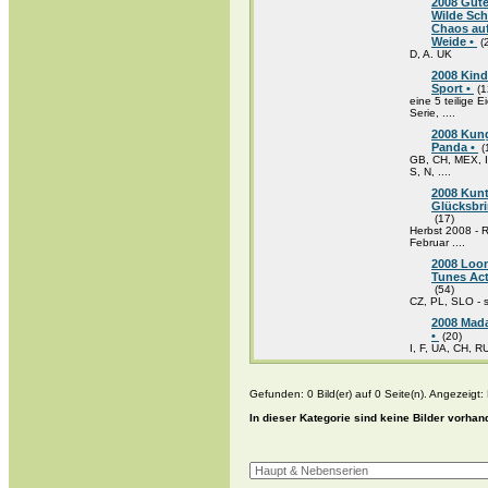
2008 Gute
Wilde Sch
Chaos auf
Weide •
(
D, A. UK
2008 Kind
Sport •
(1
eine 5 teilige 
Serie, ....
2008 Kun
Panda •
(
GB, CH, MEX, 
S, N, ....
2008 Kun
Glücksbri
(17)
Herbst 2008 - 
Februar ....
2008 Loo
Tunes Act
(54)
CZ, PL, SLO - 
2008 Mad
•
(20)
I, F, UA, CH, R
Gefunden: 0 Bild(er) auf 0 Seite(n). Angezeigt: B
In dieser Kategorie sind keine Bilder vorhan