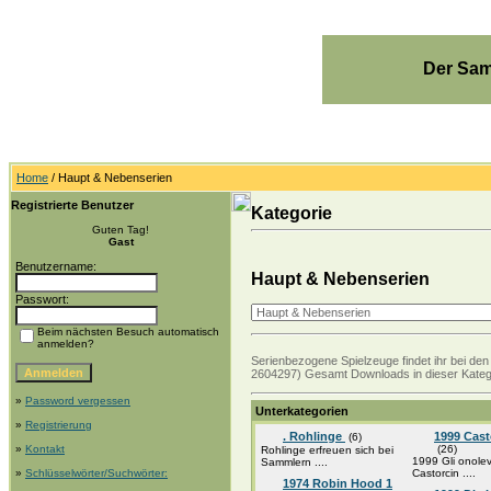
Der Sam
Home
/ Haupt & Nebenserien
Registrierte Benutzer
Kategorie
Guten Tag!
Gast
Benutzername:
Haupt & Nebenserien
Passwort:
Beim nächsten Besuch automatisch
anmelden?
Serienbezogene Spielzeuge findet ihr bei den 
2604297) Gesamt Downloads in dieser Kateg
»
Password vergessen
Unterkategorien
»
Registrierung
. Rohlinge
1999 Cast
(6)
»
Kontakt
(26)
Rohlinge erfreuen sich bei
1999 Gli onolev
Sammlern ....
»
Schlüsselwörter/Suchwörter:
Castorcin ....
1974 Robin Hood 1