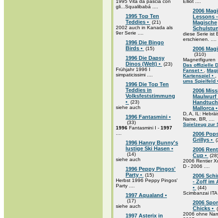
1995 Vita da pasciá con
Elliot ....
gli...Squalibabá ....
2006 Mag
1995 Top Ten
Lessons -
Teddies •
(21)
Magische
2002 auch in Kanada als
Schulstu
9er Serie ....
diese Serie ist 
erschienen. ....
1996 Die Bingo
Birds •
(15)
2006 Magi
(310)
1996 Die Dapsy
Magnetfiguren
Dinos (Welt) •
(23)
Das offizielle 
Frühjahr 1996 I
Fanset •
,
Magi
simpaticissimi ....
Kartenspiel •
,
ums Spielfeld 
1996 Die Top Ten
Teddies in
2006 Miss
Volksfeststimmung
Maulwurf 
•
(23)
Handtuchk
siehe auch
Mallorca 
D, A, IL: Hebrä
1996 Fantasmini •
Name, BR, ....
(33)
Spielzeug zur 
1996
Fantasmini I -
1997
....
2006 Pops
Grillys •
(
1996 Hanny Bunny's
lustige Ski Hasen •
2006 Rent
(14)
Cup •
(28
siehe auch
2006 Rentier 
D - 2006 ....
1996 Peppy Pingos'
Party •
(15)
2006 Sch
Herbst 1996 Peppy Pingos'
- Zoff im 
Party ....
•
(44)
Scimbanzai ITA
1997 Aqualand •
(17)
2006 Spor
siehe auch
Chicks •
(
2006 ohne Nam
1997 Asterix in