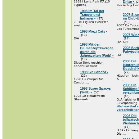
1998 I Luna Park ITA (10
Dritte •
(2
Figuren) ....
KinderJoy
Frü
....
1998 Im Tal der
Trapper und
2007 Str
Indianer •
im Club-U
(47)
Zu 10 Figuren existieren
(50)
zwei ....
2007 Os Turica
Los Turicambas 
1998 Miezi Cats •
2007 WinX
(12)
D/A
(13)
ITA, CH
1998 Mit den
2008 Barb
Blumentopfzwergen
Fairytopi
durch die
ITA
Jahreszeiten (Welt) •
(13)
2008 Die
Diese Serie erschien
kunterbu
nahezu weltweit ....
Kuschel-
1998 Sir Condor •
(22)
(25)
Häschen - kleine
1998 Gli intrepidi Sir
A, ....
Condor ....
2008 Die
1998 Super Spacys
Schlümpfe
(Welt) •
(50)
verschlum
1998 10 extraterrestri
(46)
Stralunati ....
D, A - gleicher
Ei-Verpackung, .
Werbeartikel 
verschiedenen
2008 Die
tollpatsc
Weihnacht
(17)
D / A - Ein komp
Die ....