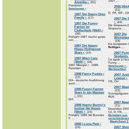
2007 ....
Amerika •
(62)
Frankreich
2006 WinX
Spielzeuge •
(31)
D, ITA, GR - 2
1997 Die Dapsy Dino
Family •
(17)
2007 Die
•
(44)
1997 Die Funny
Die Simpsons D
Fanten im
Simpsons ....
Cluburlaub (Welt) •
(36)
2007 Die
Frühjahr 1997 mucho gusto
Wichtelwe
con ....
(18)
Ein kompletter
1997 Die Happy
fleißigen ....
Hippo Hollywood
Stars •
(14)
2007 Fun
Students
1997 Miezi Cats
Ca rigole à l'éco
(Welt) •
(34)
Funny ....
1997 Miaogizi I - 1998
Spielzeuge •
,
Pyramiao ....
Werbeartikel
1998 Fancy Fuxies •
2007 Just
(12)
League •
D/A - deutsche Ausführung
ITA, CH
auch ....
2007 Mag
1998 Funny Fanten
(15)
Stars in der Manege
Schnippfiguren
•
(22)
RUS
D/A
2007 Magi
1998 Hanny Bunny's
(71)
lustige Ski Hasen
Dezember 2007
(Welt) •
(23)
CZ, D, ITA, ....
Frühjahr 1998 Ski Bunnies
Beigaben aus
F, ....
verschiedenen
,
MagicSport 2
1998 I Luna Park •
2007 Shre
(24)