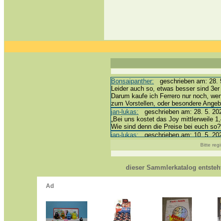
Bonsaipanther:
geschrieben am: 28. 5
Leider auch so, etwas besser sind 3er 
Darum kaufe ich Ferrero nur noch, we
zum Vorstellen, oder besondere Ange
jan-lukas:
geschrieben am: 28. 5. 202
„Bei uns kostet das Joy mittlerweile 1,
Wie sind denn die Preise bei euch so?
jan-lukas:
geschrieben am: 10. 5. 202
erledigt *bussi*
Bitte reg
Bonsaipanther:
geschrieben am: 10. 5
@ Harald
https://www.ue-ei-portal-sammlerkata
dieser Sammlerkatalog entste
Dein Enkel sollte zur Strafe die näch
*bussi*
jan-lukas:
geschrieben am: 8. 5. 2026
Für die Figuren VC307, 310, 318 und 
mein Enkel hat die leider weggeworfen *
jan-lukas:
geschrieben am: 29. 4. 202
https://www.ferrero-