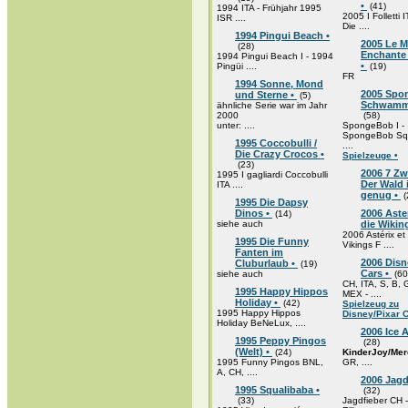
•
(41)
1994 ITA - Frühjahr 1995
2005 I Folletti 
ISR ....
Die ....
1994 Pingui Beach •
2005 Le 
(28)
Enchante 
1994 Pingui Beach I - 1994
•
Pingüi ....
(19)
FR
1994 Sonne, Mond
2005 Spo
und Sterne •
(5)
Schwamm
ähnliche Serie war im Jahr
2000
(58)
unter: ....
SpongeBob I -
SpongeBob Sq
1995 Coccobulli /
....
Die Crazy Crocos •
Spielzeuge •
(23)
2006 7 Zw
1995 I gagliardi Coccobulli
Der Wald i
ITA ....
genug •
(
1995 Die Dapsy
Dinos •
2006 Aste
(14)
siehe auch
die Wikin
2006 Astérix et 
1995 Die Funny
Vikings F ....
Fanten im
2006 Disn
Cluburlaub •
(19)
Cars •
siehe auch
(60
CH, ITA, S, B,
1995 Happy Hippos
MEX - ....
Holiday •
(42)
Spielzeug zu
1995 Happy Hippos
Disney/Pixar C
Holiday BeNeLux, ....
2006 Ice A
1995 Peppy Pingos
(28)
(Welt) •
(24)
KinderJoy/Mer
1995 Funny Pingos BNL,
GR, ....
A, CH, ....
2006 Jagd
1995 Squalibaba •
(32)
(33)
Jagdfieber CH 