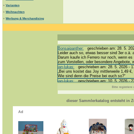
»
Varianten
»
Weihnachten
»
Werbung & Merchandising
Bonsaipanther:
geschrieben am: 28. 5. 202
Leider auch so, etwas besser sind 3er o.ä. 
Darum kaufe ich Ferrero nur noch, wenn es 
zum Vorstellen, oder besondere Angebote,
jan-lukas:
geschrieben am: 28. 5. 2026 - 1
„Bei uns kostet das Joy mittlerweile 1,49 €, 
Wie sind denn die Preise bei euch so?“
jan-lukas:
geschrieben am: 10. 5. 2026 - 2
erledigt *bussi*
Bitte registrier
Bonsaipanther:
geschrieben am: 10. 5. 202
@ Harald
https://www.ue-ei-portal-sammlerkatalog.de
dieser Sammlerkatalog entsteht in
Dein Enkel sollte zur Strafe die nächsten 
*bussi*
jan-lukas:
geschrieben am: 8. 5. 2026 - 12
Für die Figuren VC307, 310, 318 und 326 h
mein Enkel hat die leider weggeworfen *grrrr*
jan-lukas:
geschrieben am: 29. 4. 2026 - 1
https://www.ferrero-