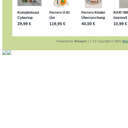
sammelspass.de/einladung/4B72FED814
jan-lukas:
geschrieben am: 28. 4. 2026 - 2
stimmt, jetzt fällt es mir auch ein
*Bussi*
Bonsaipanther:
geschrieben am: 28. 4. 202
So habe ich das in Erinnerung ... oder?
Bonsaipanther:
geschrieben am: 28. 4. 202
Nö, gabs nicht ... die 2020er EM oder WM w
Ferrero hat die aber trotzdem rausgebracht 
Powered by
4images
1.7.13 Copyright © 2002
4ho
jan-lukas:
geschrieben am: 28. 4. 2026 - 1
WM Sticker habe ich komplett, kommen die
Gab es zur WM 2022 keine Teamsticker ??
im Netz finde ich auch keine Info
jan-lukas:
geschrieben am: 26. 4. 2026 - 1
Bin gerade begeistert, Figuren kann man seh
klappt sehr gut mit dem Befehl - gerade ste
versucht es einfach mal mit ChatGPT, man k
erstellen.
jan-lukas:
geschrieben am: 26. 4. 2026 - 1
erledigt
Bonsaipanther:
geschrieben am: 26. 4. 202
Ordner Metallfiguren - den Hinweis oben bitt
jan-lukas:
geschrieben am: 25. 4. 2026 - 2
So, Umzug beendet, hoffe es läuft jetzt bes
Bitte achtet auf fehlende Bilder
Danke
Bonsaipanther:
geschrieben am: 20. 4. 202
NUR ist gut - habe 6 Stück gekauft und davo
Gibt jetzt auch die 3er-Handtaschen - sind m