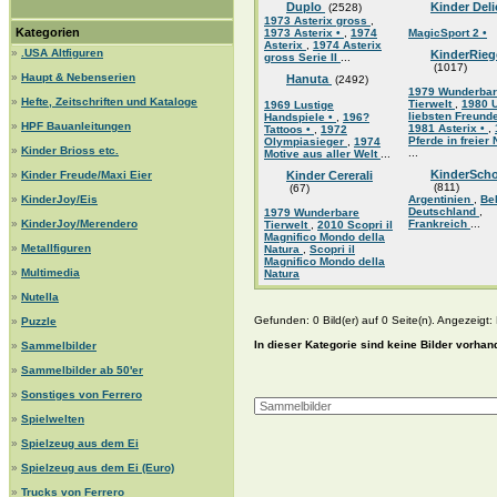
Duplo
Kinder Del
(2528)
1973 Asterix gross
,
Kategorien
1973 Asterix •
,
1974
MagicSport 2 •
Asterix
,
1974 Asterix
»
.USA Altfiguren
KinderRieg
gross Serie II
...
(1017)
»
Haupt & Nebenserien
Hanuta
(2492)
1979 Wunderba
»
Hefte, Zeitschriften und Kataloge
Tierwelt
,
1980 
1969 Lustige
liebsten Freund
Handspiele •
,
196?
»
HPF Bauanleitungen
1981 Asterix •
,
Tattoos •
,
1972
Pferde in freier 
Olympiasieger
,
1974
»
Kinder Brioss etc.
...
Motive aus aller Welt
...
KinderSch
»
Kinder Freude/Maxi Eier
Kinder Cererali
(811)
(67)
»
KinderJoy/Eis
Argentinien
,
Be
Deutschland
,
1979 Wunderbare
»
KinderJoy/Merendero
Frankreich
...
Tierwelt
,
2010 Scopri il
Magnifico Mondo della
»
Metallfiguren
Natura
,
Scopri il
Magnifico Mondo della
»
Multimedia
Natura
»
Nutella
Gefunden: 0 Bild(er) auf 0 Seite(n). Angezeigt: B
»
Puzzle
In dieser Kategorie sind keine Bilder vorhan
»
Sammelbilder
»
Sammelbilder ab 50'er
»
Sonstiges von Ferrero
»
Spielwelten
»
Spielzeug aus dem Ei
»
Spielzeug aus dem Ei (Euro)
»
Trucks von Ferrero