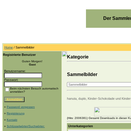
Der Sammler
Home
/ Sammelbilder
Registrierte Benutzer
Kategorie
Guten Morgen!
Gast
Benutzername:
Sammelbilder
Passwort:
Beim nächsten Besuch automatisch
anmelden?
hanuta, duplo, Kinder-Schokolade und Kinder-
»
Password vergessen
»
Registrierung
(Hits: 2006381) Gesamt Downloads in dieser Ka
»
Kontakt
Unterkategorien
»
Schlüsselwörter/Suchwörter: