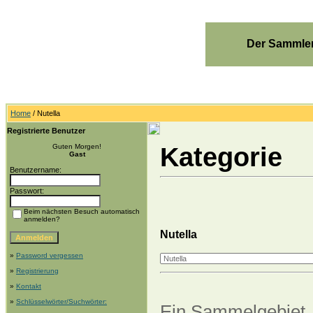
Der Sammler
Home
/ Nutella
Registrierte Benutzer
Kategorie
Guten Morgen!
Gast
Benutzername:
Passwort:
Beim nächsten Besuch automatisch
anmelden?
Nutella
»
Password vergessen
»
Registrierung
»
Kontakt
»
Schlüsselwörter/Suchwörter:
Ein Sammelgebiet, 