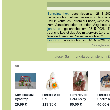
Bonsaipanther:
geschrieben am: 28. 5. 202
Leider auch so, etwas besser sind 3er o.ä. 
Darum kaufe ich Ferrero nur noch, wenn es 
zum Vorstellen, oder besondere Angebote,
jan-lukas:
geschrieben am: 28. 5. 2026 - 1
„Bei uns kostet das Joy mittlerweile 1,49 €, 
Wie sind denn die Preise bei euch so?“
jan-lukas:
geschrieben am: 10. 5. 2026 - 2
erledigt *bussi*
Bitte registrier
Bonsaipanther:
geschrieben am: 10. 5. 202
@ Harald
https://www.ue-ei-portal-sammlerkatalog.de
dieser Sammlerkatalog entsteht in
Dein Enkel sollte zur Strafe die nächsten 
*bussi*
jan-lukas:
geschrieben am: 8. 5. 2026 - 12
Für die Figuren VC307, 310, 318 und 326 h
mein Enkel hat die leider weggeworfen *grrrr*
jan-lukas:
geschrieben am: 29. 4. 2026 - 1
https://www.ferrero-
sammelspass.de/einladung/4B72FED814
jan-lukas:
geschrieben am: 28. 4. 2026 - 2
stimmt, jetzt fällt es mir auch ein
*Bussi*
Bonsaipanther:
geschrieben am: 28. 4. 202
So habe ich das in Erinnerung ... oder?
Bonsaipanther:
geschrieben am: 28. 4. 202