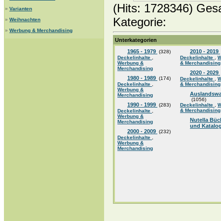
(Hits: 1728346) Ges
»
Varianten
Kategorie:
»
Weihnachten
»
Werbung & Merchandising
Unterkategorien
1965 - 1979
2010 - 2019
(328)
Deckelinhalte
,
Deckelinhalte
,
W
Werbung &
& Merchandising
Merchandising
2020 - 2029
1980 - 1989
(174)
Deckelinhalte
,
W
Deckelinhalte
,
& Merchandising
Werbung &
Auslandsw
Merchandising
(1056)
1990 - 1999
(283)
Deckelinhalte
,
W
& Merchandising
Deckelinhalte
,
Werbung &
Nutella Büc
Merchandising
und Katalo
2000 - 2009
(232)
Deckelinhalte
,
Werbung &
Merchandising