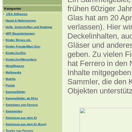
frühen 60ziger Jahr
Kategorien
»
.USA Altfiguren
Glas hat am 20 Apr
»
Haupt & Nebenserien
verlassen). Hier wi
»
Hefte, Zeitschriften und Kataloge
Deckelinhalten, auc
»
HPF Bauanleitungen
»
Kinder Brioss etc.
Gläser und anderes
»
Kinder Freude/Maxi Eier
geben. Zu vielen F
»
KinderJoy/Eis
»
KinderJoy/Merendero
hat Ferrero in den
»
Metallfiguren
Inhalte mitgegeben.
»
Multimedia
»
Nutella
Sammler, die den K
»
Puzzle
Objekten unterstüt
»
Sammelbilder
»
Sammelbilder ab 50'er
»
Sonstiges von Ferrero
»
Spielwelten
»
Spielzeug aus dem Ei
»
Spielzeug aus dem Ei (Euro)
»
Trucks von Ferrero