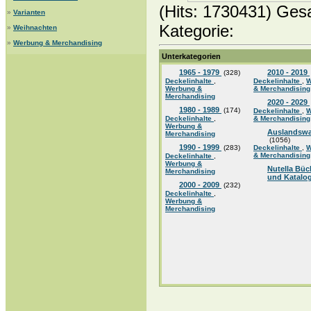
(Hits: 1730431) Ges
»
Varianten
Kategorie:
»
Weihnachten
»
Werbung & Merchandising
Unterkategorien
1965 - 1979
2010 - 2019
(328)
Deckelinhalte
,
Deckelinhalte
,
W
Werbung &
& Merchandising
Merchandising
2020 - 2029
1980 - 1989
(174)
Deckelinhalte
,
W
Deckelinhalte
,
& Merchandising
Werbung &
Auslandsw
Merchandising
(1056)
1990 - 1999
(283)
Deckelinhalte
,
W
& Merchandising
Deckelinhalte
,
Werbung &
Nutella Büc
Merchandising
und Katalo
2000 - 2009
(232)
Deckelinhalte
,
Werbung &
Merchandising