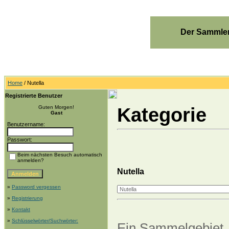
Der Sammler
Home
/ Nutella
Registrierte Benutzer
Kategorie
Guten Morgen!
Gast
Benutzername:
Passwort:
Beim nächsten Besuch automatisch
anmelden?
Nutella
»
Password vergessen
»
Registrierung
»
Kontakt
»
Schlüsselwörter/Suchwörter:
Ein Sammelgebiet, 