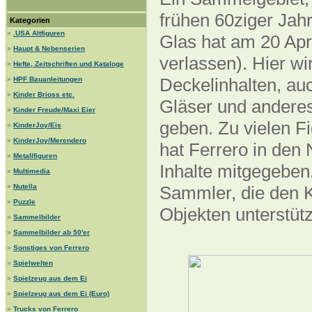
frühen 60ziger Jahr
Kategorien
»
.USA Altfiguren
Glas hat am 20 Apr
»
Haupt & Nebenserien
verlassen). Hier wi
»
Hefte, Zeitschriften und Kataloge
Deckelinhalten, auc
»
HPF Bauanleitungen
»
Kinder Brioss etc.
Gläser und anderes
»
Kinder Freude/Maxi Eier
geben. Zu vielen F
»
KinderJoy/Eis
»
KinderJoy/Merendero
hat Ferrero in den
»
Metallfiguren
Inhalte mitgegeben.
»
Multimedia
»
Nutella
Sammler, die den K
»
Puzzle
Objekten unterstüt
»
Sammelbilder
»
Sammelbilder ab 50'er
»
Sonstiges von Ferrero
»
Spielwelten
»
Spielzeug aus dem Ei
»
Spielzeug aus dem Ei (Euro)
»
Trucks von Ferrero