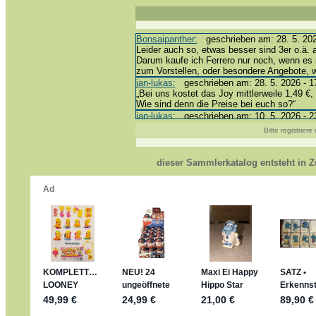
Bonsaipanther:
geschrieben am: 28. 5. 202
Leider auch so, etwas besser sind 3er o.ä. 
Darum kaufe ich Ferrero nur noch, wenn es 
zum Vorstellen, oder besondere Angebote,
jan-lukas:
geschrieben am: 28. 5. 2026 - 1
„Bei uns kostet das Joy mittlerweile 1,49 €, 
Wie sind denn die Preise bei euch so?“
jan-lukas:
geschrieben am: 10. 5. 2026 - 2
erledigt *bussi*
Bitte registrier
Bonsaipanther:
geschrieben am: 10. 5. 202
@ Harald
https://www.ue-ei-portal-sammlerkatalog.de
dieser Sammlerkatalog entsteht in
Dein Enkel sollte zur Strafe die nächsten 
*bussi*
jan-lukas:
geschrieben am: 8. 5. 2026 - 12
Für die Figuren VC307, 310, 318 und 326 h
mein Enkel hat die leider weggeworfen *grrrr*
jan-lukas:
geschrieben am: 29. 4. 2026 - 1
https://www.ferrero-
sammelspass.de/einladung/4B72FED814
jan-lukas:
geschrieben am: 28. 4. 2026 - 2
stimmt, jetzt fällt es mir auch ein
*Bussi*
Bonsaipanther:
geschrieben am: 28. 4. 202
So habe ich das in Erinnerung ... oder?
Bonsaipanther:
geschrieben am: 28. 4. 202