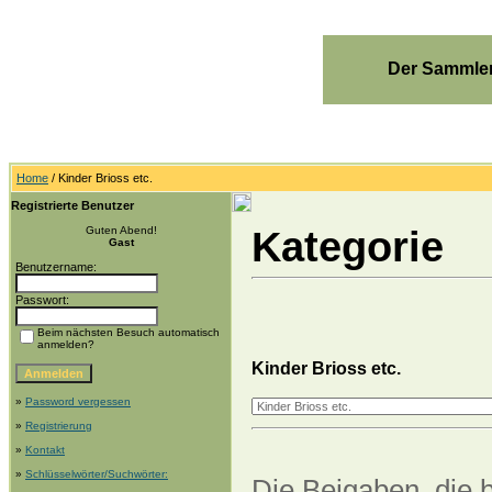
Der Sammler
Home
/ Kinder Brioss etc.
Registrierte Benutzer
Kategorie
Guten Abend!
Gast
Benutzername:
Passwort:
Beim nächsten Besuch automatisch
anmelden?
Kinder Brioss etc.
»
Password vergessen
»
Registrierung
»
Kontakt
»
Schlüsselwörter/Suchwörter:
Die Beigaben, die b