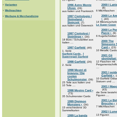
»
Varianten
2000 I Latti
1996 Astro Monte
(8)
Uhren
(26)
»
Weihnachten
6 Milchflaschen
aus Italien und Frankreich
2000 Le Am
»
Werbung & Merchandising
1997 Ciottologio /
•
(40)
Steineland -
14 Miesmuscheln
Steinzeit
(7)
Le Super Cozze
aus Italien und Österreich
2000 Le Pe
Pazze •
(9)
1997 Ciottolosi /
6 Kugelschreiber
Steinlinge •
(34)
18 Büro / Schulartikel aus
2000 The
Italien ....
Simpsons S
Card •
1997 Garfield
(23)
(46)
10 Metallic Cards
1. Serie
Garfield Cards
,
I
2001 Gli
Superregali Garfield
sbottigliati
1998 Garfield
12 Flaschen mit
(26)
Pergamentschrift
2. Serie
....
1998 Mostri di
2001 I gold
bravura / Die
Garfield •
(
coolen
10 Garfield Oska
Schulmonster
(39)
Statuen und ....
25 Teile aus Italien und
10 Teile ....
2001 I Magot
(43)
1998 Mostro Card •
die Serie besteh
(73)
Figuren ....
35 Schulmonster Cards
2001 Le Bi
1999 Digimon
Brocche •
(
Monsters •
(34)
7 Milchflaschen
15 verschiedene 3D
Sammelkarten
2002 I Lun
13 Figuren
1999 La banda