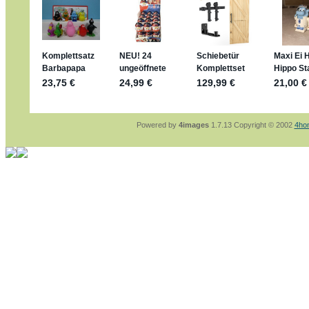
jan-lukas:
geschrieben am: 29. 4. 2026 - 1
https://www.ferrero-
sammelspass.de/einladung/4B72FED814
jan-lukas:
geschrieben am: 28. 4. 2026 - 2
stimmt, jetzt fällt es mir auch ein
*Bussi*
Bonsaipanther:
geschrieben am: 28. 4. 202
So habe ich das in Erinnerung ... oder?
Bonsaipanther:
geschrieben am: 28. 4. 202
Nö, gabs nicht ... die 2020er EM oder WM w
Ferrero hat die aber trotzdem rausgebracht 
Powered by
4images
1.7.13 Copyright © 2002
4ho
jan-lukas:
geschrieben am: 28. 4. 2026 - 1
WM Sticker habe ich komplett, kommen die
Gab es zur WM 2022 keine Teamsticker ??
im Netz finde ich auch keine Info
jan-lukas:
geschrieben am: 26. 4. 2026 - 1
Bin gerade begeistert, Figuren kann man seh
klappt sehr gut mit dem Befehl - gerade ste
versucht es einfach mal mit ChatGPT, man k
erstellen.
jan-lukas:
geschrieben am: 26. 4. 2026 - 1
erledigt
Bonsaipanther:
geschrieben am: 26. 4. 202
Ordner Metallfiguren - den Hinweis oben bitt
jan-lukas:
geschrieben am: 25. 4. 2026 - 2
So, Umzug beendet, hoffe es läuft jetzt bes
Bitte achtet auf fehlende Bilder
Danke