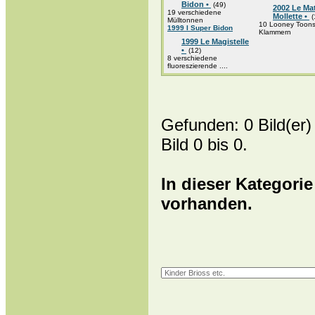
Bidon •
(49)
2002 Le Ma
19 verschiedene
Mollette •
(
Mülltonnen
10 Looney Toon
1999 I Super Bidon
Klammern
1999 Le Magistelle
•
(12)
8 verschiedene
fluoreszierende ....
Gefunden: 0 Bild(er) 
Bild 0 bis 0.
In dieser Kategorie
vorhanden.