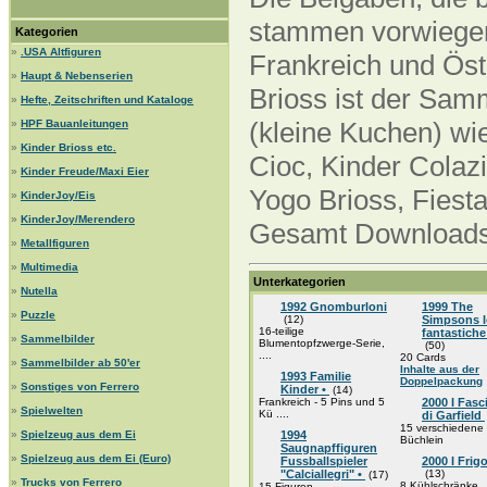
stammen vorwiegend
Kategorien
»
.USA Altfiguren
Frankreich und Öst
»
Haupt & Nebenserien
Brioss ist der Sam
»
Hefte, Zeitschriften und Kataloge
(kleine Kuchen) wi
»
HPF Bauanleitungen
»
Kinder Brioss etc.
Cioc, Kinder Colazi
»
Kinder Freude/Maxi Eier
Yogo Brioss, Fiesta
»
KinderJoy/Eis
»
KinderJoy/Merendero
Gesamt Downloads 
»
Metallfiguren
»
Multimedia
Unterkategorien
»
Nutella
1992 Gnomburloni
1999 The
»
Puzzle
(12)
Simpsons l
16-teilige
fantastiche
»
Sammelbilder
Blumentopfzwerge-Serie,
(50)
....
20 Cards
»
Sammelbilder ab 50'er
Inhalte aus der
1993 Familie
Doppelpackung
»
Sonstiges von Ferrero
Kinder •
(14)
Frankreich - 5 Pins und 5
2000 I Fasci
»
Spielwelten
Kü ....
di Garfield
15 verschiedene 
»
Spielzeug aus dem Ei
1994
Büchlein
Saugnapffiguren
»
Spielzeug aus dem Ei (Euro)
Fussballspieler
2000 I Frigo
"Calciallegri" •
(13)
(17)
»
Trucks von Ferrero
8 Kühlschränke
15 Figuren