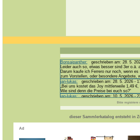
Bonsaipanther:
geschrieben am: 28. 5. 202
Leider auch so, etwas besser sind 3er o.ä. 
Darum kaufe ich Ferrero nur noch, wenn es 
zum Vorstellen, oder besondere Angebote,
jan-lukas:
geschrieben am: 28. 5. 2026 - 1
„Bei uns kostet das Joy mittlerweile 1,49 €, 
Wie sind denn die Preise bei euch so?“
jan-lukas:
geschrieben am: 10. 5. 2026 - 2
erledigt *bussi*
Bitte registrier
Bonsaipanther:
geschrieben am: 10. 5. 202
@ Harald
https://www.ue-ei-portal-sammlerkatalog.de
dieser Sammlerkatalog entsteht in
Dein Enkel sollte zur Strafe die nächsten 
*bussi*
jan-lukas:
geschrieben am: 8. 5. 2026 - 12
Für die Figuren VC307, 310, 318 und 326 h
mein Enkel hat die leider weggeworfen *grrrr*