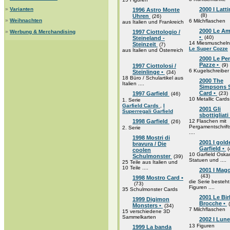
»
Varianten
2000 I Latti
1996 Astro Monte
(8)
Uhren
(26)
»
Weihnachten
6 Milchflaschen
aus Italien und Frankreich
2000 Le Am
»
Werbung & Merchandising
1997 Ciottologio /
•
(40)
Steineland -
14 Miesmuscheln
Steinzeit
(7)
Le Super Cozze
aus Italien und Österreich
2000 Le Pe
Pazze •
(9)
1997 Ciottolosi /
6 Kugelschreiber
Steinlinge •
(34)
18 Büro / Schulartikel aus
2000 The
Italien ....
Simpsons S
Card •
1997 Garfield
(23)
(46)
10 Metallic Cards
1. Serie
Garfield Cards
,
I
2001 Gli
Superregali Garfield
sbottigliati
1998 Garfield
12 Flaschen mit
(26)
Pergamentschrift
2. Serie
....
1998 Mostri di
2001 I gold
bravura / Die
Garfield •
(
coolen
10 Garfield Oska
Schulmonster
(39)
Statuen und ....
25 Teile aus Italien und
10 Teile ....
2001 I Magot
(43)
1998 Mostro Card •
die Serie besteh
(73)
Figuren ....
35 Schulmonster Cards
2001 Le Bi
1999 Digimon
Brocche •
(
Monsters •
(34)
7 Milchflaschen
15 verschiedene 3D
Sammelkarten
2002 I Lun
13 Figuren
1999 La banda