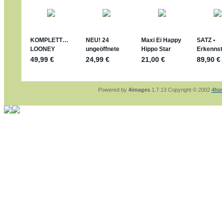
jan-lukas:
geschrieben am: 29. 4. 2026 - 1
https://www.ferrero-
sammelspass.de/einladung/4B72FED814
jan-lukas:
geschrieben am: 28. 4. 2026 - 2
stimmt, jetzt fällt es mir auch ein
*Bussi*
Bonsaipanther:
geschrieben am: 28. 4. 202
So habe ich das in Erinnerung ... oder?
Bonsaipanther:
geschrieben am: 28. 4. 202
Nö, gabs nicht ... die 2020er EM oder WM w
Ferrero hat die aber trotzdem rausgebracht 
Powered by
4images
1.7.13 Copyright © 2002
4ho
jan-lukas:
geschrieben am: 28. 4. 2026 - 1
WM Sticker habe ich komplett, kommen die
Gab es zur WM 2022 keine Teamsticker ??
im Netz finde ich auch keine Info
jan-lukas:
geschrieben am: 26. 4. 2026 - 1
Bin gerade begeistert, Figuren kann man seh
klappt sehr gut mit dem Befehl - gerade ste
versucht es einfach mal mit ChatGPT, man k
erstellen.
jan-lukas:
geschrieben am: 26. 4. 2026 - 1
erledigt
Bonsaipanther:
geschrieben am: 26. 4. 202
Ordner Metallfiguren - den Hinweis oben bitt
jan-lukas:
geschrieben am: 25. 4. 2026 - 2
So, Umzug beendet, hoffe es läuft jetzt bes
Bitte achtet auf fehlende Bilder
Danke