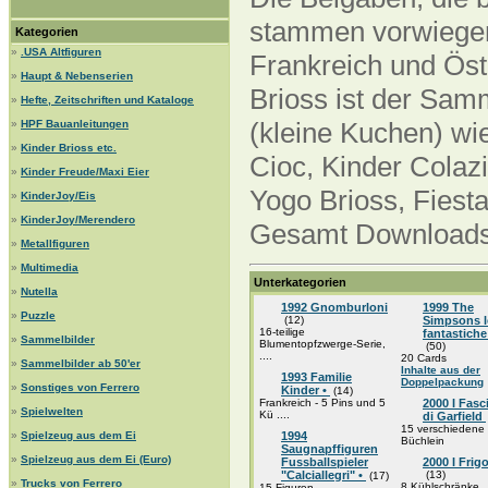
stammen vorwiegend
Kategorien
»
.USA Altfiguren
Frankreich und Öst
»
Haupt & Nebenserien
Brioss ist der Sam
»
Hefte, Zeitschriften und Kataloge
(kleine Kuchen) wi
»
HPF Bauanleitungen
»
Kinder Brioss etc.
Cioc, Kinder Colazi
»
Kinder Freude/Maxi Eier
Yogo Brioss, Fiesta
»
KinderJoy/Eis
»
KinderJoy/Merendero
Gesamt Downloads 
»
Metallfiguren
»
Multimedia
Unterkategorien
»
Nutella
1992 Gnomburloni
1999 The
»
Puzzle
(12)
Simpsons l
16-teilige
fantastiche
»
Sammelbilder
Blumentopfzwerge-Serie,
(50)
....
20 Cards
»
Sammelbilder ab 50'er
Inhalte aus der
1993 Familie
Doppelpackung
»
Sonstiges von Ferrero
Kinder •
(14)
Frankreich - 5 Pins und 5
2000 I Fasci
»
Spielwelten
Kü ....
di Garfield
15 verschiedene 
»
Spielzeug aus dem Ei
1994
Büchlein
Saugnapffiguren
»
Spielzeug aus dem Ei (Euro)
Fussballspieler
2000 I Frigo
"Calciallegri" •
(13)
(17)
»
Trucks von Ferrero
8 Kühlschränke
15 Figuren