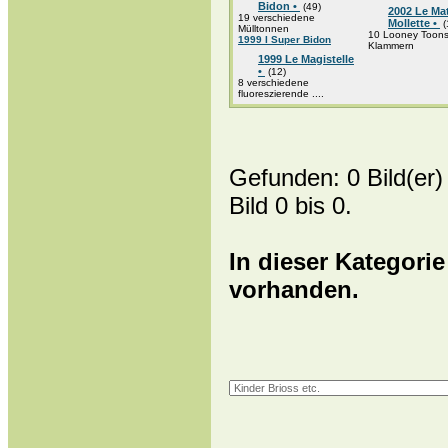
Bidon •
(49)
2002 Le Ma
19 verschiedene
Mollette •
(
Mülltonnen
10 Looney Toon
1999 I Super Bidon
Klammern
1999 Le Magistelle
•
(12)
8 verschiedene
fluoreszierende ....
Gefunden: 0 Bild(er) 
Bild 0 bis 0.
In dieser Kategorie
vorhanden.