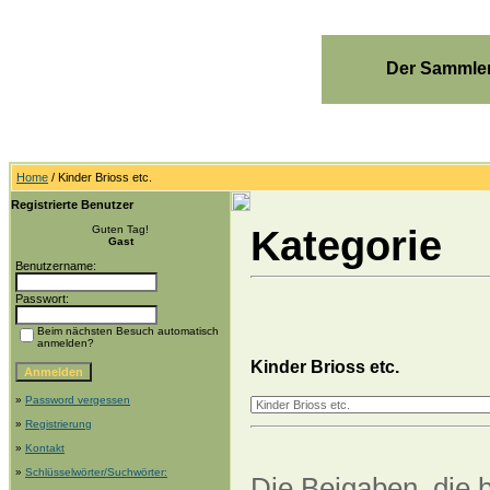
Der Sammler
Home
/ Kinder Brioss etc.
Registrierte Benutzer
Kategorie
Guten Tag!
Gast
Benutzername:
Passwort:
Beim nächsten Besuch automatisch
anmelden?
Kinder Brioss etc.
»
Password vergessen
»
Registrierung
»
Kontakt
»
Schlüsselwörter/Suchwörter:
Die Beigaben, die b