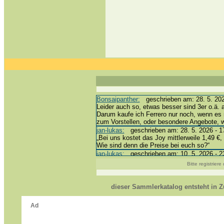
Bonsaipanther:
geschrieben am: 28. 5. 202
Leider auch so, etwas besser sind 3er o.ä. 
Darum kaufe ich Ferrero nur noch, wenn es 
zum Vorstellen, oder besondere Angebote,
jan-lukas:
geschrieben am: 28. 5. 2026 - 1
„Bei uns kostet das Joy mittlerweile 1,49 €, 
Wie sind denn die Preise bei euch so?“
jan-lukas:
geschrieben am: 10. 5. 2026 - 2
erledigt *bussi*
Bitte registrier
Bonsaipanther:
geschrieben am: 10. 5. 202
@ Harald
https://www.ue-ei-portal-sammlerkatalog.de
dieser Sammlerkatalog entsteht in
Dein Enkel sollte zur Strafe die nächsten 
*bussi*
jan-lukas:
geschrieben am: 8. 5. 2026 - 12
Für die Figuren VC307, 310, 318 und 326 h
mein Enkel hat die leider weggeworfen *grrrr*