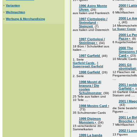
»
Varianten
2000 I Latti
1996 Astro Monte
(8)
Uhren
(26)
»
Weihnachten
6 Milchflaschen
aus Italien und Frankreich
2000 Le Am
»
Werbung & Merchandising
1997 Ciottologio /
•
(40)
Steineland -
14 Miesmuscheln
Steinzeit
(7)
Le Super Cozze
aus Italien und Österreich
2000 Le Pe
Pazze •
(9)
1997 Ciottolosi /
6 Kugelschreiber
Steinlinge •
(34)
18 Büro / Schulartikel aus
2000 The
Italien ....
Simpsons S
Card •
1997 Garfield
(23)
(46)
10 Metallic Cards
1. Serie
Garfield Cards
,
I
2001 Gli
Superregali Garfield
sbottigliati
1998 Garfield
12 Flaschen mit
(26)
Pergamentschrift
2. Serie
....
1998 Mostri di
2001 I gold
bravura / Die
Garfield •
(
coolen
10 Garfield Oska
Schulmonster
(39)
Statuen und ....
25 Teile aus Italien und
10 Teile ....
2001 I Magot
(43)
1998 Mostro Card •
die Serie besteh
(73)
Figuren ....
35 Schulmonster Cards
2001 Le Bi
1999 Digimon
Brocche •
(
Monsters •
(34)
7 Milchflaschen
15 verschiedene 3D
Sammelkarten
2002 I Lun
13 Figuren
1999 La banda