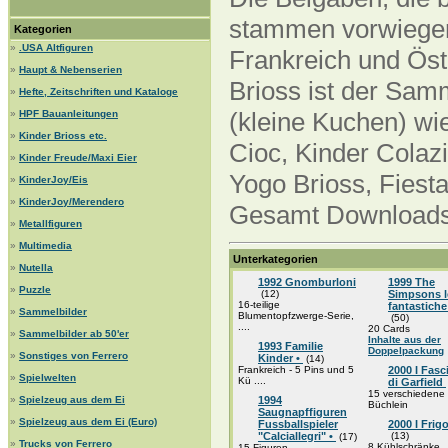
stammen vorwiegend
Kategorien
»
.USA Altfiguren
Frankreich und Öst
»
Haupt & Nebenserien
Brioss ist der Sam
»
Hefte, Zeitschriften und Kataloge
(kleine Kuchen) wi
»
HPF Bauanleitungen
»
Kinder Brioss etc.
Cioc, Kinder Colazi
»
Kinder Freude/Maxi Eier
Yogo Brioss, Fiesta
»
KinderJoy/Eis
»
KinderJoy/Merendero
Gesamt Downloads 
»
Metallfiguren
»
Multimedia
Unterkategorien
»
Nutella
1992 Gnomburloni
1999 The
»
Puzzle
(12)
Simpsons l
16-teilige
fantastiche
»
Sammelbilder
Blumentopfzwerge-Serie,
(50)
....
20 Cards
»
Sammelbilder ab 50'er
Inhalte aus der
1993 Familie
Doppelpackung
»
Sonstiges von Ferrero
Kinder •
(14)
Frankreich - 5 Pins und 5
2000 I Fasci
»
Spielwelten
Kü ....
di Garfield
15 verschiedene 
»
Spielzeug aus dem Ei
1994
Büchlein
Saugnapffiguren
»
Spielzeug aus dem Ei (Euro)
Fussballspieler
2000 I Frigo
"Calciallegri" •
(13)
(17)
»
Trucks von Ferrero
8 Kühlschränke
15 Figuren