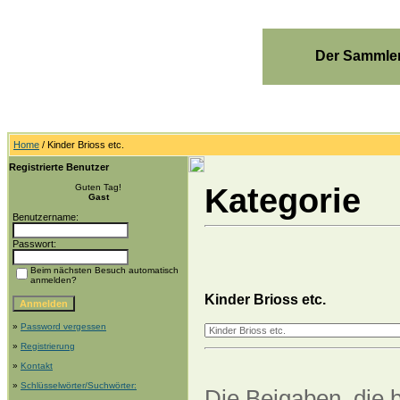
Der Sammler
Home
/ Kinder Brioss etc.
Registrierte Benutzer
Kategorie
Guten Tag!
Gast
Benutzername:
Passwort:
Beim nächsten Besuch automatisch
anmelden?
Kinder Brioss etc.
»
Password vergessen
»
Registrierung
»
Kontakt
»
Schlüsselwörter/Suchwörter:
Die Beigaben, die b