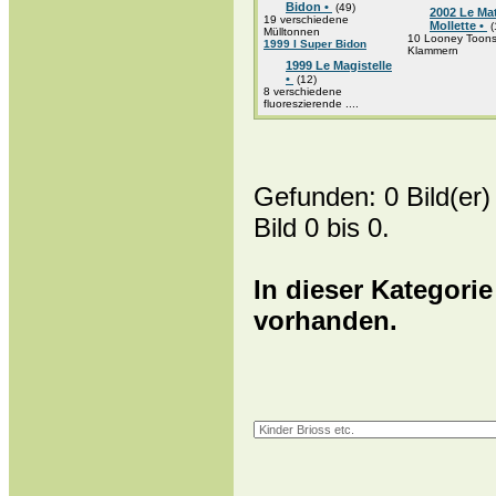
Bidon •
(49)
2002 Le Ma
19 verschiedene
Mollette •
(
Mülltonnen
10 Looney Toon
1999 I Super Bidon
Klammern
1999 Le Magistelle
•
(12)
8 verschiedene
fluoreszierende ....
Gefunden: 0 Bild(er) 
Bild 0 bis 0.
In dieser Kategorie
vorhanden.