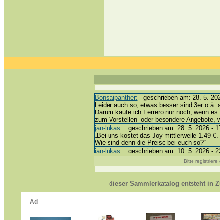
Bonsaipanther:
geschrieben am: 28. 5. 202
Leider auch so, etwas besser sind 3er o.ä. 
Darum kaufe ich Ferrero nur noch, wenn es 
zum Vorstellen, oder besondere Angebote,
jan-lukas:
geschrieben am: 28. 5. 2026 - 1
„Bei uns kostet das Joy mittlerweile 1,49 €, 
Wie sind denn die Preise bei euch so?“
jan-lukas:
geschrieben am: 10. 5. 2026 - 2
erledigt *bussi*
Bitte registrier
Bonsaipanther:
geschrieben am: 10. 5. 202
@ Harald
https://www.ue-ei-portal-sammlerkatalog.de
dieser Sammlerkatalog entsteht in
Dein Enkel sollte zur Strafe die nächsten 
*bussi*
jan-lukas:
geschrieben am: 8. 5. 2026 - 12
Für die Figuren VC307, 310, 318 und 326 h
mein Enkel hat die leider weggeworfen *grrrr*