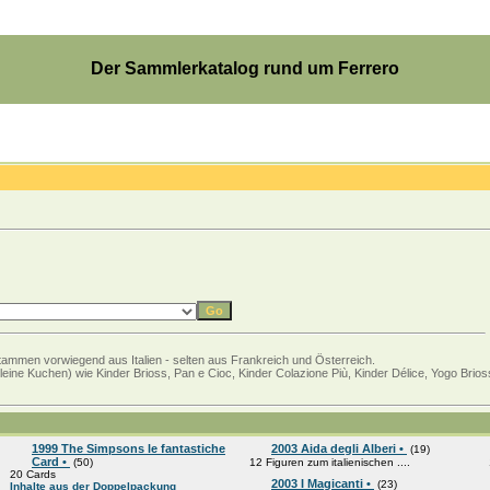
Der Sammlerkatalog rund um Ferrero
 stammen vorwiegend aus Italien - selten aus Frankreich und Österreich.
kleine Kuchen) wie Kinder Brioss, Pan e Cioc, Kinder Colazione Più, Kinder Délice, Yogo Brio
1999 The Simpsons le fantastiche
2003 Aida degli Alberi •
(19)
Card •
(50)
12 Figuren zum italienischen ....
20 Cards
2003 I Magicanti •
(23)
Inhalte aus der Doppelpackung