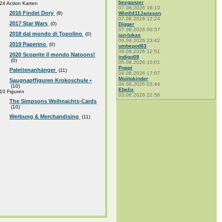
beeganzer
24 Action Karten
07.08.2026 16:10
2016 Findet Dory
(8)
Wim0411Janssen
07.08.2026 12:24
2017 Star Wars
(0)
Digger
07.08.2026 00:37
2018 dal mondo di Topolino
(0)
jan-lukas
06.08.2026 23:42
2019 Paperino
(0)
umbepod83
06.08.2026 12:51
2020 Scoprite il mondo Natoons!
indigo08
(0)
05.08.2026 10:01
Poppi
Palettenanhänger
(11)
04.08.2026 17:07
Mojitokinder
Saugnapffiguren Krokoschule •
04.08.2026 03:44
(10)
Ebelix
10 Figuren
03.08.2026 22:58
The Simpsons Weihnachts-Cards
(10)
Werbung & Merchandising
(11)