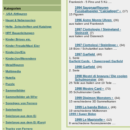
Frankreich - 5 Pins und 5 Kü ....
1994 Saugnapffiguren
Kategorien
Fussballspieler "Calciallegri" •
(17)
»
.USA Altfiguren
15 Figuren
1996 Astro Monte Uhren
»
Haupt & Nebenserien
(26)
aus Italien und Frankreich
»
Hefte, Zeitschriften und Kataloge
1997 Ciottologio / Steineland -
Steinzeit
»
HPF Bauanleitungen
(7)
aus Italien und Österreich
»
Kinder Brioss etc.
1997 Ciottolosi / Steinlinge •
(34)
»
Kinder Freude/Maxi Eier
18 Büro / Schulartikel aus Italien ....
»
KinderJoy/Eis
1997 Garfield
(46)
1. Serie
»
KinderJoy/Merendero
Garfield Cards
,
I Superregali Garfield
»
Metallfiguren
1998 Garfield
(26)
2. Serie
»
Multimedia
1998 Mostri di bravura / Die coolen
»
Nutella
Schulmonster
(39)
25 Teile aus Italien und 10 Teile ....
»
Puzzle
1998 Mostro Card •
(73)
»
Sammelbilder
35 Schulmonster Cards
»
Sammelbilder ab 50'er
1999 Digimon Monsters •
(34)
15 verschiedene 3D Sammelkarten
»
Sonstiges von Ferrero
1999 La banda Bidon •
(49)
»
Spielwelten
19 verschiedene Mülltonnen
1999 I Super Bidon
»
Spielzeug aus dem Ei
1999 Le Magistelle •
(12)
»
Spielzeug aus dem Ei (Euro)
8 verschiedene fluoreszierende ....
»
Trucks von Ferrero