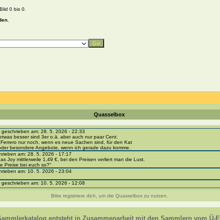
ild 0 bis 0.
den.
Quasselbox
eschrieben am: 28. 5. 2026 - 22:33
etwas besser sind 3er o.ä. aber auch nur paar Cent.
 Ferrero nur noch, wenn es neue Sachen sind, für den Kat
 oder besondere Angebote, wenn ich gerade dazu komme.
ieben am: 28. 5. 2026 - 17:17
as Joy mittlerweile 1,49 €, bei den Preisen verliert man die Lust.
e Preise bei euch so?“
ieben am: 10. 5. 2026 - 23:04
eschrieben am: 10. 5. 2026 - 12:08
i-portal-sammlerkatalog.de/categories.php?cat_id=1043
- BPZ obere Reihe
Bitte registriere dich, um die Quasselbox zu nutzen.
e zur Strafe die nächsten 3 Monate keine Ü-Eier bekommen ;))
ieben am: 8. 5. 2026 - 12:01
 VC307, 310, 318 und 326 habe ich keine BPZ
Sammlerkatalog entsteht in Zusammenarbeit mit den Sammlern vom Ü-Ei