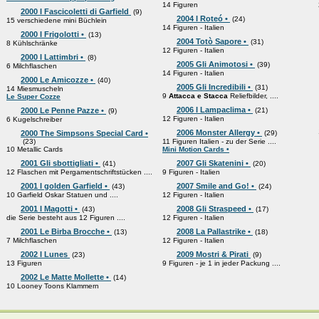
14 Figuren
2000 I Fascicoletti di Garfield
(9)
2004 I Roteó •
(24)
15 verschiedene mini Büchlein
14 Figuren - Italien
2000 I Frigolotti •
(13)
2004 Totò Sapore •
(31)
8 Kühlschränke
12 Figuren - Italien
2000 I Lattimbri •
(8)
2005 Gli Animotosi •
(39)
6 Milchflaschen
14 Figuren - Italien
2000 Le Amicozze •
(40)
2005 Gli Incredibili •
(31)
14 Miesmuscheln
9
Attacca e Stacca
Reliefbilder, ....
Le Super Cozze
2006 I Lampaclima •
2000 Le Penne Pazze •
(21)
(9)
12 Figuren - Italien
6 Kugelschreiber
2006 Monster Allergy •
2000 The Simpsons Special Card •
(29)
(23)
11 Figuren Italien - zu der Serie ....
10 Metallic Cards
Mini Motion Cards •
2001 Gli sbottigliati •
2007 Gli Skatenini •
(41)
(20)
12 Flaschen mit Pergamentschriftstücken ....
9 Figuren - Italien
2001 I golden Garfield •
2007 Smile and Go! •
(43)
(24)
10 Garfield Oskar Statuen und ....
12 Figuren - Italien
2001 I Magotti •
2008 Gli Straspeed •
(43)
(17)
die Serie besteht aus 12 Figuren ....
12 Figuren - Italien
2001 Le Birba Brocche •
2008 La Pallastrike •
(13)
(18)
7 Milchflaschen
12 Figuren - Italien
2002 I Lunes
2009 Mostri & Pirati
(23)
(9)
13 Figuren
9 Figuren - je 1 in jeder Packung ....
2002 Le Matte Mollette •
(14)
10 Looney Toons Klammern