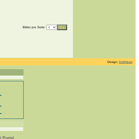
Bilder pro Seite:
Design:
Art4Heart
 Portal