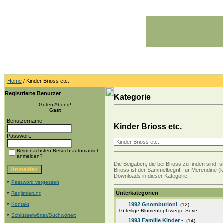
Home
/ Kinder Brioss etc.
Registrierte Benutzer
Kategorie
Guten Abend!
Gast
Benutzername:
Kinder Brioss etc.
Passwort:
Beim nächsten Besuch automatisch
anmelden?
Die Beigaben, die bei Brioss zu finden sind,
Brioss ist der Sammelbegriff für Merendine (
Downloads in dieser Kategorie:
»
Password vergessen
Unterkategorien
»
Registrierung
»
Kontakt
1992 Gnomburloni
(12)
16-teilige Blumentopfzwerge-Serie, ....
»
Schlüsselwörter/Suchwörter:
1993 Familie Kinder •
(14)