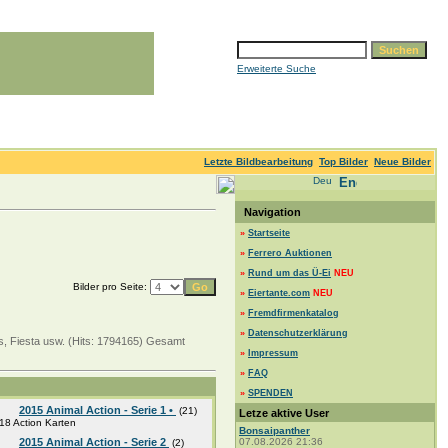
Erweiterte Suche
Letzte Bildbearbeitung
Top Bilder
Neue Bilder
Navigation
»
Startseite
»
Ferrero Auktionen
»
Rund um das Ü-Ei
NEU
Bilder pro Seite:
»
Eiertante.com
NEU
»
Fremdfirmenkatalog
»
Datenschutzerklärung
ss, Fiesta usw. (Hits: 1794165) Gesamt
»
Impressum
»
FAQ
»
SPENDEN
2015 Animal Action - Serie 1 •
(21)
Letze aktive User
18 Action Karten
Bonsaipanther
2015 Animal Action - Serie 2
07.08.2026 21:36
(2)