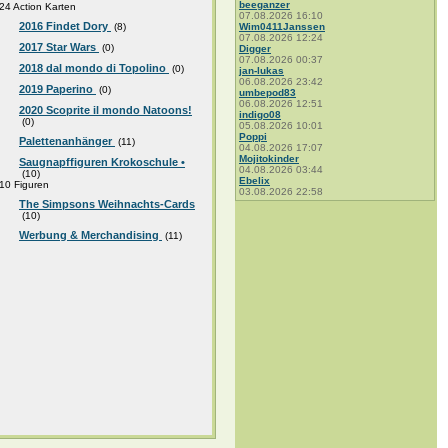
beeganzer
24 Action Karten
07.08.2026 16:10
2016 Findet Dory
(8)
Wim0411Janssen
07.08.2026 12:24
2017 Star Wars
(0)
Digger
07.08.2026 00:37
2018 dal mondo di Topolino
(0)
jan-lukas
06.08.2026 23:42
2019 Paperino
(0)
umbepod83
06.08.2026 12:51
2020 Scoprite il mondo Natoons!
indigo08
(0)
05.08.2026 10:01
Poppi
Palettenanhänger
(11)
04.08.2026 17:07
Mojitokinder
Saugnapffiguren Krokoschule •
04.08.2026 03:44
(10)
Ebelix
10 Figuren
03.08.2026 22:58
The Simpsons Weihnachts-Cards
(10)
Werbung & Merchandising
(11)