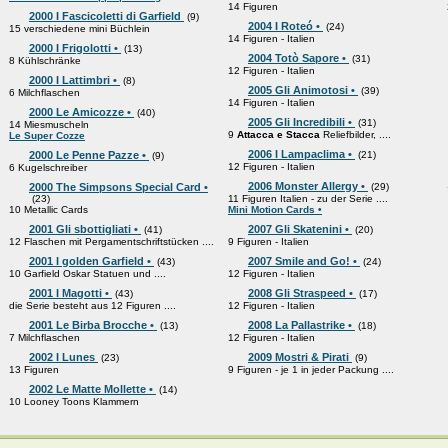
14 Figuren
2000 I Fascicoletti di Garfield
(9)
2004 I Roteó •
(24)
15 verschiedene mini Büchlein
14 Figuren - Italien
2000 I Frigolotti •
(13)
2004 Totò Sapore •
(31)
8 Kühlschränke
12 Figuren - Italien
2000 I Lattimbri •
(8)
2005 Gli Animotosi •
(39)
6 Milchflaschen
14 Figuren - Italien
2000 Le Amicozze •
(40)
2005 Gli Incredibili •
(31)
14 Miesmuscheln
9
Attacca e Stacca
Reliefbilder, ....
Le Super Cozze
2006 I Lampaclima •
2000 Le Penne Pazze •
(21)
(9)
12 Figuren - Italien
6 Kugelschreiber
2006 Monster Allergy •
2000 The Simpsons Special Card •
(29)
(23)
11 Figuren Italien - zu der Serie ....
10 Metallic Cards
Mini Motion Cards •
2001 Gli sbottigliati •
2007 Gli Skatenini •
(41)
(20)
12 Flaschen mit Pergamentschriftstücken ....
9 Figuren - Italien
2001 I golden Garfield •
2007 Smile and Go! •
(43)
(24)
10 Garfield Oskar Statuen und ....
12 Figuren - Italien
2001 I Magotti •
2008 Gli Straspeed •
(43)
(17)
die Serie besteht aus 12 Figuren ....
12 Figuren - Italien
2001 Le Birba Brocche •
2008 La Pallastrike •
(13)
(18)
7 Milchflaschen
12 Figuren - Italien
2002 I Lunes
2009 Mostri & Pirati
(23)
(9)
13 Figuren
9 Figuren - je 1 in jeder Packung ....
2002 Le Matte Mollette •
(14)
10 Looney Toons Klammern