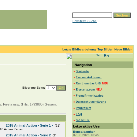
Erweiterte Suche
Letzte Bildbearbeitung
Top Bilder
Neue Bilder
Navigation
»
Startseite
»
Ferrero Auktionen
»
Rund um das Ü-Ei
NEU
Bilder pro Seite:
»
Eiertante.com
NEU
»
Fremdfirmenkatalog
»
Datenschutzerklärung
ss, Fiesta usw. (Hits: 1793885) Gesamt
»
Impressum
»
FAQ
»
SPENDEN
2015 Animal Action - Serie 1 •
(21)
Letze aktive User
18 Action Karten
Bonsaipanther
2015 Animal Action - Serie 2
07.08.2026 16:45
(2)