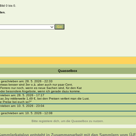
ild 0 bis 0.
den.
Quasselbox
eschrieben am: 28. 5. 2026 - 22:33
etwas besser sind 3er o.ä. aber auch nur paar Cent.
 Ferrero nur noch, wenn es neue Sachen sind, für den Kat
 oder besondere Angebote, wenn ich gerade dazu komme.
ieben am: 28. 5. 2026 - 17:17
as Joy mittlerweile 1,49 €, bei den Preisen verliert man die Lust.
e Preise bei euch so?“
ieben am: 10. 5. 2026 - 23:04
eschrieben am: 10. 5. 2026 - 12:08
i-portal-sammlerkatalog.de/categories.php?cat_id=1043
- BPZ obere Reihe
Bitte registriere dich, um die Quasselbox zu nutzen.
e zur Strafe die nächsten 3 Monate keine Ü-Eier bekommen ;))
ieben am: 8. 5. 2026 - 12:01
 VC307, 310, 318 und 326 habe ich keine BPZ
Sammlerkatalog entsteht in Zusammenarbeit mit den Sammlern vom Ü-Ei