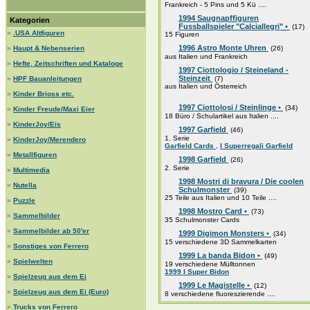
Frankreich - 5 Pins und 5 Kü ....
1994 Saugnapffiguren
Kategorien
Fussballspieler "Calciallegri" •
(17)
»
.USA Altfiguren
15 Figuren
1996 Astro Monte Uhren
»
Haupt & Nebenserien
(26)
aus Italien und Frankreich
»
Hefte, Zeitschriften und Kataloge
1997 Ciottologio / Steineland -
Steinzeit
»
HPF Bauanleitungen
(7)
aus Italien und Österreich
»
Kinder Brioss etc.
1997 Ciottolosi / Steinlinge •
(34)
»
Kinder Freude/Maxi Eier
18 Büro / Schulartikel aus Italien ....
»
KinderJoy/Eis
1997 Garfield
(46)
1. Serie
»
KinderJoy/Merendero
Garfield Cards
,
I Superregali Garfield
»
Metallfiguren
1998 Garfield
(26)
2. Serie
»
Multimedia
1998 Mostri di bravura / Die coolen
»
Nutella
Schulmonster
(39)
25 Teile aus Italien und 10 Teile ....
»
Puzzle
1998 Mostro Card •
(73)
»
Sammelbilder
35 Schulmonster Cards
»
Sammelbilder ab 50'er
1999 Digimon Monsters •
(34)
15 verschiedene 3D Sammelkarten
»
Sonstiges von Ferrero
1999 La banda Bidon •
(49)
»
Spielwelten
19 verschiedene Mülltonnen
1999 I Super Bidon
»
Spielzeug aus dem Ei
1999 Le Magistelle •
(12)
»
Spielzeug aus dem Ei (Euro)
8 verschiedene fluoreszierende ....
»
Trucks von Ferrero