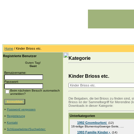
Home
/ Kinder Brioss etc.
Registrierte Benutzer
Kategorie
Guten Tag!
Gast
Benutzername:
Kinder Brioss etc.
Passwort:
Beim nächsten Besuch automatisch
anmelden?
Die Beigaben, die bei Brioss zu finden sind,
Brioss ist der Sammelbegriff für Merendine (
Downloads in dieser Kategorie:
»
Password vergessen
Unterkategorien
»
Registrierung
»
Kontakt
1992 Gnomburloni
(12)
16-teilige Blumentopfzwerge-Serie, ....
»
Schlüsselwörter/Suchwörter:
1993 Familie Kinder •
(14)