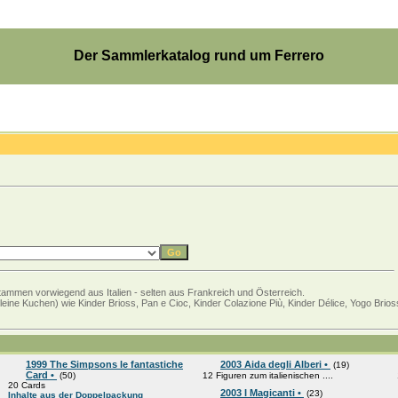
Der Sammlerkatalog rund um Ferrero
 stammen vorwiegend aus Italien - selten aus Frankreich und Österreich.
kleine Kuchen) wie Kinder Brioss, Pan e Cioc, Kinder Colazione Più, Kinder Délice, Yogo Brio
1999 The Simpsons le fantastiche
2003 Aida degli Alberi •
(19)
Card •
(50)
12 Figuren zum italienischen ....
20 Cards
2003 I Magicanti •
(23)
Inhalte aus der Doppelpackung