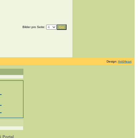
Bilder pro Seite:
Design:
Art4Heart
 Portal