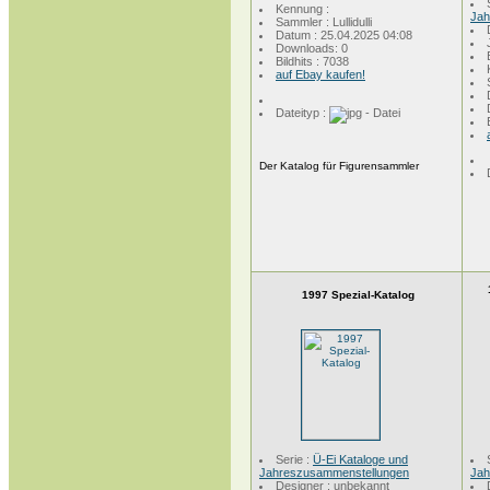
Kennung :
Jah
Sammler : Lullidulli
Datum : 25.04.2025 04:08
Downloads: 0
Bildhits : 7038
auf Ebay kaufen!
Dateityp :
Der Katalog für Figurensammler
1997 Spezial-Katalog
Serie :
Ü-Ei Kataloge und
Jahreszusammenstellungen
Jah
Designer : unbekannt