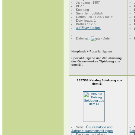
Jahrgang : 1997
BPZ :
Kennung :
Sammler : Lullidulli
Datum : 20.11.2024 00:06
Downloads: 1
Bildhits : 1255
auf Ebay kaufen!
Dateityp :
Hartplastik + Porzellanfiguren
Spezial-Ausgabe und Aktualisierung
des Gesamtwerkes "Spielzeug aus
dem Ei".
1997/98 Katalog Spielzeug aus
dem Ei
Serie :
Ü-Ei Kataloge und
Jahreszusammenstellungen
Jah
Designer : unbekannt