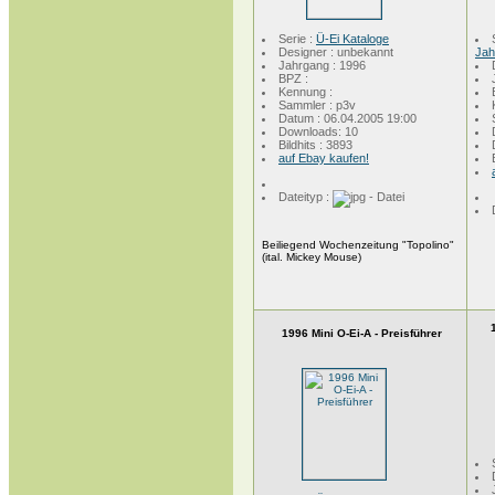
Serie :
Ü-Ei Kataloge
Designer : unbekannt
Jah
Jahrgang : 1996
BPZ :
Kennung :
Sammler : p3v
Datum : 06.04.2005 19:00
Downloads: 10
Bildhits : 3893
auf Ebay kaufen!
Dateityp :
Beiliegend Wochenzeitung "Topolino"
(ital. Mickey Mouse)
1996 Mini O-Ei-A - Preisführer