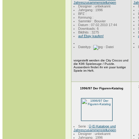
Jahreszusammenstellungen
Jah
Designer : unbekannt
Jahrgang : 1996
BPZ :
Kennung :
Sammler : Bouvier
Datum : 07.02.2010 17:44
Downloads: 6
Bildhits : 3275
auf Ebay kaufen!
Dateityp :
vorgestellt werden die City Crocos und
die K96 Spielzeuge / Puzzle.
Ausserdem findet ihr ein paar lustige
Spiele im Heft.
1996/97 Der Figuren-Katalog
Serie :
Ü-Ei Kataloge und
Jahreszusammenstellungen
Designer : unbekannt
Jahrgang : 1996