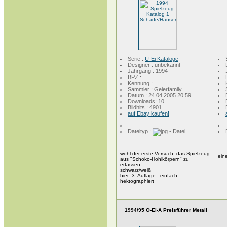
Serie :
Ü-Ei Kataloge
Designer : unbekannt
Jahrgang : 1994
BPZ :
Kennung :
Sammler : Geierfamily
Datum : 24.04.2005 20:59
Downloads: 10
Bildhits : 4901
auf Ebay kaufen!
Dateityp :
wohl der erste Versuch, das Spielzeug
ein
aus "Schoko-Hohlkörpern" zu
erfassen.
schwarz/weiß
hier: 3. Auflage - einfach
hektographiert
1994/95 O-Ei-A Preisführer Metall