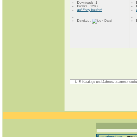
Downloads: 1
Bildhits : 1283
auf Ebay kaufen!
Dateityp :
Bonsaipanther:
geschri