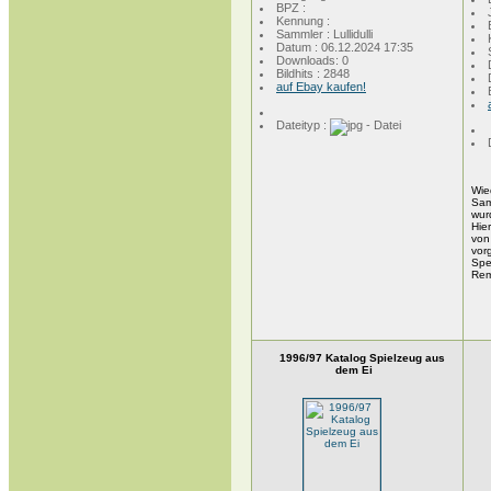
BPZ :
Kennung :
Sammler : Lullidulli
Datum : 06.12.2024 17:35
Downloads: 0
Bildhits : 2848
auf Ebay kaufen!
Dateityp :
Wie
Sam
wur
Hie
von
vorg
Spe
Re
1996/97 Katalog Spielzeug aus
dem Ei