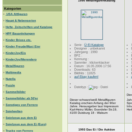
1990 Metallfigurenkatalog
Kategorien
»
.USA Altfiguren
»
Haupt & Nebenserien
»
Hefte, Zeitschriften und Kataloge
»
HPF Bauanleitungen
»
Kinder Brioss etc.
Serie :
Ü-Ei Kataloge
»
Kinder Freude/Maxi Eier
Designer : unbekannt
Jahrgang : 1990
»
KinderJoy/Eis
BPZ :
Kennung :
»
KinderJoy/Merendero
Sammler : klickerklacker
»
Metallfiguren
Datum : 16.05.2006 17:56
Downloads: 63
»
Multimedia
Bildhits : 11825
auf Ebay kaufen!
»
Nutella
»
Puzzle
Dateityp :
»
Sammelbilder
Dies
»
Sammelbilder ab 50'er
Dieser schwarz/weiß Metallfiguren
Jah
Katalog erschien Anfang der 90er
Spr
»
Sonstiges von Ferrero
Jahre. Herausgeber laut Impressum
Inh
Karl-Heinz Müller, Goerdeler Str.19,
Her
»
Spielwelten
4100 Duisburg 18 - Walsum
»
Spielzeug aus dem Ei
»
Spielzeug aus dem Ei (Euro)
1993 Das Ei / Die Auktion
»
Trucks von Ferrero