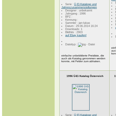
Serie :
Ü-Ei Kataloge und
Jahreszusammenstellungen
Designer : unbekannt
Jahrgang : 1996
BPZ :
Kennung :
Sammler : jan-lukas
Datum : 29.06.2014 16:24
Downloads: 1
Bildhits : 2903
auf Ebay kaufen!
Dateityp :
einf
auc
kon
einfache unbebilderte Preisliste, die
auch als Katalog genommen werden
konnte, mit Felder zum abhaken.
1996 Ü-Ei Katalog Österreich
1
Serie :
Ü-Ei Kataloge und