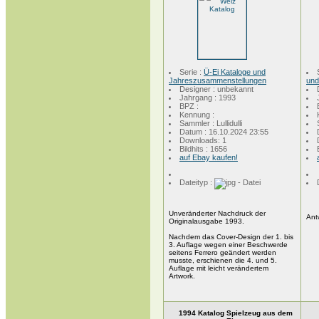
Serie :
Ü-Ei Kataloge und
Jahreszusammenstellungen
und
Designer : unbekannt
Jahrgang : 1993
BPZ :
Kennung :
Sammler : Lullidulli
Datum : 16.10.2024 23:55
Downloads: 1
Bildhits : 1656
auf Ebay kaufen!
Dateityp :
Unveränderter Nachdruck der
Ant
Originalausgabe 1993.
Nachdem das Cover-Design der 1. bis
3. Auflage wegen einer Beschwerde
seitens Ferrero geändert werden
musste, erschienen die 4. und 5.
Auflage mit leicht verändertem
Artwork.
1994 Katalog Spielzeug aus dem