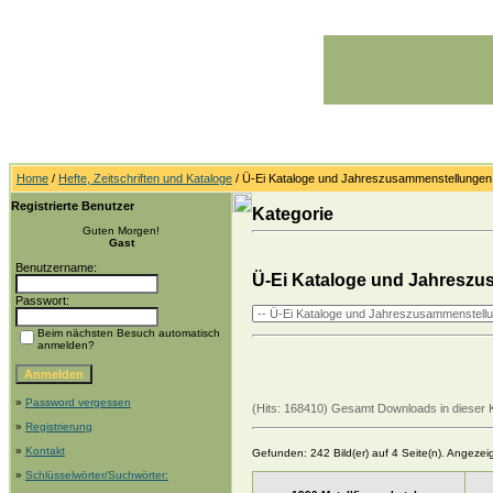
Home
/
Hefte, Zeitschriften und Kataloge
/ Ü-Ei Kataloge und Jahreszusammenstellungen
Registrierte Benutzer
Kategorie
Guten Morgen!
Gast
Benutzername:
Ü-Ei Kataloge und Jahresz
Passwort:
Beim nächsten Besuch automatisch
anmelden?
»
Password vergessen
(Hits: 168410) Gesamt Downloads in dieser 
»
Registrierung
»
Kontakt
Gefunden: 242 Bild(er) auf 4 Seite(n). Angezeigt
»
Schlüsselwörter/Suchwörter: