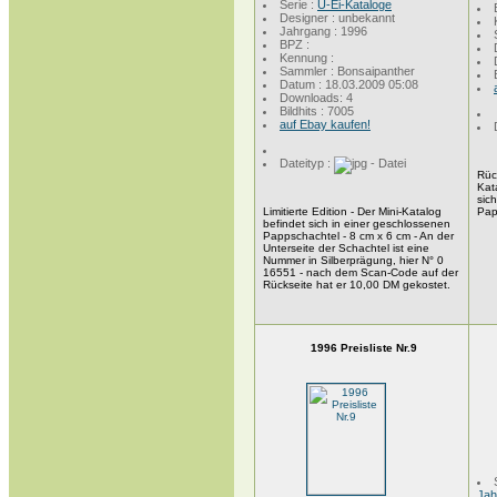
Serie :
Ü-Ei-Kataloge
Designer : unbekannt
Jahrgang : 1996
BPZ :
Kennung :
Sammler : Bonsaipanther
Datum : 18.03.2009 05:08
Downloads: 4
Bildhits : 7005
auf Ebay kaufen!
Dateityp :
Rüc
Kat
sich
Limitierte Edition - Der Mini-Katalog
Pap
befindet sich in einer geschlossenen
Pappschachtel - 8 cm x 6 cm - An der
Unterseite der Schachtel ist eine
Nummer in Silberprägung, hier N° 0
16551 - nach dem Scan-Code auf der
Rückseite hat er 10,00 DM gekostet.
1996 Preisliste Nr.9
Jah