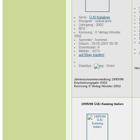
Serie :
Ü-Ei Kataloge
Designer : unbekannt
Jahrgang : 2002
BPZ :
Kennung : © Verlag Höveler
2002
Sammler : hummel
Datum : 29.05.2007 05:30
Downloads: 9
Bildhits : 4274
auf Ebay kaufen!
Dateityp :
Her
Jahreszusammenstellung 1995/96
Erscheinungsjahr 2002
Kennung © Verlag Höveler 2002
1995/96 Ü-Ei Katalog Italien