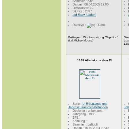
Sammler : p3v
Datum : 06.04.2005 19:00
Downloads: 10
Bildhits : 2897
auf Ebay kaufen!
Dateityp :
Beiliegend Wochenzeitung "Topolino"
Die
(ital.Mickey Mouse)
Lux
12x
1998 Allerlei aus dem Ei
Serie :
Ü-Ei Kataloge und
Jahreszusammenstellungen
Jah
Designer : unbekannt
Jahrgang : 1998
BPZ :
Kennung :
Sammler : Lullidulli
Datum : 16.10.2024 19:30