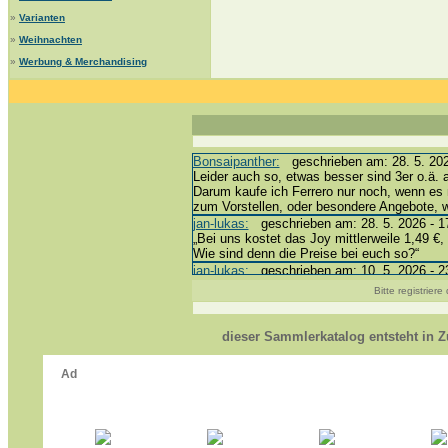
»
Varianten
»
Weihnachten
»
Werbung & Merchandising
Bonsaipanther:
geschrieben am: 28. 5. 202
Leider auch so, etwas besser sind 3er o.ä. 
Darum kaufe ich Ferrero nur noch, wenn es 
zum Vorstellen, oder besondere Angebote,
jan-lukas:
geschrieben am: 28. 5. 2026 - 1
„Bei uns kostet das Joy mittlerweile 1,49 €, 
Wie sind denn die Preise bei euch so?“
jan-lukas:
geschrieben am: 10. 5. 2026 - 2
erledigt *bussi*
Bitte registrier
Bonsaipanther:
geschrieben am: 10. 5. 202
@ Harald
https://www.ue-ei-portal-sammlerkatalog.de
dieser Sammlerkatalog entsteht in
Dein Enkel sollte zur Strafe die nächsten 
*bussi*
jan-lukas:
geschrieben am: 8. 5. 2026 - 12
Für die Figuren VC307, 310, 318 und 326 h
mein Enkel hat die leider weggeworfen *grrrr*
jan-lukas:
geschrieben am: 29. 4. 2026 - 1
https://www.ferrero-