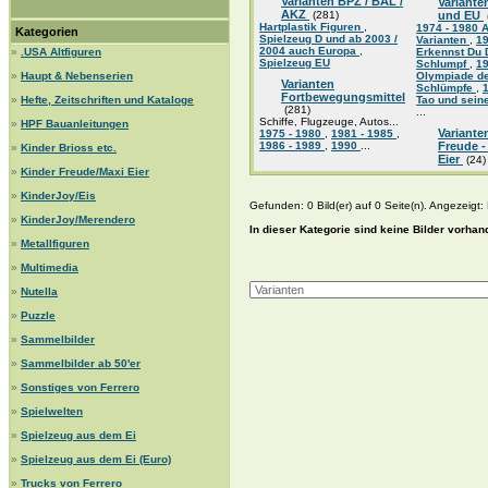
Varianten BPZ / BAL /
Variante
AKZ
(281)
und EU
Hartplastik Figuren
,
1974 - 1980 A
Kategorien
Spielzeug D und ab 2003 /
Varianten
,
1
2004 auch Europa
,
»
.USA Altfiguren
Erkennst Du 
Spielzeug EU
Schlumpf
,
1
»
Haupt & Nebenserien
Olympiade d
Varianten
Schlümpfe
,
Fortbewegungsmittel
»
Hefte, Zeitschriften und Kataloge
Tao und sein
(281)
...
Schiffe, Flugzeuge, Autos...
»
HPF Bauanleitungen
Variante
1975 - 1980
,
1981 - 1985
,
1986 - 1989
,
1990
...
Freude -
»
Kinder Brioss etc.
Eier
(24)
»
Kinder Freude/Maxi Eier
»
KinderJoy/Eis
Gefunden: 0 Bild(er) auf 0 Seite(n). Angezeigt: B
»
KinderJoy/Merendero
In dieser Kategorie sind keine Bilder vorhan
»
Metallfiguren
»
Multimedia
»
Nutella
»
Puzzle
»
Sammelbilder
»
Sammelbilder ab 50'er
»
Sonstiges von Ferrero
»
Spielwelten
»
Spielzeug aus dem Ei
»
Spielzeug aus dem Ei (Euro)
»
Trucks von Ferrero