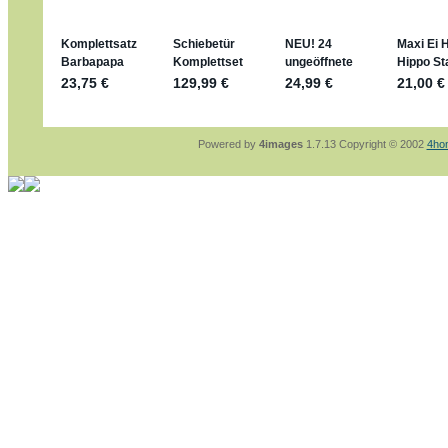
sammelspass.de/einladung/4B72FED814
jan-lukas:
geschrieben am: 28. 4. 2026 - 2
stimmt, jetzt fällt es mir auch ein
*Bussi*
Bonsaipanther:
geschrieben am: 28. 4. 202
So habe ich das in Erinnerung ... oder?
Bonsaipanther:
geschrieben am: 28. 4. 202
Nö, gabs nicht ... die 2020er EM oder WM w
Ferrero hat die aber trotzdem rausgebracht 
Powered by
4images
1.7.13 Copyright © 2002
4ho
jan-lukas:
geschrieben am: 28. 4. 2026 - 1
WM Sticker habe ich komplett, kommen die
Gab es zur WM 2022 keine Teamsticker ??
im Netz finde ich auch keine Info
jan-lukas:
geschrieben am: 26. 4. 2026 - 1
Bin gerade begeistert, Figuren kann man seh
klappt sehr gut mit dem Befehl - gerade ste
versucht es einfach mal mit ChatGPT, man k
erstellen.
jan-lukas:
geschrieben am: 26. 4. 2026 - 1
erledigt
Bonsaipanther:
geschrieben am: 26. 4. 202
Ordner Metallfiguren - den Hinweis oben bitt
jan-lukas:
geschrieben am: 25. 4. 2026 - 2
So, Umzug beendet, hoffe es läuft jetzt bes
Bitte achtet auf fehlende Bilder
Danke
Bonsaipanther:
geschrieben am: 20. 4. 202
NUR ist gut - habe 6 Stück gekauft und davo
Gibt jetzt auch die 3er-Handtaschen - sind m