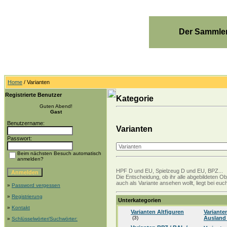
Der Sammler
Home
/ Varianten
Registrierte Benutzer
Kategorie
Guten Abend!
Gast
Benutzername:
Varianten
Passwort:
Beim nächsten Besuch automatisch
anmelden?
HPF D und EU, Spielzeug D und EU, BPZ...
Die Entscheidung, ob ihr alle abgebildeten Ob
auch als Variante ansehen wollt, liegt bei e
»
Password vergessen
»
Registrierung
Unterkategorien
»
Kontakt
Varianten Altfiguren
Variante
(3)
Auslan
»
Schlüsselwörter/Suchwörter: