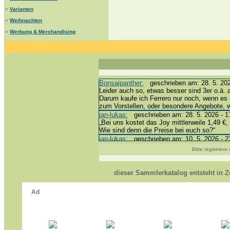
»
Varianten
»
Weihnachten
»
Werbung & Merchandising
Bonsaipanther:
geschrieben am: 28. 5. 202
Leider auch so, etwas besser sind 3er o.ä. 
Darum kaufe ich Ferrero nur noch, wenn es 
zum Vorstellen, oder besondere Angebote,
jan-lukas:
geschrieben am: 28. 5. 2026 - 1
„Bei uns kostet das Joy mittlerweile 1,49 €, 
Wie sind denn die Preise bei euch so?“
jan-lukas:
geschrieben am: 10. 5. 2026 - 2
erledigt *bussi*
Bitte registrier
Bonsaipanther:
geschrieben am: 10. 5. 202
@ Harald
https://www.ue-ei-portal-sammlerkatalog.de
dieser Sammlerkatalog entsteht in
Dein Enkel sollte zur Strafe die nächsten 
*bussi*
jan-lukas:
geschrieben am: 8. 5. 2026 - 12
Für die Figuren VC307, 310, 318 und 326 h
mein Enkel hat die leider weggeworfen *grrrr*
jan-lukas:
geschrieben am: 29. 4. 2026 - 1
https://www.ferrero-