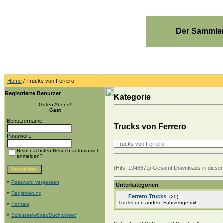
Der Sammler
Home
/ Trucks von Ferrero
Registrierte Benutzer
Kategorie
Guten Abend!
Gast
Benutzername:
Trucks von Ferrero
Passwort:
Beim nächsten Besuch automatisch
anmelden?
(Hits: 1946671) Gesamt Downloads in dieser
»
Password vergessen
Unterkategorien
»
Registrierung
Ferrero Trucks
(20)
Trucks und andere Fahrzeuge mit ....
»
Kontakt
»
Schlüsselwörter/Suchwörter: