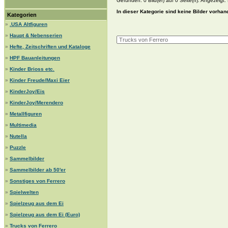
Gefunden: 0 Bild(er) auf 0 Seite(n). Angezeigt: B
In dieser Kategorie sind keine Bilder vorhan
Kategorien
»
.USA Altfiguren
»
Haupt & Nebenserien
»
Hefte, Zeitschriften und Kataloge
»
HPF Bauanleitungen
»
Kinder Brioss etc.
»
Kinder Freude/Maxi Eier
»
KinderJoy/Eis
»
KinderJoy/Merendero
»
Metallfiguren
»
Multimedia
»
Nutella
»
Puzzle
»
Sammelbilder
»
Sammelbilder ab 50'er
»
Sonstiges von Ferrero
»
Spielwelten
»
Spielzeug aus dem Ei
»
Spielzeug aus dem Ei (Euro)
»
Trucks von Ferrero