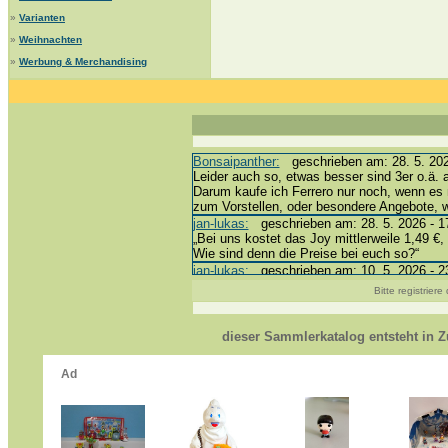
»
Varianten
»
Weihnachten
»
Werbung & Merchandising
Bonsaipanther:
geschrieben am: 28. 5. 202
Leider auch so, etwas besser sind 3er o.ä. 
Darum kaufe ich Ferrero nur noch, wenn es 
zum Vorstellen, oder besondere Angebote,
jan-lukas:
geschrieben am: 28. 5. 2026 - 1
„Bei uns kostet das Joy mittlerweile 1,49 €, 
Wie sind denn die Preise bei euch so?“
jan-lukas:
geschrieben am: 10. 5. 2026 - 2
erledigt *bussi*
Bitte registrier
Bonsaipanther:
geschrieben am: 10. 5. 202
@ Harald
https://www.ue-ei-portal-sammlerkatalog.de
dieser Sammlerkatalog entsteht in
Dein Enkel sollte zur Strafe die nächsten 
*bussi*
jan-lukas:
geschrieben am: 8. 5. 2026 - 12
Für die Figuren VC307, 310, 318 und 326 h
mein Enkel hat die leider weggeworfen *grrrr*
jan-lukas:
geschrieben am: 29. 4. 2026 - 1
https://www.ferrero-