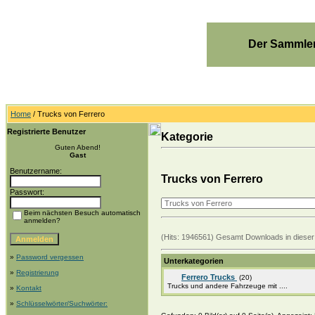
Der Sammler
Home
/ Trucks von Ferrero
Registrierte Benutzer
Kategorie
Guten Abend!
Gast
Benutzername:
Trucks von Ferrero
Passwort:
Beim nächsten Besuch automatisch
anmelden?
(Hits: 1946561) Gesamt Downloads in dieser
»
Password vergessen
Unterkategorien
»
Registrierung
Ferrero Trucks
(20)
Trucks und andere Fahrzeuge mit ....
»
Kontakt
»
Schlüsselwörter/Suchwörter: