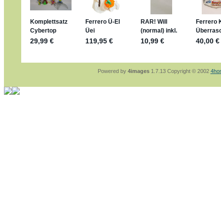
sammelspass.de/einladung/4B72FED814
jan-lukas:
geschrieben am: 28. 4. 2026 - 2
stimmt, jetzt fällt es mir auch ein
*Bussi*
Bonsaipanther:
geschrieben am: 28. 4. 202
So habe ich das in Erinnerung ... oder?
Bonsaipanther:
geschrieben am: 28. 4. 202
Nö, gabs nicht ... die 2020er EM oder WM w
Ferrero hat die aber trotzdem rausgebracht 
Powered by
4images
1.7.13 Copyright © 2002
4ho
jan-lukas:
geschrieben am: 28. 4. 2026 - 1
WM Sticker habe ich komplett, kommen die
Gab es zur WM 2022 keine Teamsticker ??
im Netz finde ich auch keine Info
jan-lukas:
geschrieben am: 26. 4. 2026 - 1
Bin gerade begeistert, Figuren kann man seh
klappt sehr gut mit dem Befehl - gerade ste
versucht es einfach mal mit ChatGPT, man k
erstellen.
jan-lukas:
geschrieben am: 26. 4. 2026 - 1
erledigt
Bonsaipanther:
geschrieben am: 26. 4. 202
Ordner Metallfiguren - den Hinweis oben bitt
jan-lukas:
geschrieben am: 25. 4. 2026 - 2
So, Umzug beendet, hoffe es läuft jetzt bes
Bitte achtet auf fehlende Bilder
Danke
Bonsaipanther:
geschrieben am: 20. 4. 202
NUR ist gut - habe 6 Stück gekauft und davo
Gibt jetzt auch die 3er-Handtaschen - sind m