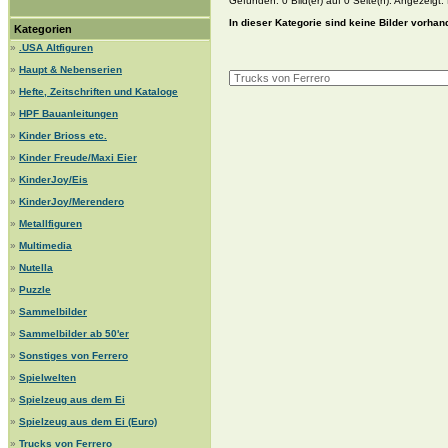
Gefunden: 0 Bild(er) auf 0 Seite(n). Angezeigt: B
In dieser Kategorie sind keine Bilder vorhan
Kategorien
»
.USA Altfiguren
»
Haupt & Nebenserien
»
Hefte, Zeitschriften und Kataloge
»
HPF Bauanleitungen
»
Kinder Brioss etc.
»
Kinder Freude/Maxi Eier
»
KinderJoy/Eis
»
KinderJoy/Merendero
»
Metallfiguren
»
Multimedia
»
Nutella
»
Puzzle
»
Sammelbilder
»
Sammelbilder ab 50'er
»
Sonstiges von Ferrero
»
Spielwelten
»
Spielzeug aus dem Ei
»
Spielzeug aus dem Ei (Euro)
»
Trucks von Ferrero