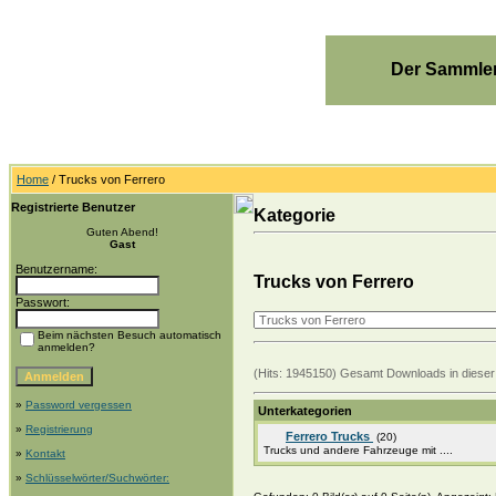
Der Sammler
Home
/ Trucks von Ferrero
Registrierte Benutzer
Kategorie
Guten Abend!
Gast
Benutzername:
Trucks von Ferrero
Passwort:
Beim nächsten Besuch automatisch
anmelden?
(Hits: 1945150) Gesamt Downloads in dieser
»
Password vergessen
Unterkategorien
»
Registrierung
Ferrero Trucks
(20)
Trucks und andere Fahrzeuge mit ....
»
Kontakt
»
Schlüsselwörter/Suchwörter: