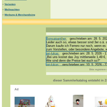
»
Varianten
»
Weihnachten
»
Werbung & Merchandising
Bonsaipanther:
geschrieben am: 28. 5. 202
Leider auch so, etwas besser sind 3er o.ä. 
Darum kaufe ich Ferrero nur noch, wenn es 
zum Vorstellen, oder besondere Angebote,
jan-lukas:
geschrieben am: 28. 5. 2026 - 1
„Bei uns kostet das Joy mittlerweile 1,49 €, 
Wie sind denn die Preise bei euch so?“
jan-lukas:
geschrieben am: 10. 5. 2026 - 2
erledigt *bussi*
Bitte registrier
Bonsaipanther:
geschrieben am: 10. 5. 202
@ Harald
https://www.ue-ei-portal-sammlerkatalog.de
dieser Sammlerkatalog entsteht in
Dein Enkel sollte zur Strafe die nächsten 
*bussi*
jan-lukas:
geschrieben am: 8. 5. 2026 - 12
Für die Figuren VC307, 310, 318 und 326 h
mein Enkel hat die leider weggeworfen *grrrr*
jan-lukas:
geschrieben am: 29. 4. 2026 - 1
https://www.ferrero-