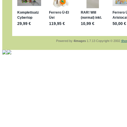
sammelspass.de/einladung/4B72FED814
jan-lukas:
geschrieben am: 28. 4. 2026 - 2
stimmt, jetzt fällt es mir auch ein
*Bussi*
Bonsaipanther:
geschrieben am: 28. 4. 202
So habe ich das in Erinnerung ... oder?
Bonsaipanther:
geschrieben am: 28. 4. 202
Nö, gabs nicht ... die 2020er EM oder WM w
Ferrero hat die aber trotzdem rausgebracht 
Powered by
4images
1.7.13 Copyright © 2002
4ho
jan-lukas:
geschrieben am: 28. 4. 2026 - 1
WM Sticker habe ich komplett, kommen die
Gab es zur WM 2022 keine Teamsticker ??
im Netz finde ich auch keine Info
jan-lukas:
geschrieben am: 26. 4. 2026 - 1
Bin gerade begeistert, Figuren kann man seh
klappt sehr gut mit dem Befehl - gerade ste
versucht es einfach mal mit ChatGPT, man k
erstellen.
jan-lukas:
geschrieben am: 26. 4. 2026 - 1
erledigt
Bonsaipanther:
geschrieben am: 26. 4. 202
Ordner Metallfiguren - den Hinweis oben bitt
jan-lukas:
geschrieben am: 25. 4. 2026 - 2
So, Umzug beendet, hoffe es läuft jetzt bes
Bitte achtet auf fehlende Bilder
Danke
Bonsaipanther:
geschrieben am: 20. 4. 202
NUR ist gut - habe 6 Stück gekauft und davo
Gibt jetzt auch die 3er-Handtaschen - sind m