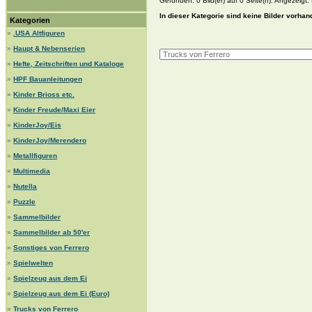
Gefunden: 0 Bild(er) auf 0 Seite(n). Angezeigt: B
In dieser Kategorie sind keine Bilder vorhan
Kategorien
»
.USA Altfiguren
»
Haupt & Nebenserien
»
Hefte, Zeitschriften und Kataloge
»
HPF Bauanleitungen
»
Kinder Brioss etc.
»
Kinder Freude/Maxi Eier
»
KinderJoy/Eis
»
KinderJoy/Merendero
»
Metallfiguren
»
Multimedia
»
Nutella
»
Puzzle
»
Sammelbilder
»
Sammelbilder ab 50'er
»
Sonstiges von Ferrero
»
Spielwelten
»
Spielzeug aus dem Ei
»
Spielzeug aus dem Ei (Euro)
»
Trucks von Ferrero