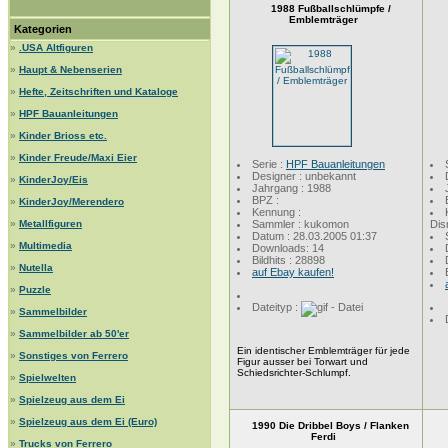
1988 Fußballschlümpfe /
Emblemträger
Kategorien
»
.USA Altfiguren
»
Haupt & Nebenserien
»
Hefte, Zeitschriften und Kataloge
»
HPF Bauanleitungen
»
Kinder Brioss etc.
»
Kinder Freude/Maxi Eier
Serie :
HPF Bauanleitungen
Designer : unbekannt
»
KinderJoy/Eis
Jahrgang : 1988
BPZ :
»
KinderJoy/Merendero
Kennung :
»
Metallfiguren
Sammler : kukomon
Dis
Datum : 28.03.2005 01:37
»
Multimedia
Downloads: 14
Bildhits : 28898
»
Nutella
auf Ebay kaufen!
»
Puzzle
Dateityp :
»
Sammelbilder
»
Sammelbilder ab 50'er
Ein identischer Emblemträger für jede
»
Sonstiges von Ferrero
Figur ausser bei Torwart und
Schiedsrichter-Schlumpf.
»
Spielwelten
»
Spielzeug aus dem Ei
»
Spielzeug aus dem Ei (Euro)
1990 Die Dribbel Boys / Flanken
Ferdi
»
Trucks von Ferrero