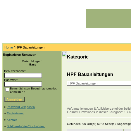
Home
/ HPF Bauanleitungen
Registrierte Benutzer
Kategorie
Guten Morgen!
Gast
Benutzername:
HPF Bauanleitungen
Passwort:
Beim nächsten Besuch automatisch
anmelden?
»
Password vergessen
Aufbauanleitungen & Aufkleberzettel der bel
Gesamt Downloads in dieser Kategorie: 1306
»
Registrierung
»
Kontakt
Gefunden: 96 Bild(er) auf 2 Seite(n). Angezeigt:
»
Schlüsselwörter/Suchwörter: