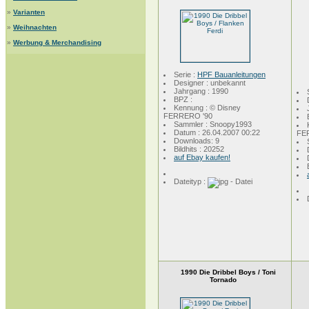
»
Varianten
»
Weihnachten
»
Werbung & Merchandising
Serie :
HPF Bauanleitungen
Designer : unbekannt
Jahrgang : 1990
BPZ :
Kennung : © Disney
FERRERO '90
Sammler : Snoopy1993
Datum : 26.04.2007 00:22
FE
Downloads: 9
Bildhits : 20252
auf Ebay kaufen!
Dateityp :
1990 Die Dribbel Boys / Toni
Tornado