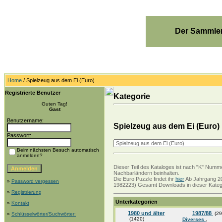
Der Sammler
Home
/ Spielzeug aus dem Ei (Euro)
Registrierte Benutzer
Kategorie
Guten Tag!
Gast
Benutzername:
Spielzeug aus dem Ei (Euro)
Passwort:
Beim nächsten Besuch automatisch
anmelden?
Dieser Teil des Kataloges ist nach "K" Numme
Nachbarländern beinhalten.
Die Euro Puzzle findet ihr
hier
Ab Jahrgang 20
»
Password vergessen
1982223) Gesamt Downloads in dieser Katego
»
Registrierung
Unterkategorien
»
Kontakt
1980 und älter
1987/88
(29
»
Schlüsselwörter/Suchwörter:
(1420)
Diverses
,