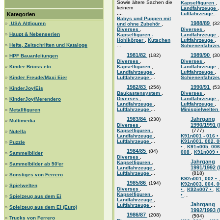
Sowie ältere Sachen die
Kapselfiguren
,
keinem
Landfahrzeuge
,
....
Luftfahrzeuge
...
Kategorien
Babys und Puppen mit
1988/89
»
.USA Altfiguren
(32
und ohne Zubehör
,
Diverses
,
Diverses
,
»
Haupt & Nebenserien
Kapselfiguren -
Landfahrzeuge
,
Hohlkörper
,
Kutschen
Luftfahrzeuge
,
»
Hefte, Zeitschriften und Kataloge
...
Schienenfahrze
1981/82
1989/90
(182)
(30
»
HPF Bauanleitungen
Diverses
,
Diverses
,
»
Kinder Brioss etc.
Kapselfiguren
,
Landfahrzeuge
,
Landfahrzeuge
,
Luftfahrzeuge
,
»
Kinder Freude/Maxi Eier
Luftfahrzeuge
...
Schienenfahrze
1982/83
1990/91
(256)
(53
»
KinderJoy/Eis
Baukastensystem
,
Diverses
,
Diverses
,
Landfahrzeuge
,
»
KinderJoy/Merendero
Landfahrzeuge
,
Luftfahrzeuge
,
Luftfahrzeuge
...
Minispielwelten
»
Metallfiguren
1983/84
Jahrgang
(230)
»
Multimedia
1990/1991 
Diverses
,
Kapselfiguren
,
(777)
»
Nutella
Landfahrzeuge
,
K91n001 - 016 •
Luftfahrzeuge
...
K91n001, 002, 0
»
Puzzle
•
,
K91n005, 006
1984/85
(84)
008
,
K91n009 •
»
Sammelbilder
Diverses
,
Jahrgang
Kapselfiguren
,
»
Sammelbilder ab 50'er
1991/1992 
Landfahrzeuge
,
Luftfahrzeuge
...
(818)
»
Sonstiges von Ferrero
K92n001, 002 •
,
1985/86
(194)
K92n003, 004, 0
»
Spielwelten
Diverses
,
•
,
K92n007 •
,
K
Kapselfiguren
,
•
...
»
Spielzeug aus dem Ei
Landfahrzeuge
,
Jahrgang
Luftfahrzeuge
...
»
Spielzeug aus dem Ei (Euro)
1992/1993 
1986/87
(208)
(504)
»
Trucks von Ferrero