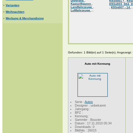
Diverses
,
K93n001 •
,
K93
Kapselfiguren
,
K93n003, 004, 0
»
Varianten
Landfahrzeuge
,
,
K93n007 - 14
..
Luftfahrzeuge
...
»
Weihnachten
»
Werbung & Merchandising
Gefunden: 1 Bild(er) auf 1 Seite(n). Angezeigt: B
Auto mit Kennung
Serie :
Autos
Designer : unbekannt
Jahrgang :
BPZ :
Kennung :
Sammler : Bouvier
Datum : 17.11.2010 05:34
Downloads: 0
Bildhits : 26015