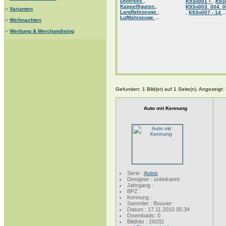
Diverses
,
K93n001 •
,
K93
Kapselfiguren
,
K93n003, 004, 0
»
Varianten
Landfahrzeuge
,
,
K93n007 - 14
..
Luftfahrzeuge
...
»
Weihnachten
»
Werbung & Merchandising
Gefunden: 1 Bild(er) auf 1 Seite(n). Angezeigt: B
Auto mit Kennung
Serie :
Autos
Designer : unbekannt
Jahrgang :
BPZ :
Kennung :
Sammler : Bouvier
Datum : 17.11.2010 05:34
Downloads: 0
Bildhits : 26032