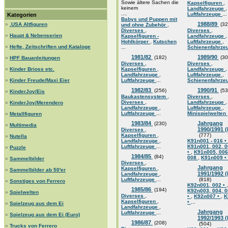
Sowie ältere Sachen die
Kapselfiguren
,
keinem
Landfahrzeuge
,
....
Luftfahrzeuge
...
Kategorien
Babys und Puppen mit
1988/89
»
.USA Altfiguren
(32
und ohne Zubehör
,
Diverses
,
Diverses
,
»
Haupt & Nebenserien
Kapselfiguren -
Landfahrzeuge
,
Hohlkörper
,
Kutschen
Luftfahrzeuge
,
»
Hefte, Zeitschriften und Kataloge
...
Schienenfahrze
1981/82
1989/90
(182)
(30
»
HPF Bauanleitungen
Diverses
,
Diverses
,
»
Kinder Brioss etc.
Kapselfiguren
,
Landfahrzeuge
,
Landfahrzeuge
,
Luftfahrzeuge
,
»
Kinder Freude/Maxi Eier
Luftfahrzeuge
...
Schienenfahrze
1982/83
1990/91
(256)
(53
»
KinderJoy/Eis
Baukastensystem
,
Diverses
,
Diverses
,
Landfahrzeuge
,
»
KinderJoy/Merendero
Landfahrzeuge
,
Luftfahrzeuge
,
Luftfahrzeuge
...
Minispielwelten
»
Metallfiguren
1983/84
Jahrgang
(230)
»
Multimedia
1990/1991 
Diverses
,
Kapselfiguren
,
(777)
»
Nutella
Landfahrzeuge
,
K91n001 - 016 •
Luftfahrzeuge
...
K91n001, 002, 0
»
Puzzle
•
,
K91n005, 006
1984/85
(84)
008
,
K91n009 •
»
Sammelbilder
Diverses
,
Jahrgang
Kapselfiguren
,
»
Sammelbilder ab 50'er
1991/1992 
Landfahrzeuge
,
Luftfahrzeuge
...
(818)
»
Sonstiges von Ferrero
K92n001, 002 •
,
1985/86
(194)
K92n003, 004, 0
»
Spielwelten
Diverses
,
•
,
K92n007 •
,
K
Kapselfiguren
,
•
...
»
Spielzeug aus dem Ei
Landfahrzeuge
,
Jahrgang
Luftfahrzeuge
...
»
Spielzeug aus dem Ei (Euro)
1992/1993 
1986/87
(208)
(504)
»
Trucks von Ferrero