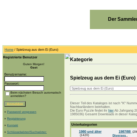
Der Sammler
Home
/ Spielzeug aus dem Ei (Euro)
Registrierte Benutzer
Kategorie
Guten Morgen!
Gast
Benutzername:
Spielzeug aus dem Ei (Euro)
Passwort:
Beim nächsten Besuch automatisch
anmelden?
Dieser Teil des Kataloges ist nach "K" Numme
Nachbarländern beinhalten.
Die Euro Puzzle findet ihr
hier
Ab Jahrgang 20
»
Password vergessen
1985036) Gesamt Downloads in dieser Katego
»
Registrierung
Unterkategorien
»
Kontakt
1980 und älter
1987/88
(29
»
Schlüsselwörter/Suchwörter:
(1420)
Diverses
,