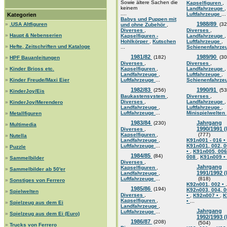
Sowie ältere Sachen die
Kapselfiguren
,
keinem
Landfahrzeuge
,
....
Luftfahrzeuge
...
Kategorien
Babys und Puppen mit
1988/89
»
.USA Altfiguren
(32
und ohne Zubehör
,
Diverses
,
Diverses
,
»
Haupt & Nebenserien
Kapselfiguren -
Landfahrzeuge
,
Hohlkörper
,
Kutschen
Luftfahrzeuge
,
»
Hefte, Zeitschriften und Kataloge
...
Schienenfahrze
1981/82
1989/90
(182)
(30
»
HPF Bauanleitungen
Diverses
,
Diverses
,
»
Kinder Brioss etc.
Kapselfiguren
,
Landfahrzeuge
,
Landfahrzeuge
,
Luftfahrzeuge
,
»
Kinder Freude/Maxi Eier
Luftfahrzeuge
...
Schienenfahrze
1982/83
1990/91
(256)
(53
»
KinderJoy/Eis
Baukastensystem
,
Diverses
,
Diverses
,
Landfahrzeuge
,
»
KinderJoy/Merendero
Landfahrzeuge
,
Luftfahrzeuge
,
Luftfahrzeuge
...
Minispielwelten
»
Metallfiguren
1983/84
Jahrgang
(230)
»
Multimedia
1990/1991 
Diverses
,
Kapselfiguren
,
(777)
»
Nutella
Landfahrzeuge
,
K91n001 - 016 •
Luftfahrzeuge
...
K91n001, 002, 0
»
Puzzle
•
,
K91n005, 006
1984/85
(84)
008
,
K91n009 •
»
Sammelbilder
Diverses
,
Jahrgang
Kapselfiguren
,
»
Sammelbilder ab 50'er
1991/1992 
Landfahrzeuge
,
Luftfahrzeuge
...
(818)
»
Sonstiges von Ferrero
K92n001, 002 •
,
1985/86
(194)
K92n003, 004, 0
»
Spielwelten
Diverses
,
•
,
K92n007 •
,
K
Kapselfiguren
,
•
...
»
Spielzeug aus dem Ei
Landfahrzeuge
,
Jahrgang
Luftfahrzeuge
...
»
Spielzeug aus dem Ei (Euro)
1992/1993 
1986/87
(208)
(504)
»
Trucks von Ferrero