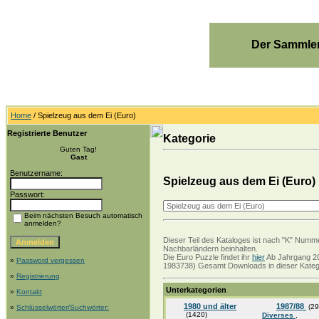
Der Sammler
Home
/ Spielzeug aus dem Ei (Euro)
Registrierte Benutzer
Kategorie
Guten Tag!
Gast
Benutzername:
Spielzeug aus dem Ei (Euro)
Passwort:
Beim nächsten Besuch automatisch
anmelden?
Dieser Teil des Kataloges ist nach "K" Numme
Nachbarländern beinhalten.
Die Euro Puzzle findet ihr
hier
Ab Jahrgang 20
»
Password vergessen
1983738) Gesamt Downloads in dieser Katego
»
Registrierung
Unterkategorien
»
Kontakt
1980 und älter
1987/88
(29
»
Schlüsselwörter/Suchwörter:
(1420)
Diverses
,