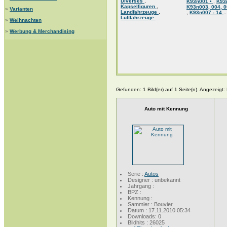
Diverses
,
K93n001 •
,
K93
Kapselfiguren
,
K93n003, 004, 0
»
Varianten
Landfahrzeuge
,
,
K93n007 - 14
..
Luftfahrzeuge
...
»
Weihnachten
»
Werbung & Merchandising
Gefunden: 1 Bild(er) auf 1 Seite(n). Angezeigt: B
Auto mit Kennung
Serie :
Autos
Designer : unbekannt
Jahrgang :
BPZ :
Kennung :
Sammler : Bouvier
Datum : 17.11.2010 05:34
Downloads: 0
Bildhits : 26025