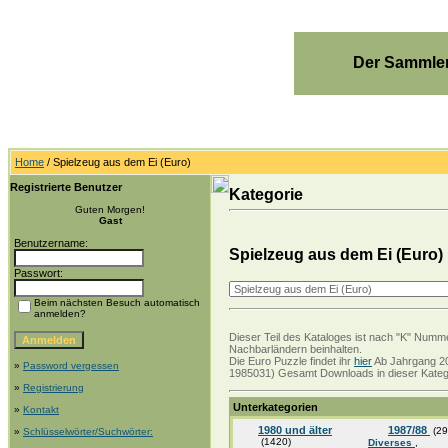
Der Sammler
Home
/ Spielzeug aus dem Ei (Euro)
Registrierte Benutzer
Kategorie
Guten Morgen!
Gast
Benutzername:
Spielzeug aus dem Ei (Euro)
Passwort:
Beim nächsten Besuch automatisch
anmelden?
Dieser Teil des Kataloges ist nach "K" Numme
Nachbarländern beinhalten.
Die Euro Puzzle findet ihr
hier
Ab Jahrgang 20
»
Password vergessen
1985031) Gesamt Downloads in dieser Katego
»
Registrierung
Unterkategorien
»
Kontakt
1980 und älter
1987/88
(29
»
Schlüsselwörter/Suchwörter:
(1420)
Diverses
,