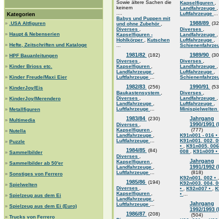
Sowie ältere Sachen die
Kapselfiguren
,
keinem
Landfahrzeuge
,
....
Luftfahrzeuge
...
Kategorien
Babys und Puppen mit
1988/89
»
.USA Altfiguren
(32
und ohne Zubehör
,
Diverses
,
Diverses
,
»
Haupt & Nebenserien
Kapselfiguren -
Landfahrzeuge
,
Hohlkörper
,
Kutschen
Luftfahrzeuge
,
»
Hefte, Zeitschriften und Kataloge
...
Schienenfahrze
1981/82
1989/90
(182)
(30
»
HPF Bauanleitungen
Diverses
,
Diverses
,
»
Kinder Brioss etc.
Kapselfiguren
,
Landfahrzeuge
,
Landfahrzeuge
,
Luftfahrzeuge
,
»
Kinder Freude/Maxi Eier
Luftfahrzeuge
...
Schienenfahrze
1982/83
1990/91
(256)
(53
»
KinderJoy/Eis
Baukastensystem
,
Diverses
,
Diverses
,
Landfahrzeuge
,
»
KinderJoy/Merendero
Landfahrzeuge
,
Luftfahrzeuge
,
Luftfahrzeuge
...
Minispielwelten
»
Metallfiguren
1983/84
Jahrgang
(230)
»
Multimedia
1990/1991 
Diverses
,
Kapselfiguren
,
(777)
»
Nutella
Landfahrzeuge
,
K91n001 - 016 •
Luftfahrzeuge
...
K91n001, 002, 0
»
Puzzle
•
,
K91n005, 006
1984/85
(84)
008
,
K91n009 •
»
Sammelbilder
Diverses
,
Jahrgang
Kapselfiguren
,
»
Sammelbilder ab 50'er
1991/1992 
Landfahrzeuge
,
Luftfahrzeuge
...
(818)
»
Sonstiges von Ferrero
K92n001, 002 •
,
1985/86
(194)
K92n003, 004, 0
»
Spielwelten
Diverses
,
•
,
K92n007 •
,
K
Kapselfiguren
,
•
...
»
Spielzeug aus dem Ei
Landfahrzeuge
,
Jahrgang
Luftfahrzeuge
...
»
Spielzeug aus dem Ei (Euro)
1992/1993 
1986/87
(208)
(504)
»
Trucks von Ferrero