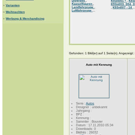
Diverses
,
K93n001 •
,
K93
Kapselfiguren
,
K93n003, 004, 0
»
Varianten
Landfahrzeuge
,
,
K93n007 - 14
..
Luftfahrzeuge
...
»
Weihnachten
»
Werbung & Merchandising
Gefunden: 1 Bild(er) auf 1 Seite(n). Angezeigt: B
Auto mit Kennung
Serie :
Autos
Designer : unbekannt
Jahrgang :
BPZ :
Kennung :
Sammler : Bouvier
Datum : 17.11.2010 05:34
Downloads: 0
Bildhits : 26032