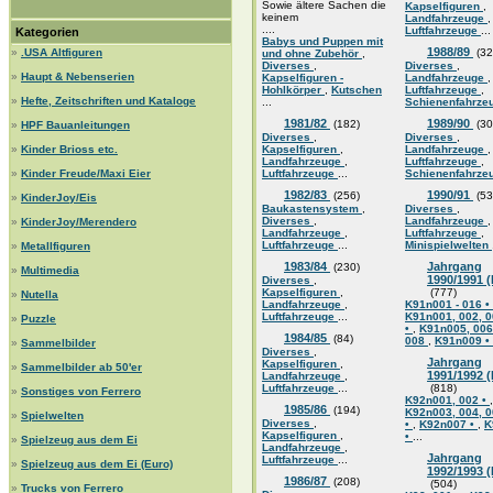
Sowie ältere Sachen die
Kapselfiguren
,
keinem
Landfahrzeuge
,
....
Luftfahrzeuge
...
Kategorien
Babys und Puppen mit
1988/89
»
.USA Altfiguren
(32
und ohne Zubehör
,
Diverses
,
Diverses
,
»
Haupt & Nebenserien
Kapselfiguren -
Landfahrzeuge
,
Hohlkörper
,
Kutschen
Luftfahrzeuge
,
»
Hefte, Zeitschriften und Kataloge
...
Schienenfahrze
1981/82
1989/90
(182)
(30
»
HPF Bauanleitungen
Diverses
,
Diverses
,
»
Kinder Brioss etc.
Kapselfiguren
,
Landfahrzeuge
,
Landfahrzeuge
,
Luftfahrzeuge
,
»
Kinder Freude/Maxi Eier
Luftfahrzeuge
...
Schienenfahrze
1982/83
1990/91
(256)
(53
»
KinderJoy/Eis
Baukastensystem
,
Diverses
,
Diverses
,
Landfahrzeuge
,
»
KinderJoy/Merendero
Landfahrzeuge
,
Luftfahrzeuge
,
Luftfahrzeuge
...
Minispielwelten
»
Metallfiguren
1983/84
Jahrgang
(230)
»
Multimedia
1990/1991 
Diverses
,
Kapselfiguren
,
(777)
»
Nutella
Landfahrzeuge
,
K91n001 - 016 •
Luftfahrzeuge
...
K91n001, 002, 0
»
Puzzle
•
,
K91n005, 006
1984/85
(84)
008
,
K91n009 •
»
Sammelbilder
Diverses
,
Jahrgang
Kapselfiguren
,
»
Sammelbilder ab 50'er
1991/1992 
Landfahrzeuge
,
Luftfahrzeuge
...
(818)
»
Sonstiges von Ferrero
K92n001, 002 •
,
1985/86
(194)
K92n003, 004, 0
»
Spielwelten
Diverses
,
•
,
K92n007 •
,
K
Kapselfiguren
,
•
...
»
Spielzeug aus dem Ei
Landfahrzeuge
,
Jahrgang
Luftfahrzeuge
...
»
Spielzeug aus dem Ei (Euro)
1992/1993 
1986/87
(208)
(504)
»
Trucks von Ferrero