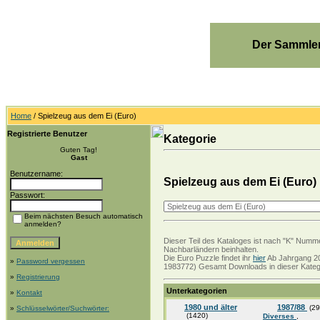
Der Sammler
Home
/ Spielzeug aus dem Ei (Euro)
Registrierte Benutzer
Kategorie
Guten Tag!
Gast
Benutzername:
Spielzeug aus dem Ei (Euro)
Passwort:
Beim nächsten Besuch automatisch
anmelden?
Dieser Teil des Kataloges ist nach "K" Numme
Nachbarländern beinhalten.
Die Euro Puzzle findet ihr
hier
Ab Jahrgang 20
»
Password vergessen
1983772) Gesamt Downloads in dieser Katego
»
Registrierung
Unterkategorien
»
Kontakt
1980 und älter
1987/88
(29
»
Schlüsselwörter/Suchwörter:
(1420)
Diverses
,