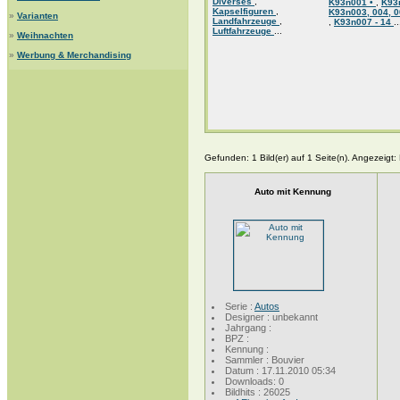
Diverses
,
K93n001 •
,
K93
Kapselfiguren
,
K93n003, 004, 0
»
Varianten
Landfahrzeuge
,
,
K93n007 - 14
..
Luftfahrzeuge
...
»
Weihnachten
»
Werbung & Merchandising
Gefunden: 1 Bild(er) auf 1 Seite(n). Angezeigt: B
Auto mit Kennung
Serie :
Autos
Designer : unbekannt
Jahrgang :
BPZ :
Kennung :
Sammler : Bouvier
Datum : 17.11.2010 05:34
Downloads: 0
Bildhits : 26025