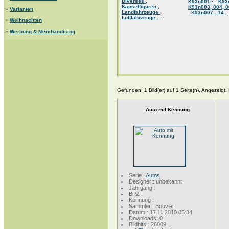
Diverses
,
K93n001 •
,
K93
Kapselfiguren
,
K93n003, 004, 0
»
Varianten
Landfahrzeuge
,
,
K93n007 - 14
..
Luftfahrzeuge
...
»
Weihnachten
»
Werbung & Merchandising
Gefunden: 1 Bild(er) auf 1 Seite(n). Angezeigt: B
Auto mit Kennung
Serie :
Autos
Designer : unbekannt
Jahrgang :
BPZ :
Kennung :
Sammler : Bouvier
Datum : 17.11.2010 05:34
Downloads: 0
Bildhits : 26009