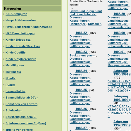
Sowie ältere Sachen die
Kapselfiguren
,
keinem
Landfahrzeuge
,
....
Luftfahrzeuge
...
Kategorien
Babys und Puppen mit
1988/89
»
.USA Altfiguren
(32
und ohne Zubehör
,
Diverses
,
Diverses
,
»
Haupt & Nebenserien
Kapselfiguren -
Landfahrzeuge
,
Hohlkörper
,
Kutschen
Luftfahrzeuge
,
»
Hefte, Zeitschriften und Kataloge
...
Schienenfahrze
1981/82
1989/90
(182)
(30
»
HPF Bauanleitungen
Diverses
,
Diverses
,
»
Kinder Brioss etc.
Kapselfiguren
,
Landfahrzeuge
,
Landfahrzeuge
,
Luftfahrzeuge
,
»
Kinder Freude/Maxi Eier
Luftfahrzeuge
...
Schienenfahrze
1982/83
1990/91
(256)
(53
»
KinderJoy/Eis
Baukastensystem
,
Diverses
,
Diverses
,
Landfahrzeuge
,
»
KinderJoy/Merendero
Landfahrzeuge
,
Luftfahrzeuge
,
Luftfahrzeuge
...
Minispielwelten
»
Metallfiguren
1983/84
Jahrgang
(230)
»
Multimedia
1990/1991 
Diverses
,
Kapselfiguren
,
(777)
»
Nutella
Landfahrzeuge
,
K91n001 - 016 •
Luftfahrzeuge
...
K91n001, 002, 0
»
Puzzle
•
,
K91n005, 006
1984/85
(84)
008
,
K91n009 •
»
Sammelbilder
Diverses
,
Jahrgang
Kapselfiguren
,
»
Sammelbilder ab 50'er
1991/1992 
Landfahrzeuge
,
Luftfahrzeuge
...
(818)
»
Sonstiges von Ferrero
K92n001, 002 •
,
1985/86
(194)
K92n003, 004, 0
»
Spielwelten
Diverses
,
•
,
K92n007 •
,
K
Kapselfiguren
,
•
...
»
Spielzeug aus dem Ei
Landfahrzeuge
,
Jahrgang
Luftfahrzeuge
...
»
Spielzeug aus dem Ei (Euro)
1992/1993 
1986/87
(208)
(504)
»
Trucks von Ferrero