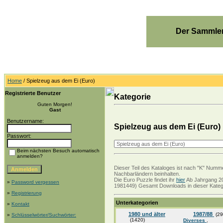
Der Sammler
Home
/ Spielzeug aus dem Ei (Euro)
Registrierte Benutzer
Kategorie
Guten Morgen!
Gast
Benutzername:
Spielzeug aus dem Ei (Euro)
Passwort:
Beim nächsten Besuch automatisch
anmelden?
Dieser Teil des Kataloges ist nach "K" Numme
Nachbarländern beinhalten.
Die Euro Puzzle findet ihr
hier
Ab Jahrgang 20
»
Password vergessen
1981449) Gesamt Downloads in dieser Katego
»
Registrierung
Unterkategorien
»
Kontakt
1980 und älter
1987/88
(29
»
Schlüsselwörter/Suchwörter:
(1420)
Diverses
,