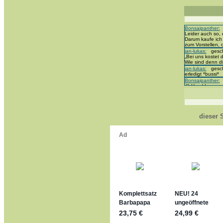
Bonsaipanther:
g
Leider auch so, 
Darum kaufe ich
zum Vorstellen,
jan-lukas:
geschr
„Bei uns kostet d
Wie sind denn di
jan-lukas:
geschr
erledigt *bussi*
Bonsaipanther:
g
@ Harald
https://www.ue-e
Dein Enkel sollt
*bussi*
jan-lukas:
geschr
Für die Figuren
dieser 
mein Enkel hat di
jan-lukas:
geschr
https://www.ferre
sammelspass.d
jan-lukas:
geschr
stimmt, jetzt fäll
*Bussi*
Bonsaipanther:
g
So habe ich das 
Bonsaipanther:
g
Nö, gabs nicht 
Ferrero hat die 
jan-lukas:
geschr
WM Sticker habe
Gab es zur WM 2
im Netz finde ic
jan-lukas:
geschr
Bin gerade begei