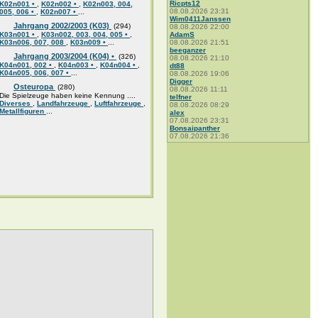
Ricpts12
K02n001 •
,
K02n002 •
,
K02n003, 004,
08.08.2026 23:31
005, 006 •
,
K02n007 •
...
Wim0411Janssen
Jahrgang 2002/2003 (K03)
(294)
08.08.2026 22:00
K03n001 •
,
K03n002, 003, 004, 005 •
,
AdamS
K03n006, 007, 008
,
K03n009 •
...
08.08.2026 21:51
beeganzer
Jahrgang 2003/2004 (K04) •
(326)
08.08.2026 21:10
K04n001, 002 •
,
K04n003 •
,
K04n004 •
,
dt88
K04n005, 006, 007 •
...
08.08.2026 19:06
Digger
Osteuropa
(280)
08.08.2026 11:11
Die Spielzeuge haben keine Kennung ....
telfner
Diverses
,
Landfahrzeuge
,
Luftfahrzeuge
,
08.08.2026 08:29
Metallfiguren
...
alex
07.08.2026 23:31
Bonsaipanther
07.08.2026 21:36