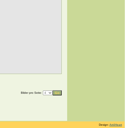
Bilder pro Seite:
Design:
Art4Heart