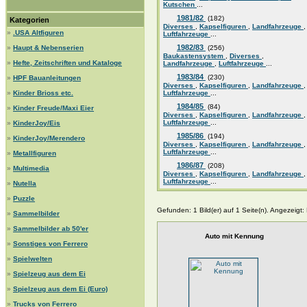
Kutschen
...
1981/82
(182)
Kategorien
Diverses
,
Kapselfiguren
,
Landfahrzeuge
,
»
.USA Altfiguren
Luftfahrzeuge
...
1982/83
»
Haupt & Nebenserien
(256)
Baukastensystem
,
Diverses
,
»
Hefte, Zeitschriften und Kataloge
Landfahrzeuge
,
Luftfahrzeuge
...
1983/84
(230)
»
HPF Bauanleitungen
Diverses
,
Kapselfiguren
,
Landfahrzeuge
,
»
Kinder Brioss etc.
Luftfahrzeuge
...
1984/85
(84)
»
Kinder Freude/Maxi Eier
Diverses
,
Kapselfiguren
,
Landfahrzeuge
,
Luftfahrzeuge
...
»
KinderJoy/Eis
1985/86
(194)
»
KinderJoy/Merendero
Diverses
,
Kapselfiguren
,
Landfahrzeuge
,
Luftfahrzeuge
...
»
Metallfiguren
1986/87
(208)
»
Multimedia
Diverses
,
Kapselfiguren
,
Landfahrzeuge
,
Luftfahrzeuge
...
»
Nutella
»
Puzzle
Gefunden: 1 Bild(er) auf 1 Seite(n). Angezeigt: B
»
Sammelbilder
»
Sammelbilder ab 50'er
Auto mit Kennung
»
Sonstiges von Ferrero
»
Spielwelten
»
Spielzeug aus dem Ei
»
Spielzeug aus dem Ei (Euro)
»
Trucks von Ferrero