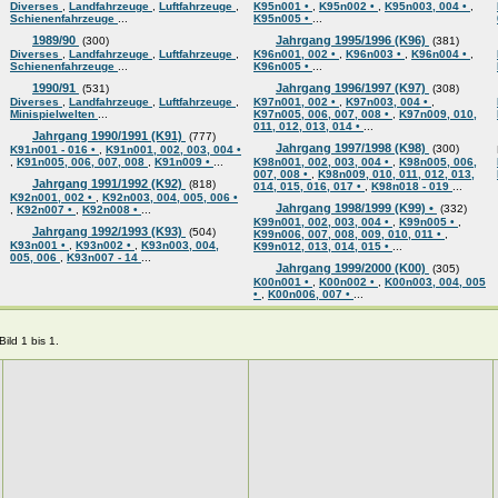
Diverses
,
Landfahrzeuge
,
Luftfahrzeuge
,
K95n001 •
,
K95n002 •
,
K95n003, 004 •
,
Schienenfahrzeuge
...
K95n005 •
...
1989/90
Jahrgang 1995/1996 (K96)
(300)
(381)
Diverses
,
Landfahrzeuge
,
Luftfahrzeuge
,
K96n001, 002 •
,
K96n003 •
,
K96n004 •
,
Schienenfahrzeuge
...
K96n005 •
...
1990/91
Jahrgang 1996/1997 (K97)
(531)
(308)
Diverses
,
Landfahrzeuge
,
Luftfahrzeuge
,
K97n001, 002 •
,
K97n003, 004 •
,
Minispielwelten
...
K97n005, 006, 007, 008 •
,
K97n009, 010,
011, 012, 013, 014 •
...
Jahrgang 1990/1991 (K91)
(777)
Jahrgang 1997/1998 (K98)
(300)
K91n001 - 016 •
,
K91n001, 002, 003, 004 •
,
K91n005, 006, 007, 008
,
K91n009 •
...
K98n001, 002, 003, 004 •
,
K98n005, 006,
007, 008 •
,
K98n009, 010, 011, 012, 013,
Jahrgang 1991/1992 (K92)
(818)
014, 015, 016, 017 •
,
K98n018 - 019
...
K92n001, 002 •
,
K92n003, 004, 005, 006 •
Jahrgang 1998/1999 (K99) •
(332)
,
K92n007 •
,
K92n008 •
...
K99n001, 002, 003, 004 •
,
K99n005 •
,
Jahrgang 1992/1993 (K93)
(504)
K99n006, 007, 008, 009, 010, 011 •
,
K93n001 •
,
K93n002 •
,
K93n003, 004,
K99n012, 013, 014, 015 •
...
005, 006
,
K93n007 - 14
...
Jahrgang 1999/2000 (K00)
(305)
K00n001 •
,
K00n002 •
,
K00n003, 004, 005
•
,
K00n006, 007 •
...
ild 1 bis 1.