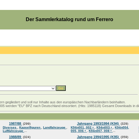
Der Sammlerkatalog rund um Ferrero
rn gegliedert und soll nur Inhalte aus den europäischen Nachbarländern beinhalten.
05 werden "EU" BPZ nach Deutschland einsortiert. (Hits: 1985118) Gesamt Downloads in die
1987/88
Jahrgang 1993/1994 (K94)
(299)
(329)
Diverses
,
Kapselfiguren
,
Landfahrzeuge
,
K94n001, 002 •
,
K94n003 •
,
K94n004,
Luftfahrzeuge
...
005, 006 •
,
K94n007, 008 •
...
1988/89
Jahrgang 1994/1995 (K95)
(324)
(359)