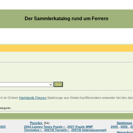
Der Sammlerkatalog rund um Ferrero
uch im Ordner
Hartplastik Figuren
,Spielzeuge aus KinderJoy/Merendero entweder bei den da
tegorie:
Puzzles
Spielzeug
(54)
2003
2004 Looney Tunes Puzzle •
,
2007 Puzzle WWF
2005
,
2006
,
2
Tiermotive •
,
2007/8 Tierwelt •
,
2007/8 Unterwasserwelt
Verpackung