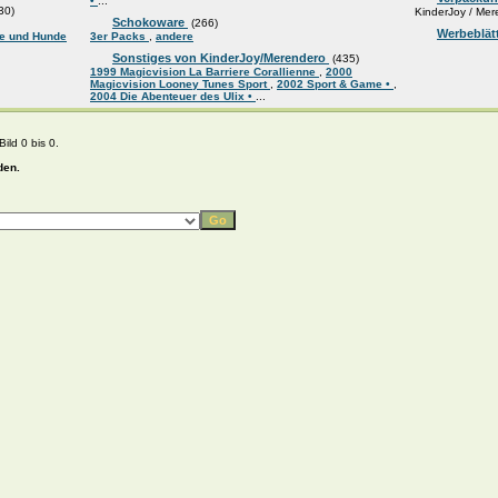
•
...
30)
KinderJoy / Mer
Schokoware
(266)
Werbeblät
fe und Hunde
3er Packs
,
andere
Sonstiges von KinderJoy/Merendero
(435)
1999 Magicvision La Barriere Corallienne
,
2000
Magicvision Looney Tunes Sport
,
2002 Sport & Game •
,
2004 Die Abenteuer des Ulix •
...
ild 0 bis 0.
den.