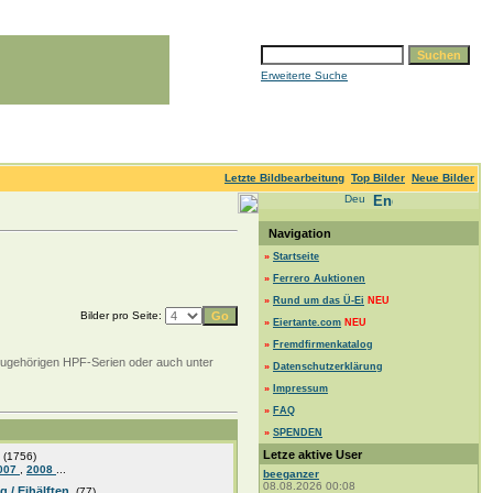
Erweiterte Suche
Letzte Bildbearbeitung
Top Bilder
Neue Bilder
Navigation
»
Startseite
»
Ferrero Auktionen
»
Rund um das Ü-Ei
NEU
Bilder pro Seite:
»
Eiertante.com
NEU
»
Fremdfirmenkatalog
zugehörigen HPF-Serien oder auch unter
»
Datenschutzerklärung
»
Impressum
»
FAQ
»
SPENDEN
Letze aktive User
(1756)
007
,
2008
...
beeganzer
08.08.2026 00:08
 / Eihälften
(77)