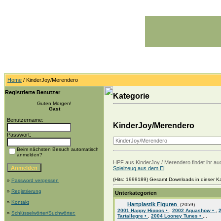
Home
/ KinderJoy/Merendero
Registrierte Benutzer
Kategorie
Guten Morgen!
Gast
Benutzername:
KinderJoy/Merendero
Passwort:
Beim nächsten Besuch automatisch
anmelden?
HPF aus KinderJoy / Merendero findet ihr a
Spielzeug aus dem Ei
(Hits: 1999189) Gesamt Downloads in dieser Ka
»
Password vergessen
»
Registrierung
Unterkategorien
»
Kontakt
Hartplastik Figuren
(2059)
2001 Happy Hippos •
,
2002 Aquashow •
,
»
Schlüsselwörter/Suchwörter:
Tartallegre •
,
2004 Looney Tunes •
...