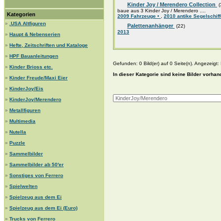
Kinder Joy / Merendero Collection
(
baue aus 3 Kinder Joy / Merendero ....
Kategorien
2009 Fahrzeuge •
,
2010 antike Segelschif
»
.USA Altfiguren
Palettenanhänger
(22)
2013
»
Haupt & Nebenserien
»
Hefte, Zeitschriften und Kataloge
»
HPF Bauanleitungen
Gefunden: 0 Bild(er) auf 0 Seite(n). Angezeigt: B
»
Kinder Brioss etc.
In dieser Kategorie sind keine Bilder vorhan
»
Kinder Freude/Maxi Eier
»
KinderJoy/Eis
»
KinderJoy/Merendero
»
Metallfiguren
»
Multimedia
»
Nutella
»
Puzzle
»
Sammelbilder
»
Sammelbilder ab 50'er
»
Sonstiges von Ferrero
»
Spielwelten
»
Spielzeug aus dem Ei
»
Spielzeug aus dem Ei (Euro)
»
Trucks von Ferrero