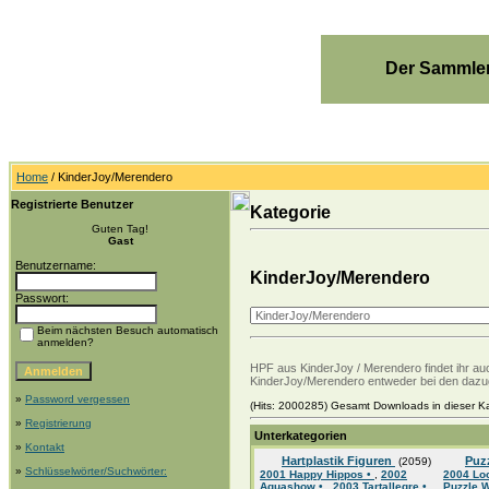
Der Sammler
Home
/ KinderJoy/Merendero
Registrierte Benutzer
Kategorie
Guten Tag!
Gast
Benutzername:
KinderJoy/Merendero
Passwort:
Beim nächsten Besuch automatisch
anmelden?
HPF aus KinderJoy / Merendero findet ihr a
KinderJoy/Merendero entweder bei den dazu
»
Password vergessen
(Hits: 2000285) Gesamt Downloads in dieser Ka
»
Registrierung
Unterkategorien
»
Kontakt
Hartplastik Figuren
Puz
(2059)
»
Schlüsselwörter/Suchwörter:
2001 Happy Hippos •
,
2002
2004 Lo
Aquashow •
,
2003 Tartallegre •
Puzzle 