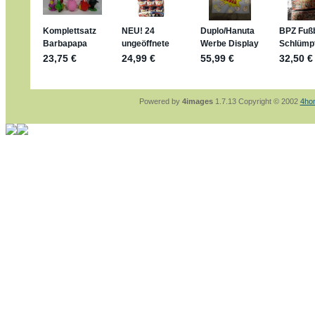
sammelspass.de/einladung/4B72FED814
jan-lukas:
geschrieben am: 28. 4. 2026 - 2
stimmt, jetzt fällt es mir auch ein
*Bussi*
Bonsaipanther:
geschrieben am: 28. 4. 202
So habe ich das in Erinnerung ... oder?
Bonsaipanther:
geschrieben am: 28. 4. 202
Nö, gabs nicht ... die 2020er EM oder WM w
Ferrero hat die aber trotzdem rausgebracht 
Powered by
4images
1.7.13 Copyright © 2002
4ho
jan-lukas:
geschrieben am: 28. 4. 2026 - 1
WM Sticker habe ich komplett, kommen die
Gab es zur WM 2022 keine Teamsticker ??
im Netz finde ich auch keine Info
jan-lukas:
geschrieben am: 26. 4. 2026 - 1
Bin gerade begeistert, Figuren kann man seh
klappt sehr gut mit dem Befehl - gerade ste
versucht es einfach mal mit ChatGPT, man k
erstellen.
jan-lukas:
geschrieben am: 26. 4. 2026 - 1
erledigt
Bonsaipanther:
geschrieben am: 26. 4. 202
Ordner Metallfiguren - den Hinweis oben bitt
jan-lukas:
geschrieben am: 25. 4. 2026 - 2
So, Umzug beendet, hoffe es läuft jetzt bes
Bitte achtet auf fehlende Bilder
Danke
Bonsaipanther:
geschrieben am: 20. 4. 202
NUR ist gut - habe 6 Stück gekauft und davo
Gibt jetzt auch die 3er-Handtaschen - sind m