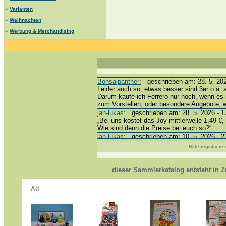
»
Varianten
»
Weihnachten
»
Werbung & Merchandising
Bonsaipanther:
geschrieben am: 28. 5. 202
Leider auch so, etwas besser sind 3er o.ä. 
Darum kaufe ich Ferrero nur noch, wenn es 
zum Vorstellen, oder besondere Angebote,
jan-lukas:
geschrieben am: 28. 5. 2026 - 1
„Bei uns kostet das Joy mittlerweile 1,49 €, 
Wie sind denn die Preise bei euch so?“
jan-lukas:
geschrieben am: 10. 5. 2026 - 2
erledigt *bussi*
Bitte registrier
Bonsaipanther:
geschrieben am: 10. 5. 202
@ Harald
https://www.ue-ei-portal-sammlerkatalog.de
dieser Sammlerkatalog entsteht in
Dein Enkel sollte zur Strafe die nächsten 
*bussi*
jan-lukas:
geschrieben am: 8. 5. 2026 - 12
Für die Figuren VC307, 310, 318 und 326 h
mein Enkel hat die leider weggeworfen *grrrr*
jan-lukas:
geschrieben am: 29. 4. 2026 - 1
https://www.ferrero-