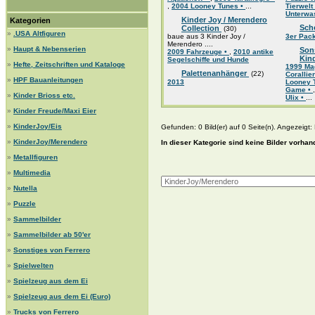
,
2004 Looney Tunes •
...
Tierwelt
Unterwa
Kinder Joy / Merendero
Kategorien
Sch
Collection
(30)
»
.USA Altfiguren
baue aus 3 Kinder Joy /
3er Pac
Merendero ....
»
Haupt & Nebenserien
Son
2009 Fahrzeuge •
,
2010 antike
Kin
Segelschiffe und Hunde
»
Hefte, Zeitschriften und Kataloge
1999 Mag
Palettenanhänger
(22)
Coralli
»
HPF Bauanleitungen
2013
Looney 
Game •
»
Kinder Brioss etc.
Ulix •
...
»
Kinder Freude/Maxi Eier
»
KinderJoy/Eis
Gefunden: 0 Bild(er) auf 0 Seite(n). Angezeigt: B
»
KinderJoy/Merendero
In dieser Kategorie sind keine Bilder vorhan
»
Metallfiguren
»
Multimedia
»
Nutella
»
Puzzle
»
Sammelbilder
»
Sammelbilder ab 50'er
»
Sonstiges von Ferrero
»
Spielwelten
»
Spielzeug aus dem Ei
»
Spielzeug aus dem Ei (Euro)
»
Trucks von Ferrero