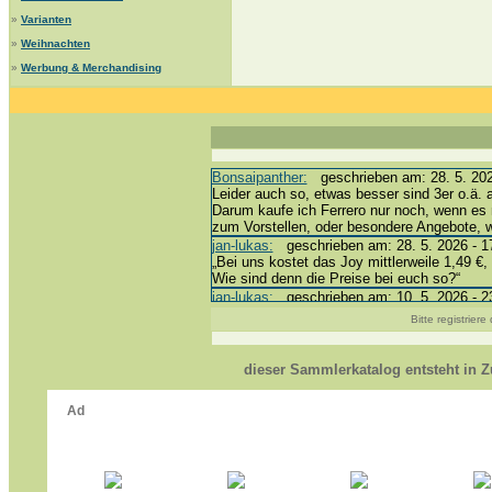
»
Varianten
»
Weihnachten
»
Werbung & Merchandising
Bonsaipanther:
geschrieben am: 28. 5. 202
Leider auch so, etwas besser sind 3er o.ä. 
Darum kaufe ich Ferrero nur noch, wenn es 
zum Vorstellen, oder besondere Angebote,
jan-lukas:
geschrieben am: 28. 5. 2026 - 1
„Bei uns kostet das Joy mittlerweile 1,49 €, 
Wie sind denn die Preise bei euch so?“
jan-lukas:
geschrieben am: 10. 5. 2026 - 2
erledigt *bussi*
Bitte registrier
Bonsaipanther:
geschrieben am: 10. 5. 202
@ Harald
https://www.ue-ei-portal-sammlerkatalog.de
dieser Sammlerkatalog entsteht in
Dein Enkel sollte zur Strafe die nächsten 
*bussi*
jan-lukas:
geschrieben am: 8. 5. 2026 - 12
Für die Figuren VC307, 310, 318 und 326 h
mein Enkel hat die leider weggeworfen *grrrr*
jan-lukas:
geschrieben am: 29. 4. 2026 - 1
https://www.ferrero-