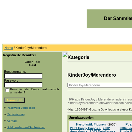
Der Sammler
Home
/ KinderJoy/Merendero
Registrierte Benutzer
Kategorie
Guten Tag!
Gast
Benutzername:
KinderJoy/Merendero
Passwort:
Beim nächsten Besuch automatisch
anmelden?
HPF aus KinderJoy / Merendero findet ihr a
KinderJoy/Merendero entweder bei den dazu
»
Password vergessen
(Hits: 1999491) Gesamt Downloads in dieser Ka
»
Registrierung
Unterkategorien
»
Kontakt
Hartplastik Figuren
Puz
(2059)
»
Schlüsselwörter/Suchwörter:
2001 Happy Hippos •
,
2002
2004 Lo
Aquashow •
,
2003 Tartallegre •
Puzzle 