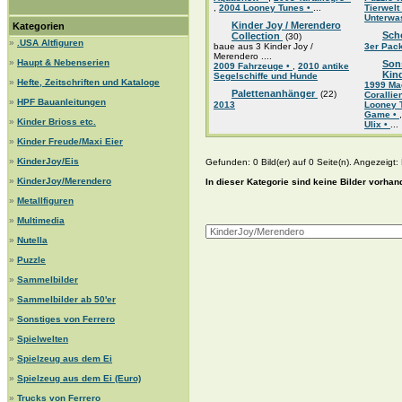
,
2004 Looney Tunes •
...
Tierwelt
Unterwa
Kinder Joy / Merendero
Kategorien
Sch
Collection
(30)
»
.USA Altfiguren
baue aus 3 Kinder Joy /
3er Pac
Merendero ....
»
Haupt & Nebenserien
Son
2009 Fahrzeuge •
,
2010 antike
Kin
Segelschiffe und Hunde
»
Hefte, Zeitschriften und Kataloge
1999 Mag
Palettenanhänger
(22)
Coralli
»
HPF Bauanleitungen
2013
Looney 
Game •
»
Kinder Brioss etc.
Ulix •
...
»
Kinder Freude/Maxi Eier
»
KinderJoy/Eis
Gefunden: 0 Bild(er) auf 0 Seite(n). Angezeigt: B
»
KinderJoy/Merendero
In dieser Kategorie sind keine Bilder vorhan
»
Metallfiguren
»
Multimedia
»
Nutella
»
Puzzle
»
Sammelbilder
»
Sammelbilder ab 50'er
»
Sonstiges von Ferrero
»
Spielwelten
»
Spielzeug aus dem Ei
»
Spielzeug aus dem Ei (Euro)
»
Trucks von Ferrero