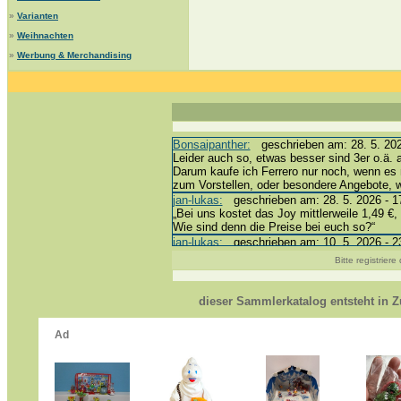
»
Varianten
»
Weihnachten
»
Werbung & Merchandising
Bonsaipanther:
geschrieben am: 28. 5. 202
Leider auch so, etwas besser sind 3er o.ä. 
Darum kaufe ich Ferrero nur noch, wenn es 
zum Vorstellen, oder besondere Angebote,
jan-lukas:
geschrieben am: 28. 5. 2026 - 1
„Bei uns kostet das Joy mittlerweile 1,49 €, 
Wie sind denn die Preise bei euch so?“
jan-lukas:
geschrieben am: 10. 5. 2026 - 2
erledigt *bussi*
Bitte registrier
Bonsaipanther:
geschrieben am: 10. 5. 202
@ Harald
https://www.ue-ei-portal-sammlerkatalog.de
dieser Sammlerkatalog entsteht in
Dein Enkel sollte zur Strafe die nächsten 
*bussi*
jan-lukas:
geschrieben am: 8. 5. 2026 - 12
Für die Figuren VC307, 310, 318 und 326 h
mein Enkel hat die leider weggeworfen *grrrr*
jan-lukas:
geschrieben am: 29. 4. 2026 - 1
https://www.ferrero-