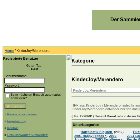
Der Sammler
Home
/ KinderJoy/Merendero
Registrierte Benutzer
Kategorie
Guten Tag!
Gast
Benutzername:
KinderJoy/Merendero
Passwort:
Beim nächsten Besuch automatisch
anmelden?
HPF aus KinderJoy / Merendero findet ihr a
KinderJoy/Merendero entweder bei den dazu
»
Password vergessen
(Hits: 1998601) Gesamt Downloads in dieser Ka
»
Registrierung
Unterkategorien
»
Kontakt
Hartplastik Figuren
Puz
(2059)
»
Schlüsselwörter/Suchwörter:
2001 Happy Hippos •
,
2002
2004 Lo
Aquashow •
,
2003 Tartallegre •
Puzzle 