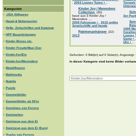
,
2004 Looney Tunes •
...
Tierwelt
Unterwa
Kinder Joy / Merendero
Kategorien
Sch
Collection
(30)
»
.USA Altfiguren
baue aus 3 Kinder Joy /
3er Pac
Merendero ....
»
Haupt & Nebenserien
Son
2009 Fahrzeuge •
,
2010 antike
Kin
Segelschiffe und Hunde
»
Hefte, Zeitschriften und Kataloge
1999 Mag
Palettenanhänger
(22)
Coralli
»
HPF Bauanleitungen
2013
Looney 
Game •
»
Kinder Brioss etc.
Ulix •
...
»
Kinder Freude/Maxi Eier
»
KinderJoy/Eis
Gefunden: 0 Bild(er) auf 0 Seite(n). Angezeigt: B
»
KinderJoy/Merendero
In dieser Kategorie sind keine Bilder vorhan
»
Metallfiguren
»
Multimedia
»
Nutella
»
Puzzle
»
Sammelbilder
»
Sammelbilder ab 50'er
»
Sonstiges von Ferrero
»
Spielwelten
»
Spielzeug aus dem Ei
»
Spielzeug aus dem Ei (Euro)
»
Trucks von Ferrero