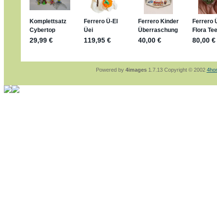
sammelspass.de/einladung/4B72FED814
jan-lukas:
geschrieben am: 28. 4. 2026 - 2
stimmt, jetzt fällt es mir auch ein
*Bussi*
Bonsaipanther:
geschrieben am: 28. 4. 202
So habe ich das in Erinnerung ... oder?
Bonsaipanther:
geschrieben am: 28. 4. 202
Nö, gabs nicht ... die 2020er EM oder WM w
Ferrero hat die aber trotzdem rausgebracht 
Powered by
4images
1.7.13 Copyright © 2002
4ho
jan-lukas:
geschrieben am: 28. 4. 2026 - 1
WM Sticker habe ich komplett, kommen die
Gab es zur WM 2022 keine Teamsticker ??
im Netz finde ich auch keine Info
jan-lukas:
geschrieben am: 26. 4. 2026 - 1
Bin gerade begeistert, Figuren kann man seh
klappt sehr gut mit dem Befehl - gerade ste
versucht es einfach mal mit ChatGPT, man k
erstellen.
jan-lukas:
geschrieben am: 26. 4. 2026 - 1
erledigt
Bonsaipanther:
geschrieben am: 26. 4. 202
Ordner Metallfiguren - den Hinweis oben bitt
jan-lukas:
geschrieben am: 25. 4. 2026 - 2
So, Umzug beendet, hoffe es läuft jetzt bes
Bitte achtet auf fehlende Bilder
Danke
Bonsaipanther:
geschrieben am: 20. 4. 202
NUR ist gut - habe 6 Stück gekauft und davo
Gibt jetzt auch die 3er-Handtaschen - sind m