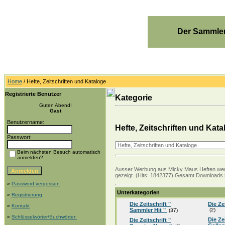
Der Sammler
Home
/ Hefte, Zeitschriften und Kataloge
Registrierte Benutzer
Kategorie
Guten Abend!
Gast
Benutzername:
Hefte, Zeitschriften und Kata
Passwort:
Beim nächsten Besuch automatisch
anmelden?
Ausser Werbung aus Micky Maus Heften werden
gezeigt. (Hits: 1842377) Gesamt Downloads i
»
Password vergessen
Unterkategorien
»
Registrierung
Die Zeitschrift "
Die Ze
»
Kontakt
Sammler Hit "
(2)
(37)
»
Schlüsselwörter/Suchwörter:
Die Ze
Die Zeitschrift "