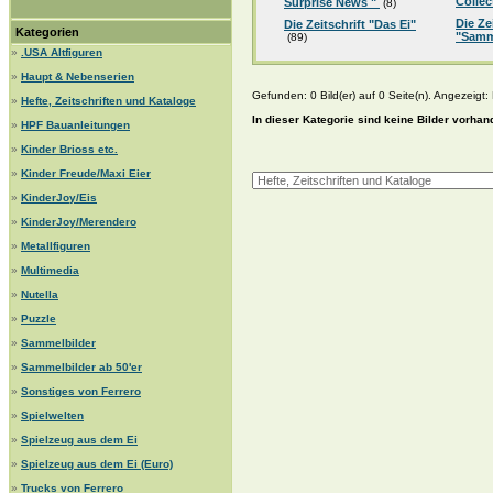
Collec
Surprise News "
(8)
Die Ze
Die Zeitschrift "Das Ei"
Kategorien
"Samm
(89)
»
.USA Altfiguren
»
Haupt & Nebenserien
Gefunden: 0 Bild(er) auf 0 Seite(n). Angezeigt: B
»
Hefte, Zeitschriften und Kataloge
In dieser Kategorie sind keine Bilder vorhan
»
HPF Bauanleitungen
»
Kinder Brioss etc.
»
Kinder Freude/Maxi Eier
»
KinderJoy/Eis
»
KinderJoy/Merendero
»
Metallfiguren
»
Multimedia
»
Nutella
»
Puzzle
»
Sammelbilder
»
Sammelbilder ab 50'er
»
Sonstiges von Ferrero
»
Spielwelten
»
Spielzeug aus dem Ei
»
Spielzeug aus dem Ei (Euro)
»
Trucks von Ferrero