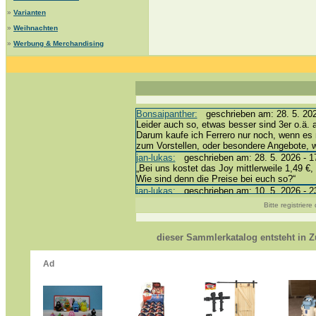
»
Varianten
»
Weihnachten
»
Werbung & Merchandising
Bonsaipanther:
geschrieben am: 28. 5. 202
Leider auch so, etwas besser sind 3er o.ä. 
Darum kaufe ich Ferrero nur noch, wenn es 
zum Vorstellen, oder besondere Angebote,
jan-lukas:
geschrieben am: 28. 5. 2026 - 1
„Bei uns kostet das Joy mittlerweile 1,49 €, 
Wie sind denn die Preise bei euch so?“
jan-lukas:
geschrieben am: 10. 5. 2026 - 2
erledigt *bussi*
Bitte registrier
Bonsaipanther:
geschrieben am: 10. 5. 202
@ Harald
https://www.ue-ei-portal-sammlerkatalog.de
dieser Sammlerkatalog entsteht in
Dein Enkel sollte zur Strafe die nächsten 
*bussi*
jan-lukas:
geschrieben am: 8. 5. 2026 - 12
Für die Figuren VC307, 310, 318 und 326 h
mein Enkel hat die leider weggeworfen *grrrr*
jan-lukas:
geschrieben am: 29. 4. 2026 - 1
https://www.ferrero-