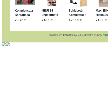
sammelspass.de/einladung/4B72FED814
jan-lukas:
geschrieben am: 28. 4. 2026 - 2
stimmt, jetzt fällt es mir auch ein
*Bussi*
Bonsaipanther:
geschrieben am: 28. 4. 202
So habe ich das in Erinnerung ... oder?
Bonsaipanther:
geschrieben am: 28. 4. 202
Nö, gabs nicht ... die 2020er EM oder WM w
Ferrero hat die aber trotzdem rausgebracht 
Powered by
4images
1.7.13 Copyright © 2002
4ho
jan-lukas:
geschrieben am: 28. 4. 2026 - 1
WM Sticker habe ich komplett, kommen die
Gab es zur WM 2022 keine Teamsticker ??
im Netz finde ich auch keine Info
jan-lukas:
geschrieben am: 26. 4. 2026 - 1
Bin gerade begeistert, Figuren kann man seh
klappt sehr gut mit dem Befehl - gerade ste
versucht es einfach mal mit ChatGPT, man k
erstellen.
jan-lukas:
geschrieben am: 26. 4. 2026 - 1
erledigt
Bonsaipanther:
geschrieben am: 26. 4. 202
Ordner Metallfiguren - den Hinweis oben bitt
jan-lukas:
geschrieben am: 25. 4. 2026 - 2
So, Umzug beendet, hoffe es läuft jetzt bes
Bitte achtet auf fehlende Bilder
Danke
Bonsaipanther:
geschrieben am: 20. 4. 202
NUR ist gut - habe 6 Stück gekauft und davo
Gibt jetzt auch die 3er-Handtaschen - sind m